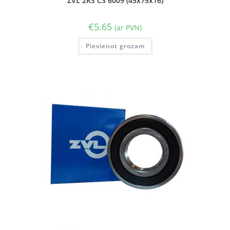
ZVL 2RS C3 6009 (45x75x16)
€
5.65
(ar PVN)
Pievienot grozam