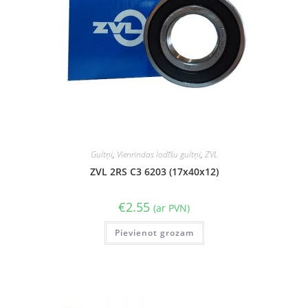
Gultņi
,
Vienrindas lodīšu gultņi
,
ZVL
ZVL 2RS C3 6203 (17x40x12)
€
2.55
(ar PVN)
Pievienot grozam