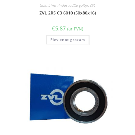
Gultņi
,
Vienrindas lodīšu gultņi
,
ZVL
ZVL 2RS C3 6010 (50x80x16)
€
5.87
(ar PVN)
Pievienot grozam