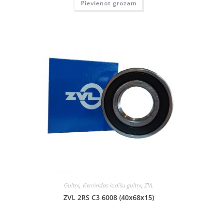
Pievienot grozam
Gultņi
,
Vienrindas lodīšu gultņi
,
ZVL
ZVL 2RS C3 6008 (40x68x15)