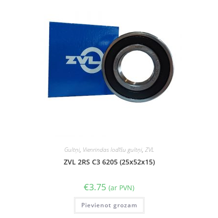
Gultņi
,
Vienrindas lodīšu gultņi
,
ZVL
ZVL 2RS C3 6205 (25x52x15)
€
3.75
(ar PVN)
Pievienot grozam