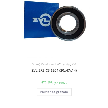
Gultņi
,
Vienrindas lodīšu gultņi
,
ZVL
ZVL 2RS C3 6204 (20x47x14)
€
2.65
(ar PVN)
Pievienot grozam