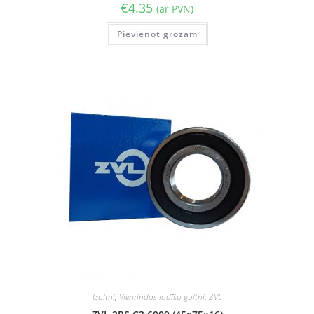
€
4.35
(ar PVN)
Pievienot grozam
Gultņi
,
Vienrindas lodīšu gultņi
,
ZVL