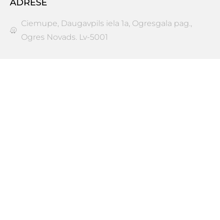
ADRESE
Ciemupe, Daugavpils iela 1a, Ogresgala pag.,
Ogres Novads. Lv-5001