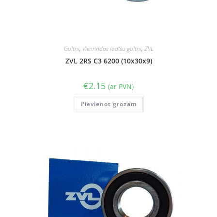
Gultņi
,
Vienrindas lodīšu gultņi
,
ZVL
ZVL 2RS C3 6200 (10x30x9)
€
2.15
(ar PVN)
Pievienot grozam