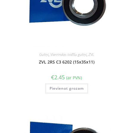
Gultņi
,
Vienrindas lodīšu gultņi
,
ZVL
ZVL 2RS C3 6202 (15x35x11)
€
2.45
(ar PVN)
Pievienot grozam