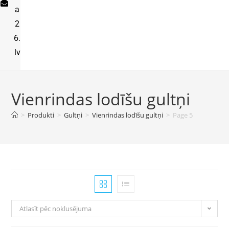
a
2
6.
lv
Vienrindas lodīšu gultņi
>
Produkti
>
Gultņi
>
Vienrindas lodīšu gultņi
>
Page 5
Atlasīt pēc noklusējuma