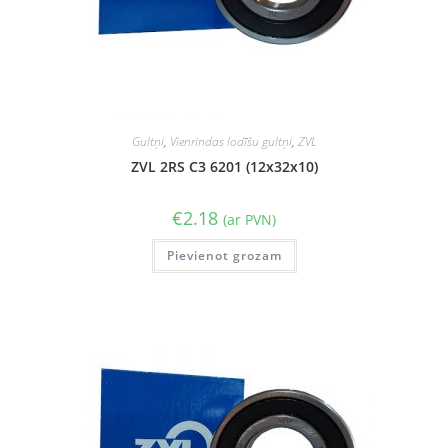
Gultņi
,
Vienrindas lodīšu gultņi
,
ZVL
ZVL 2RS C3 6201 (12x32x10)
€
2.18
(ar PVN)
Pievienot grozam