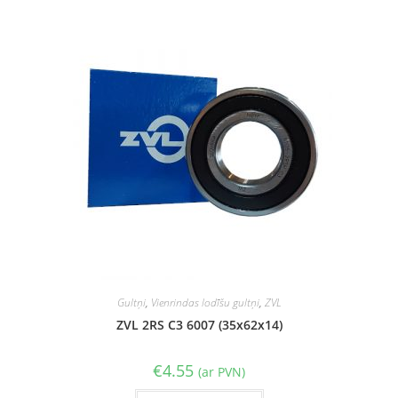
Gultņi
,
Vienrindas lodīšu gultņi
,
ZVL
ZVL 2RS C3 6007 (35x62x14)
€
4.55
(ar PVN)