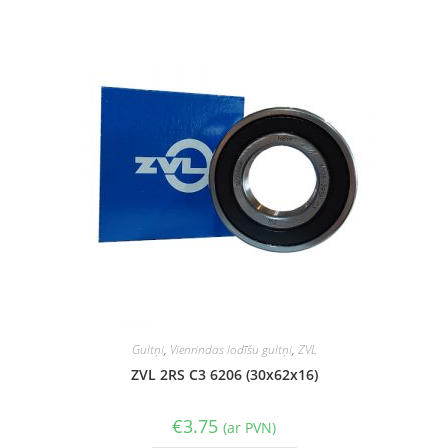
Gultņi
,
Vienrindas lodīšu gultņi
,
ZVL
ZVL 2RS C3 6206 (30x62x16)
€
3.75
(ar PVN)