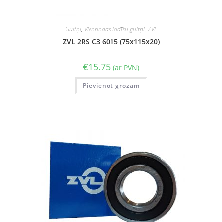
Gultņi
,
Vienrindas lodīšu gultņi
,
ZVL
ZVL 2RS C3 6015 (75x115x20)
€
15.75
(ar PVN)
Pievienot grozam