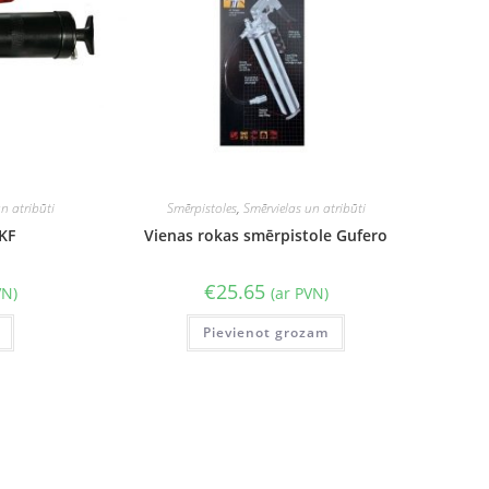
n atribūti
Smērpistoles
,
Smērvielas un atribūti
KF
Vienas rokas smērpistole Gufero
€
25.65
VN)
(ar PVN)
Pievienot grozam