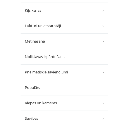
Ķīļsiksnas
›
Lukturi un atstarotāji
›
Metināšana
›
Noliktavas izpārdošana
Pneimatiskie savienojumi
›
Populārs
Riepas un kameras
›
Savilces
›