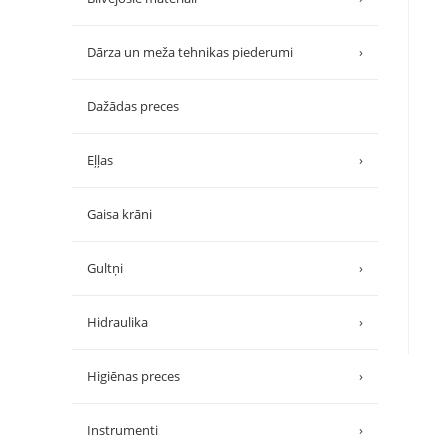
Dārza un meža tehnikas piederumi
›
Dažādas preces
Eļļas
›
Gaisa krāni
Gultņi
›
Hidraulika
›
Higiēnas preces
›
Instrumenti
›