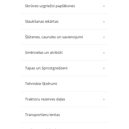
Skrūves uzgriežņi paplāksnes
›
Slaukšanas iekārtas
›
Šļūtenes, caurules un savienojumi
›
Smērvielas un atribūti
›
Tapas un Sprostgredzeni
›
Tehniskie šķidrumi
Traktoru rezerves daļas
›
Transportieru lentas