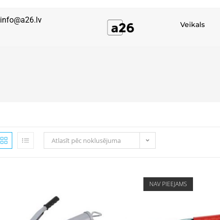
info@a26.lv
Veikals
Atlasīt pēc noklusējuma
NAV PIEEJAMS