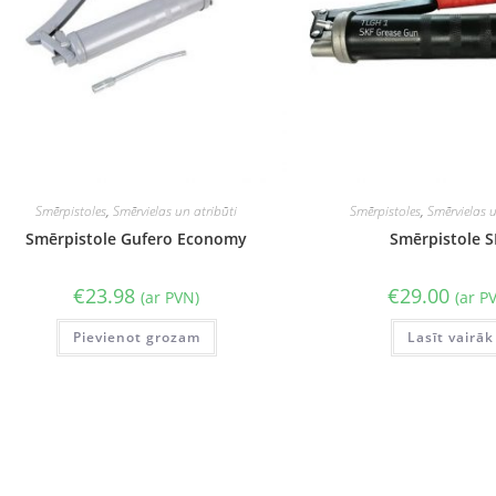
Smērpistoles
,
Smērvielas un atribūti
Smērpistoles
,
Smērvielas u
Smērpistole Gufero Economy
Smērpistole S
€
23.98
€
29.00
(ar PVN)
(ar P
Pievienot grozam
Lasīt vairāk