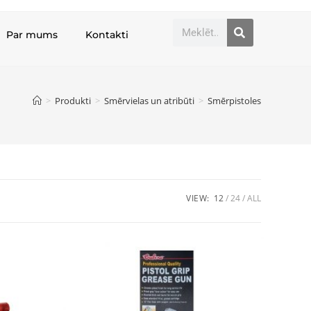
Par mums
Kontakti
>
Produkti
>
Smērvielas un atribūti
>
Smērpistoles
VIEW:
12
24
ALL