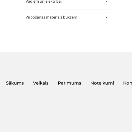
Vadiem un elektrībai
›
Virpošanas materiāls buksēm
›
Sākums
Veikals
Par mums
Noteikumi
Kon