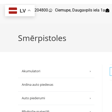
29204800
Ciemupe, Daugavpils iela 1a
LV
Smērpistoles
Akumulatori
›
Ardina auto piedevas
Auto piederumi
›
Blīvējošie materiāli
›