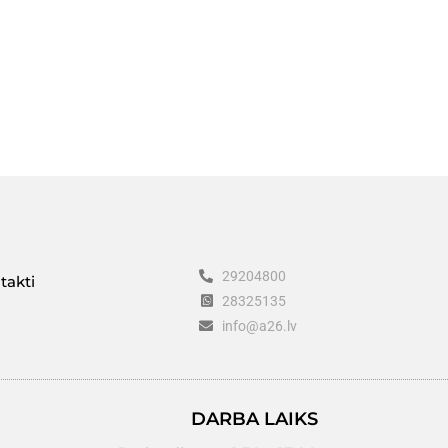
29204800
takti
28325135
info@a26.lv
DARBA LAIKS