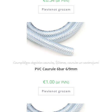
€
0.54
(ar PVN)
Pievienot grozam
Caurspīdīgas degvielas caurules
,
Šļūtenes, caurules un savienojumi
PVC Caurule 6bar 6/9mm
€
1.00
(ar PVN)
Pievienot grozam