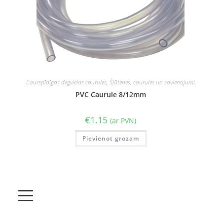
Caurspīdīgas degvielas caurules
,
Šļūtenes, caurules un savienojumi
PVC Caurule 8/12mm
€
1.15
(ar PVN)
Pievienot grozam