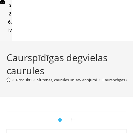
a
2
6.
lv
Caurspīdīgas degvielas
caurules
>
Produkti
>
Šļūtenes, caurules un savienojumi
>
Caurspīdīgas degv