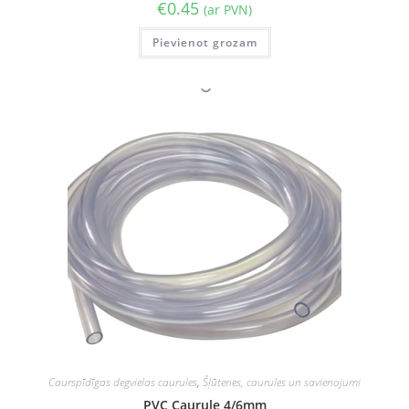
€
0.45
(ar PVN)
Pievienot grozam
Caurspīdīgas degvielas caurules
,
Šļūtenes, caurules un savienojumi
PVC Caurule 4/6mm