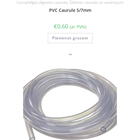
Caurspīdīgas degvielas caurules
,
Šļūtenes, caurules un savienojumi
PVC Caurule 5/7mm
€
0.60
(ar PVN)
Pievienot grozam