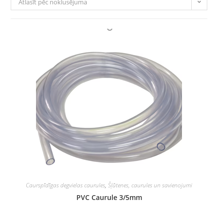
Atlasīt pēc noklusējuma
Caurspīdīgas degvielas caurules
,
Šļūtenes, caurules un savienojumi
PVC Caurule 3/5mm