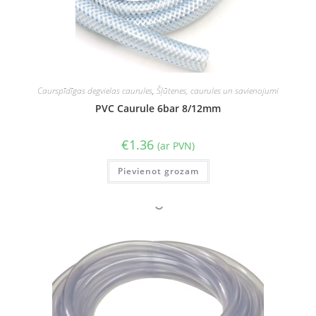
Caurspīdīgas degvielas caurules
,
Šļūtenes, caurules un savienojumi
PVC Caurule 6bar 8/12mm
€
1.36
(ar PVN)
Pievienot grozam