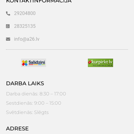
KONTAKTINFORMĀCIJA
29204800
28325135
info@a26.lv
DARBA LAIKS
Darba dienās: 8:30 – 17:00
Sestdienās: 9:00 – 15:00
Svētdienās: Slēgts
ADRESE