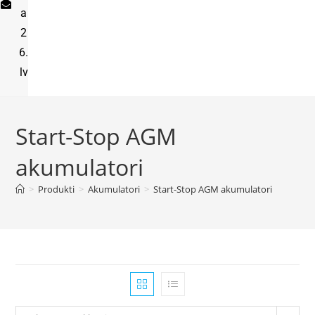
a
2
6.
lv
Start-Stop AGM
akumulatori
>
Produkti
>
Akumulatori
>
Start-Stop AGM akumulatori