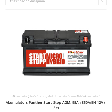
Atlasīt pēc noklusējuma
Akumulatori
,
Noliktavas izpārdošana
,
Start-Stop AGM akumulatori
Akumulators Panther Start-Stop AGM, 95Ah 850A/EN 12V (-
/ +)