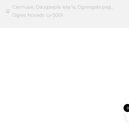
Ciemupe, Daugavpils iela 1a, Ogresgala pag.,
Ogres Novads. Lv-5001
0