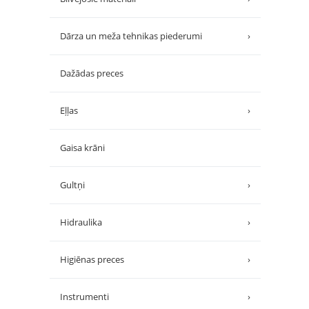
Dārza un meža tehnikas piederumi
›
Dažādas preces
Eļļas
›
Gaisa krāni
Gultņi
›
Hidraulika
›
Higiēnas preces
›
Instrumenti
›