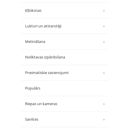
Ķīļsiksnas
›
Lukturi un atstarotāji
›
Metināšana
›
Noliktavas izpārdošana
Pneimatiskie savienojumi
›
Populārs
Riepas un kameras
›
Savilces
›