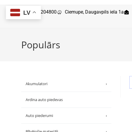
29204800
Ciemupe, Daugavpils iela 1a
LV
Populārs
Akumulatori
›
Ardina auto piedevas
Auto piederumi
›
Blīvējošie materiāli
›