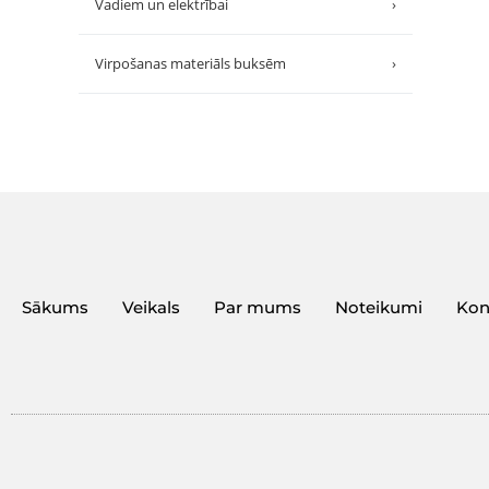
Vadiem un elektrībai
›
Virpošanas materiāls buksēm
›
Sākums
Veikals
Par mums
Noteikumi
Kon