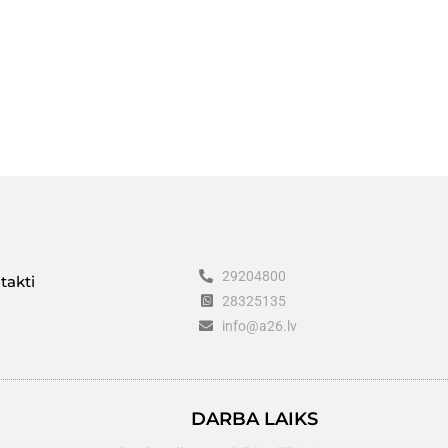
29204800
takti
28325135
info@a26.lv
DARBA LAIKS