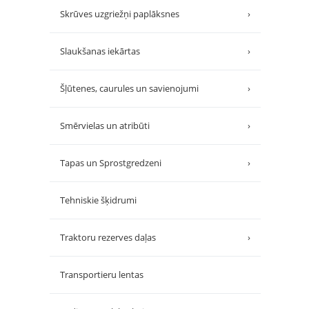
Skrūves uzgriežņi paplāksnes
›
Slaukšanas iekārtas
›
Šļūtenes, caurules un savienojumi
›
Smērvielas un atribūti
›
Tapas un Sprostgredzeni
›
Tehniskie šķidrumi
Traktoru rezerves daļas
›
Transportieru lentas