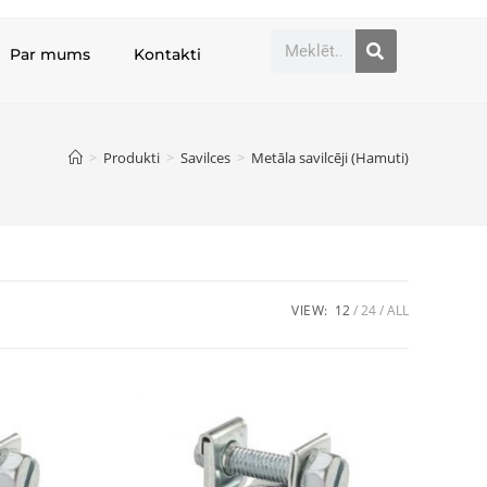
Par mums
Kontakti
>
Produkti
>
Savilces
>
Metāla savilcēji (Hamuti)
VIEW:
12
24
ALL