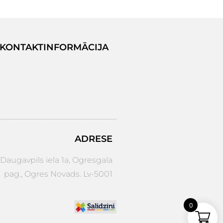
KONTAKTINFORMĀCIJA
ADRESE
augavpils iela 1a, Ogresgala
pag., Ogres Novads. Lv-5001
0