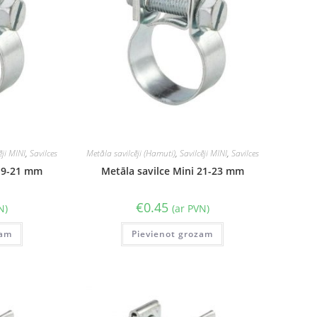
ēji MINI
,
Savilces
Metāla savilcēji (Hamuti)
,
Savilcēji MINI
,
Savilces
 19-21 mm
Metāla savilce Mini 21-23 mm
€
0.45
N)
(ar PVN)
zam
Pievienot grozam