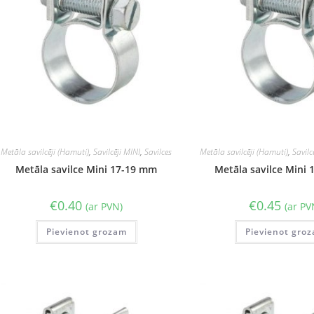
Metāla savilcēji (Hamuti)
,
Savilcēji MINI
,
Savilces
Metāla savilcēji (Hamuti)
,
Savilc
Metāla savilce Mini 17-19 mm
Metāla savilce Mini
€
0.40
€
0.45
(ar PVN)
(ar PV
Pievienot grozam
Pievienot gro