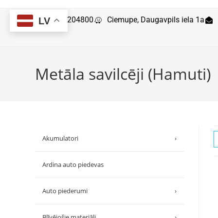
29204800
Ciemupe, Daugavpils iela 1a
LV
Metāla savilcēji (Hamuti)
Akumulatori
›
Ardina auto piedevas
Auto piederumi
›
Blīvējošie materiāli
›