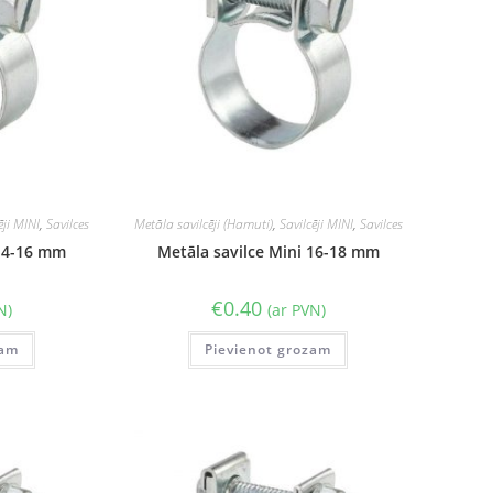
ēji MINI
,
Savilces
Metāla savilcēji (Hamuti)
,
Savilcēji MINI
,
Savilces
 14-16 mm
Metāla savilce Mini 16-18 mm
€
0.40
N)
(ar PVN)
zam
Pievienot grozam