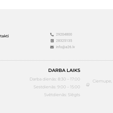
29204800
takti
28325135
info@a26.lv
DARBA LAIKS
Darba dienās: 8:30 – 17:00
Ciemupe, D
Sestdienās: 9:00 – 15:00
Svētdienās: Slēgts