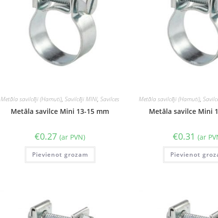
Metāla savilcēji (Hamuti)
,
Savilcēji MINI
,
Savilces
Metāla savilcēji (Hamuti)
,
Savilc
Metāla savilce Mini 13-15 mm
Metāla savilce Mini
€
0.27
€
0.31
(ar PVN)
(ar PV
Pievienot grozam
Pievienot gro