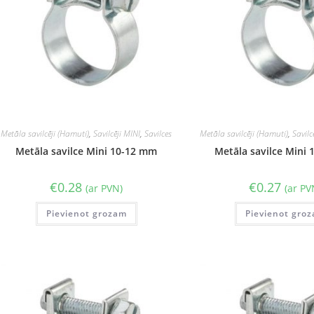
Metāla savilcēji (Hamuti)
,
Savilcēji MINI
,
Savilces
Metāla savilcēji (Hamuti)
,
Savilc
Metāla savilce Mini 10-12 mm
Metāla savilce Mini
€
0.28
€
0.27
(ar PVN)
(ar PV
Pievienot grozam
Pievienot gro