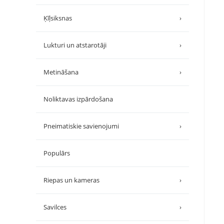
Ķīļsiksnas
›
Lukturi un atstarotāji
›
Metināšana
›
Noliktavas izpārdošana
Pneimatiskie savienojumi
›
Populārs
Riepas un kameras
›
Savilces
›