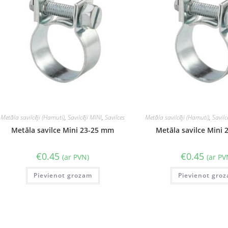
Metāla savilcēji (Hamuti)
,
Savilcēji MINI
,
Savilces
Metāla savilcēji (Hamuti)
,
Savilc
Metāla savilce Mini 23-25 mm
Metāla savilce Mini
€
0.45
€
0.45
(ar PVN)
(ar PV
Pievienot grozam
Pievienot gro