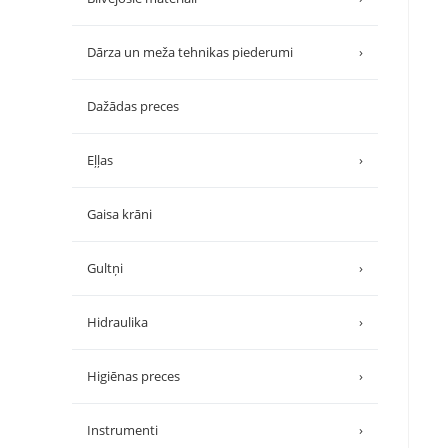
Dārza un meža tehnikas piederumi
›
Dažādas preces
Eļļas
›
Gaisa krāni
Gultņi
›
Hidraulika
›
Higiēnas preces
›
Instrumenti
›