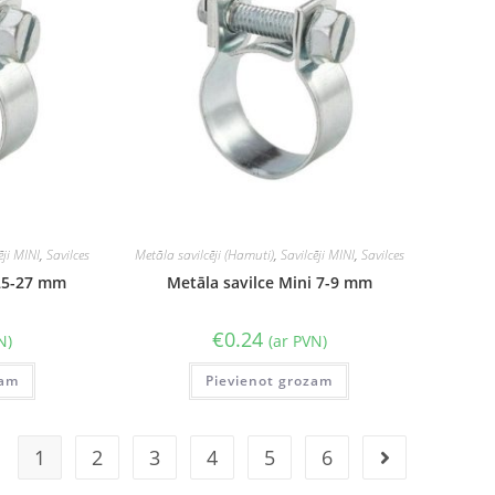
ēji MINI
,
Savilces
Metāla savilcēji (Hamuti)
,
Savilcēji MINI
,
Savilces
 25-27 mm
Metāla savilce Mini 7-9 mm
€
0.24
N)
(ar PVN)
zam
Pievienot grozam
1
2
3
4
5
6