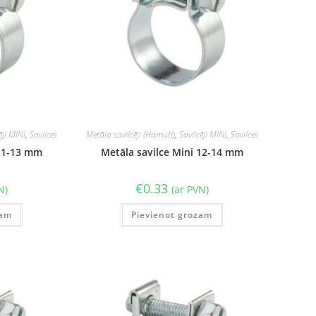
ēji MINI
,
Savilces
Metāla savilcēji (Hamuti)
,
Savilcēji MINI
,
Savilces
 11-13 mm
Metāla savilce Mini 12-14 mm
€
0.33
N)
(ar PVN)
zam
Pievienot grozam