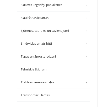
Skrūves uzgriežņi paplāksnes
›
Slaukšanas iekārtas
›
Šļūtenes, caurules un savienojumi
›
Smērvielas un atribūti
›
Tapas un Sprostgredzeni
›
Tehniskie šķidrumi
Traktoru rezerves daļas
›
Transportieru lentas