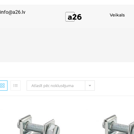
info@a26.lv
Veikals
Atlasīt pēc noklusējuma