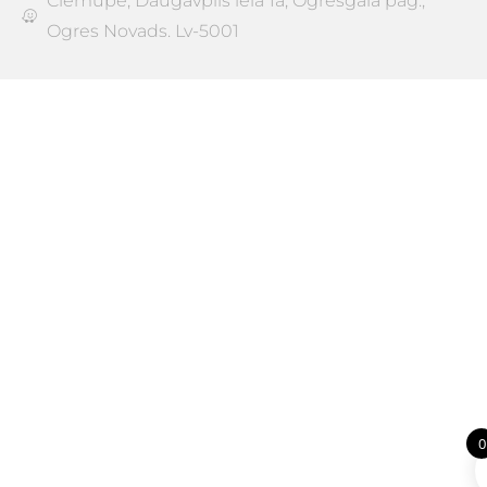
Ciemupe, Daugavpils iela 1a, Ogresgala pag.,
Ogres Novads. Lv-5001
0