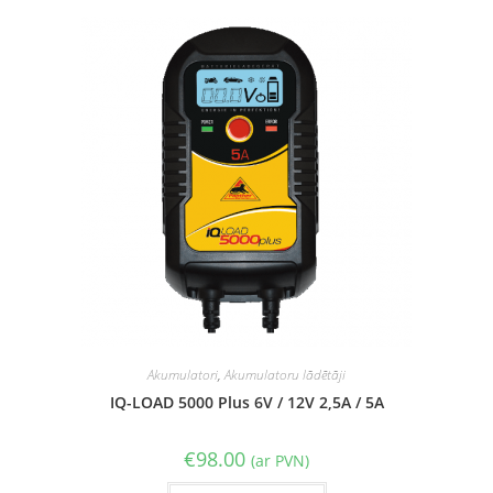
Akumulatori
,
Akumulatoru lādētāji
IQ-LOAD 5000 Plus 6V / 12V 2,5A / 5A
€
98.00
(ar PVN)