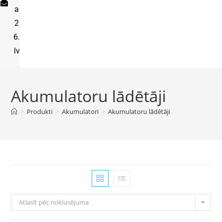
a
2
6.
lv
Akumulatoru lādētāji
>
Produkti
>
Akumulatori
>
Akumulatoru lādētāji
Atlasīt pēc noklusējuma