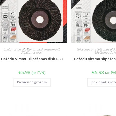
Griešanas un slīpēšanas diski
,
Instrumenti
,
Griešanas un slīpēšanas disk
Slīpēšanas diski
Slīpēšanas disk
Dažādu virsmu slīpēšanas disk P60
Dažādu virsmu slīpēšan
€
5.98
€
5.98
(ar PVN)
(ar PV
Pievienot grozam
Pievienot gro