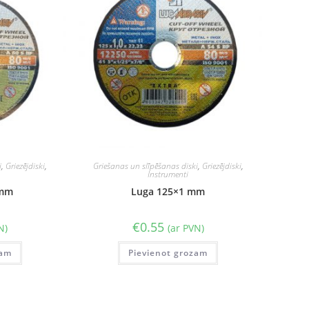
i
,
Griezējdiski
,
Griešanas un slīpēšanas diski
,
Griezējdiski
,
Instrumenti
 mm
Luga 125×1 mm
€
0.55
N)
(ar PVN)
zam
Pievienot grozam