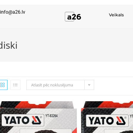
info@a26.lv
Veikals
iski
Atlasīt pēc noklusējuma