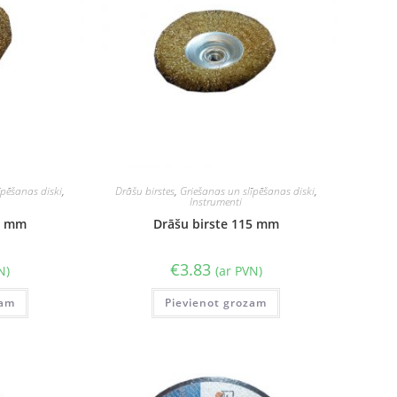
īpēšanas diski
,
Drāšu birstes
,
Griešanas un slīpēšanas diski
,
Instrumenti
00 mm
Drāšu birste 115 mm
€
3.83
N)
(ar PVN)
zam
Pievienot grozam