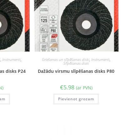
i
,
Instrumenti
,
Griešanas un slīpēšanas diski
,
Instrumenti
,
i
Slīpēšanas diski
as disks P24
Dažādu virsmu slīpēšanas disks P80
€
5.98
N)
(ar PVN)
zam
Pievienot grozam