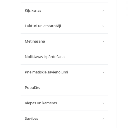
Ķīļsiksnas
›
Lukturi un atstarotāji
›
Metināšana
›
Noliktavas izpārdošana
Pneimatiskie savienojumi
›
Populārs
Riepas un kameras
›
Savilces
›