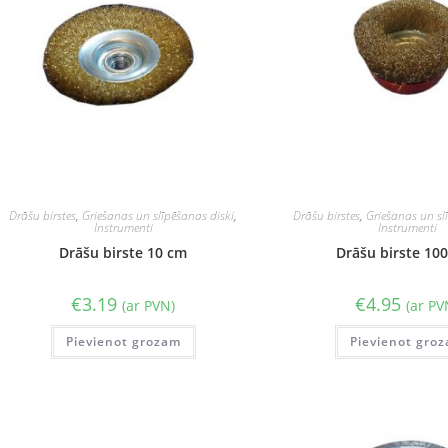
Drāšu birstes
,
Griešanas un slīpēšanas diski
,
Drāšu birstes
,
Griešanas un sl
Instrumenti
Instrumenti
Drāšu birste 10 cm
Drāšu birste 1
€
3.19
€
4.95
(ar PVN)
(ar PV
Pievienot grozam
Pievienot gro