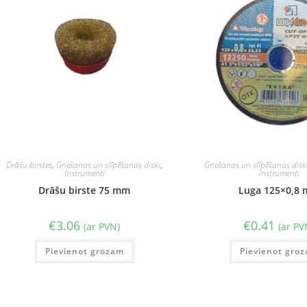
Drāšu birstes
,
Griešanas un slīpēšanas diski
,
Griešanas un slīpēšanas disk
Instrumenti
Instrumenti
Drāšu birste 75 mm
Luga 125×0,8
€
3.06
€
0.41
(ar PVN)
(ar PV
Pievienot grozam
Pievienot gro