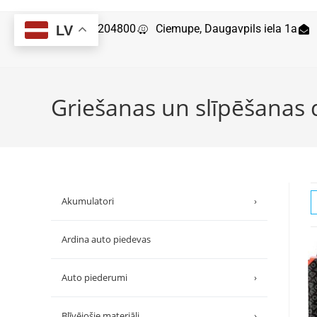
29204800
Ciemupe, Daugavpils iela 1a
LV
Griešanas un slīpēšanas d
Akumulatori
›
Ardina auto piedevas
Auto piederumi
›
Blīvējošie materiāli
›