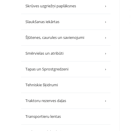
Skrūves uzgriežņi paplāksnes
›
Slaukšanas iekārtas
›
Šļūtenes, caurules un savienojumi
›
Smērvielas un atribūti
›
Tapas un Sprostgredzeni
›
Tehniskie šķidrumi
Traktoru rezerves daļas
›
Transportieru lentas