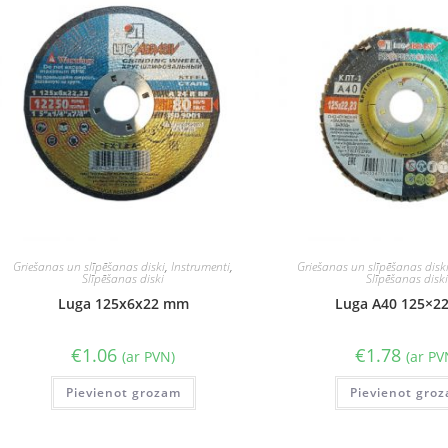
Griešanas un slīpēšanas diski
,
Instrumenti
,
Griešanas un slīpēšanas disk
Slīpēšanas diski
Slīpēšanas disk
Luga 125x6x22 mm
Luga A40 125×2
€
1.06
€
1.78
(ar PVN)
(ar PV
Pievienot grozam
Pievienot gro