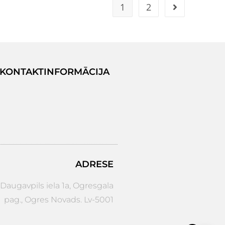
1
2
KONTAKTINFORMĀCIJA
ADRESE
augavpils iela 1a, Ogresgala
pag., Ogres Novads. Lv-5001