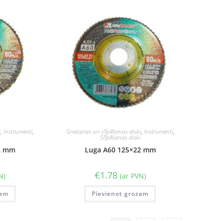
i
,
Instrumenti
,
Griešanas un slīpēšanas diski
,
Instrumenti
,
i
Slīpēšanas diski
2 mm
Luga A60 125×22 mm
€
1.78
N)
(ar PVN)
zam
Pievienot grozam