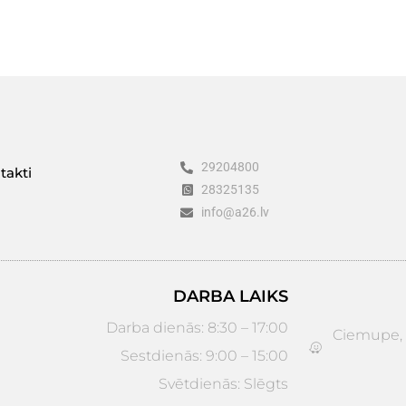
29204800
takti
28325135
info@a26.lv
DARBA LAIKS
Darba dienās: 8:30 – 17:00
Ciemupe, D
Sestdienās: 9:00 – 15:00
Svētdienās: Slēgts