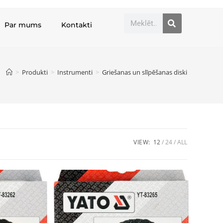
Par mums
Kontakti
>
Produkti
>
Instrumenti
>
Griešanas un slīpēšanas diski
VIEW:
12
24
ALL