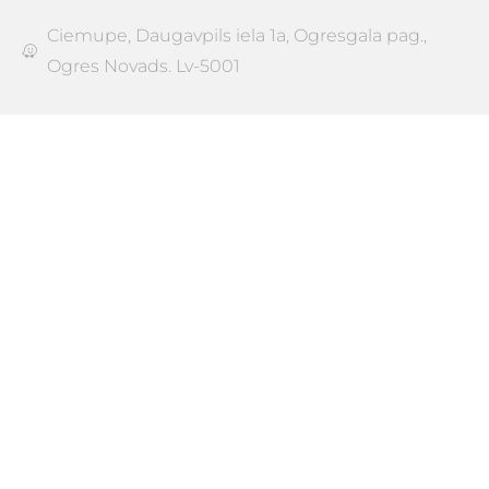
Ciemupe, Daugavpils iela 1a, Ogresgala pag.,
Ogres Novads. Lv-5001