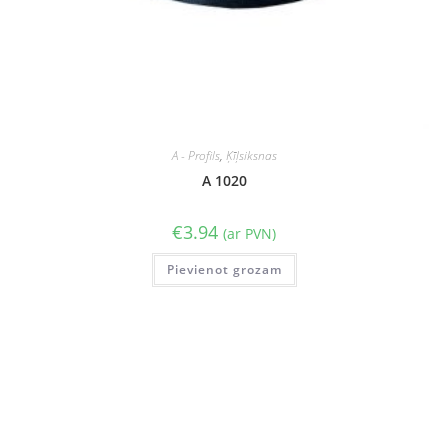
A - Profils
,
Ķīļsiksnas
A 1020
€
3.94
(ar PVN)
Pievienot grozam