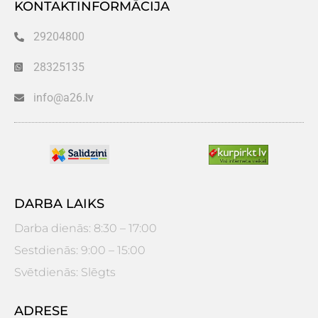
KONTAKTINFORMĀCIJA
29204800
28325135
info@a26.lv
DARBA LAIKS
Darba dienās: 8:30 – 17:00
Sestdienās: 9:00 – 15:00
Svētdienās: Slēgts
ADRESE