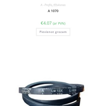
A - Profils
,
Ķīļsiksnas
A 1070
€
4.07
(ar PVN)
Pievienot grozam