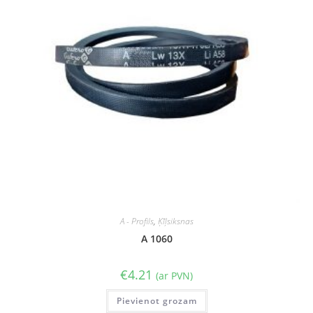
A - Profils
,
Ķīļsiksnas
A 1060
€
4.21
(ar PVN)
Pievienot grozam