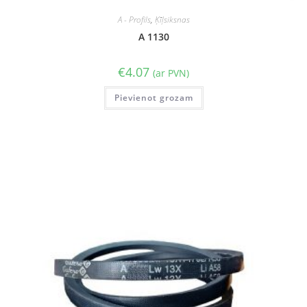
A - Profils
,
Ķīļsiksnas
A 1130
€
4.07
(ar PVN)
Pievienot grozam