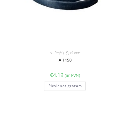
A - Profils
,
Ķīļsiksnas
A 1150
€
4.19
(ar PVN)
Pievienot grozam