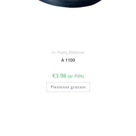
A - Profils
,
Ķīļsiksnas
A 1100
€
3.98
(ar PVN)
Pievienot grozam