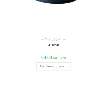
A - Profils
,
Ķīļsiksnas
A 1050
€
4.04
(ar PVN)
Pievienot grozam