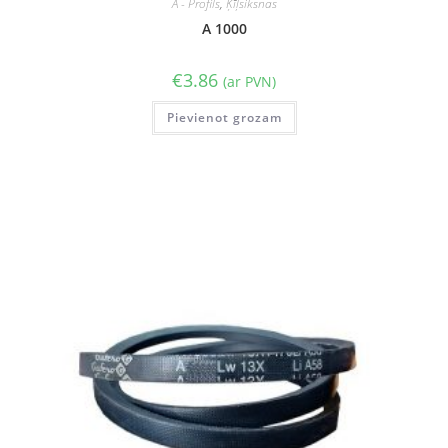
A - Profils
,
Ķīļsiksnas
A 1000
€
3.86
(ar PVN)
Pievienot grozam