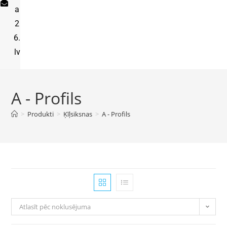
a
2
6.
lv
A - Profils
>
Produkti
>
Ķīļsiksnas
>
A - Profils
Atlasīt pēc noklusējuma