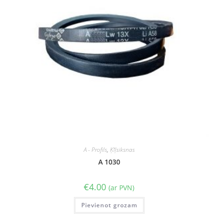
A - Profils
,
Ķīļsiksnas
A 1030
€
4.00
(ar PVN)
Pievienot grozam