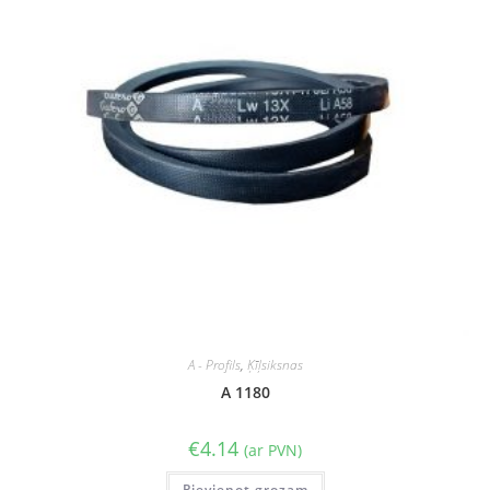
A - Profils
,
Ķīļsiksnas
A 1180
€
4.14
(ar PVN)
Pievienot grozam