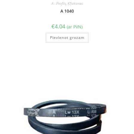
A - Profils
,
Ķīļsiksnas
A 1040
€
4.04
(ar PVN)
Pievienot grozam