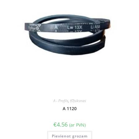
A - Profils
,
Ķīļsiksnas
A 1120
€
4.56
(ar PVN)
Pievienot grozam