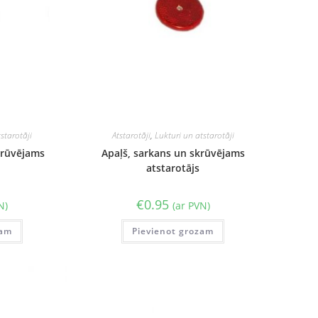
starotāji
Atstarotāji
,
Lukturi un atstarotāji
krūvējams
Apaļš, sarkans un skrūvējams
atstarotājs
€
0.95
N)
(ar PVN)
zam
Pievienot grozam