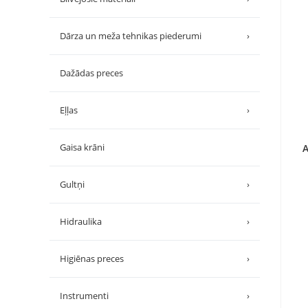
Dārza un meža tehnikas piederumi
›
Dažādas preces
Eļļas
›
Gaisa krāni
A
Gultņi
›
Hidraulika
›
Higiēnas preces
›
Instrumenti
›