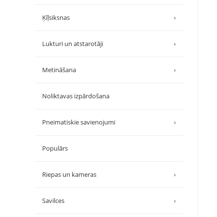
Ķīļsiksnas
›
Lukturi un atstarotāji
›
Metināšana
›
Noliktavas izpārdošana
Pneimatiskie savienojumi
›
Populārs
Riepas un kameras
›
Savilces
›