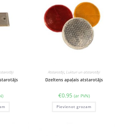
starotāji
Atstarotāji
,
Lukturi un atstarotāji
starotājs
Dzeltens apaļais atstarotājs
€
0.95
N)
(ar PVN)
zam
Pievienot grozam