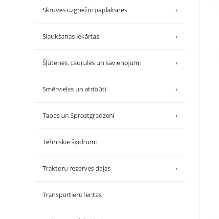
Skrūves uzgriežņi paplāksnes
›
Slaukšanas iekārtas
›
Šļūtenes, caurules un savienojumi
›
Smērvielas un atribūti
›
Tapas un Sprostgredzeni
›
Tehniskie šķidrumi
Traktoru rezerves daļas
›
Transportieru lentas