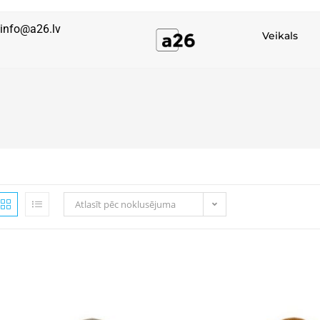
info@a26.lv
Veikals
Atlasīt pēc noklusējuma