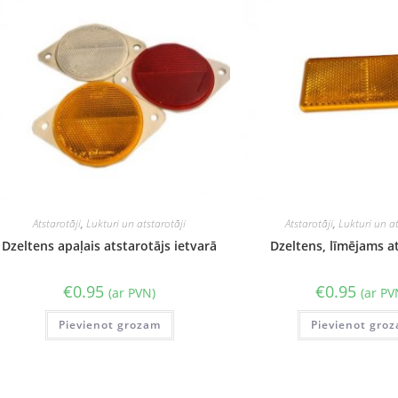
Atstarotāji
,
Lukturi un atstarotāji
Atstarotāji
,
Lukturi un at
Dzeltens apaļais atstarotājs ietvarā
Dzeltens, līmējams a
€
0.95
€
0.95
(ar PVN)
(ar PV
Pievienot grozam
Pievienot gro