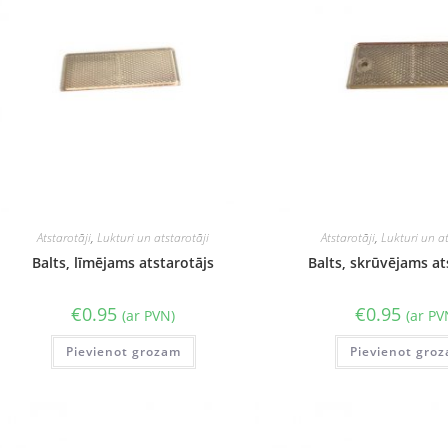
Atstarotāji
,
Lukturi un atstarotāji
Atstarotāji
,
Lukturi un at
Balts, līmējams atstarotājs
Balts, skrūvējams at
€
0.95
€
0.95
(ar PVN)
(ar PV
Pievienot grozam
Pievienot gro