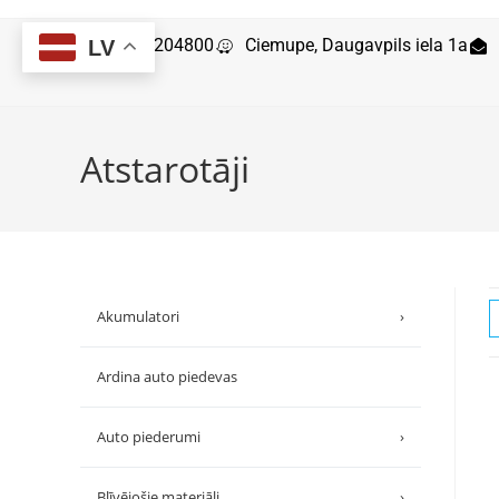
29204800
Ciemupe, Daugavpils iela 1a
LV
Atstarotāji
Akumulatori
›
Ardina auto piedevas
Auto piederumi
›
Blīvējošie materiāli
›