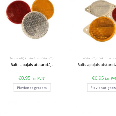
Atstarotāji
,
Lukturi un atstarotāji
Atstarotāji
,
Lukturi un at
Balts apaļais atstarotājs
Balts apaļais atstarot
€
0.95
€
0.95
(ar PVN)
(ar PV
Pievienot grozam
Pievienot gro