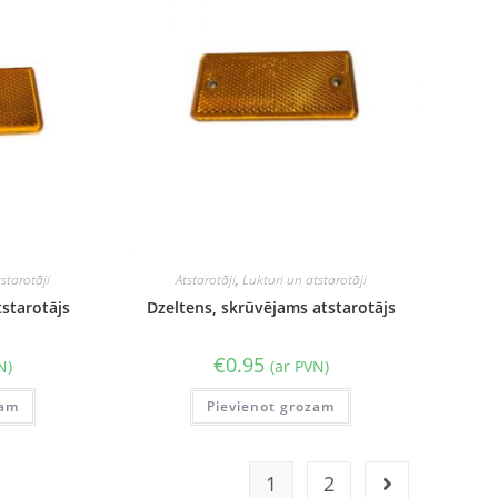
starotāji
Atstarotāji
,
Lukturi un atstarotāji
tstarotājs
Dzeltens, skrūvējams atstarotājs
€
0.95
N)
(ar PVN)
zam
Pievienot grozam
1
2