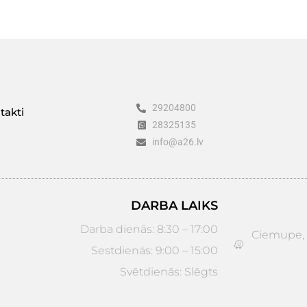
29204800
takti
28325135
info@a26.lv
DARBA LAIKS
Darba dienās: 8:30 – 17:00
Ciemupe, D
Sestdienās: 9:00 – 15:00
Svētdienās: Slēgts