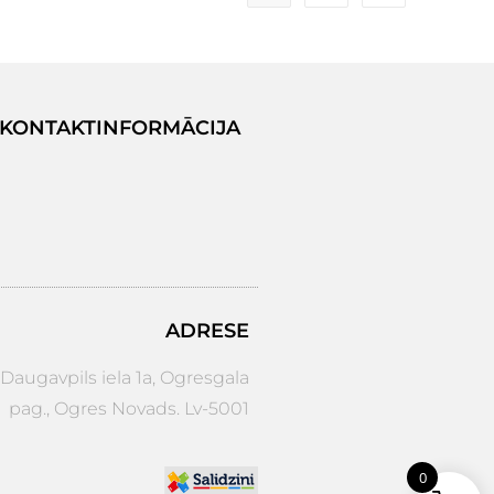
KONTAKTINFORMĀCIJA
ADRESE
augavpils iela 1a, Ogresgala
pag., Ogres Novads. Lv-5001
0