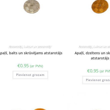
Atstarotāji
,
Lukturi un atstarotāji
Atstarotāji
,
Lukturi un at
paļš, balts un skrūvējams atstarotājs
Apaļš, dzeltens un s
atstarotājs
€
0.95
(ar PVN)
€
0.95
(ar PV
Pievienot grozam
Pievienot gro