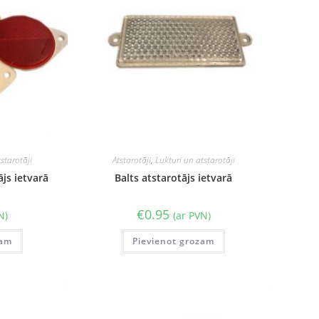
starotāji
Atstarotāji
,
Lukturi un atstarotāji
ājs ietvarā
Balts atstarotājs ietvarā
€
0.95
N)
(ar PVN)
zam
Pievienot grozam