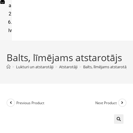
a
2
6.
lv
Balts, līmējams atstarotājs
>
Lukturi un atstarotāji
>
Atstarotāji
>
Balts, līmējams atstarotājs
Previous Product
Next Product
🔍