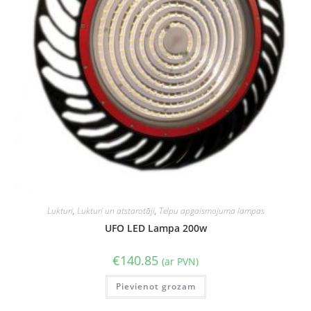
Lukturi
,
Lukturi un atstarotāji
,
Telpu apgaismojuma lampas
UFO LED Lampa 200w
€
140.85
(ar PVN)
Pievienot grozam