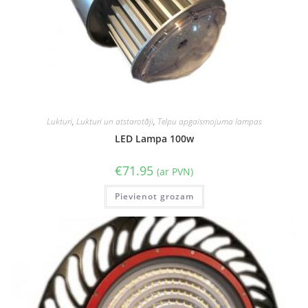
Lukturi
,
Lukturi un atstarotāji
,
Telpu apgaismojuma lampas
LED Lampa 100w
€
71.95
(ar PVN)
Pievienot grozam