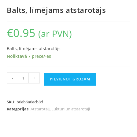
Balts, līmējams atstarotājs
€
0.95
(ar PVN)
Balts, līmējams atstarotājs
Noliktavā 7 prece/-es
-
+
PIEVIENOT GROZAM
SKU:
b6eb6a6ecb8d
Kategorijas:
Atstarotāji
,
Lukturi un atstarotāji