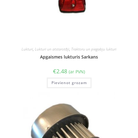
Lukturi
,
Lukturi un atstarotāji
,
Traktoru un piegabju lukturi
Apgaismes lukturis Sarkans
€
2.48
(ar PVN)
Pievienot grozam