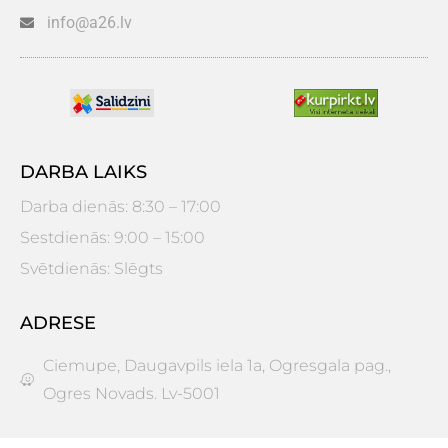
info@a26.lv
DARBA LAIKS
Darba dienās: 8:30 – 17:00
Sestdienās: 9:00 – 15:00
Svētdienās: Slēgts
ADRESE
Ciemupe, Daugavpils iela 1a, Ogresgala pag.,
Ogres Novads. Lv-5001