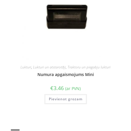
Lukturi
,
Lukturi un atstarotāji
,
Traktoru un piegabju lukturi
Numura apgaismojums Mini
€
3.46
(ar PVN)
Pievienot grozam