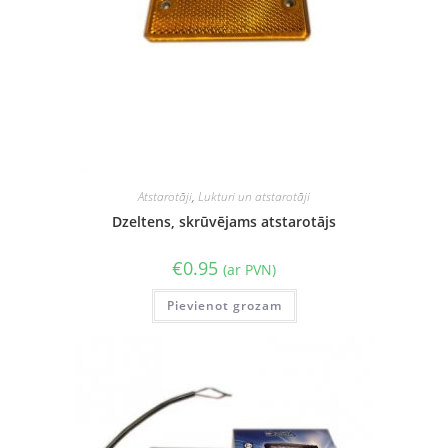
Atstarotāji
,
Lukturi un atstarotāji
Dzeltens, skrūvējams atstarotājs
€
0.95
(ar PVN)
Pievienot grozam