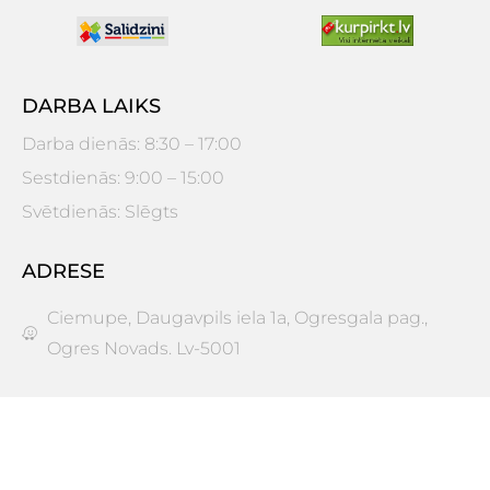
DARBA LAIKS
Darba dienās: 8:30 – 17:00
Sestdienās: 9:00 – 15:00
Svētdienās: Slēgts
ADRESE
Ciemupe, Daugavpils iela 1a, Ogresgala pag.,
Ogres Novads. Lv-5001