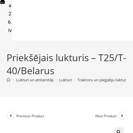
a
2
6.
lv
Priekšējais lukturis – T25/T-
40/Belarus
>
Lukturi un atstarotāji
>
Lukturi
>
Traktoru un piegabju lukturi
>
Previous Product
Next Product