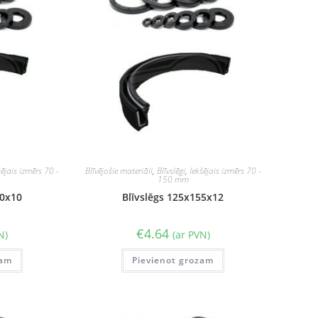
šējais izmērs 70 -
Blīvējošie materiāli
,
Blīvslēgi
,
Iekšējais izmērs 70 -
150 mm
50x10
Blīvslēgs 125x155x12
€
4.64
N)
(ar PVN)
zam
Pievienot grozam