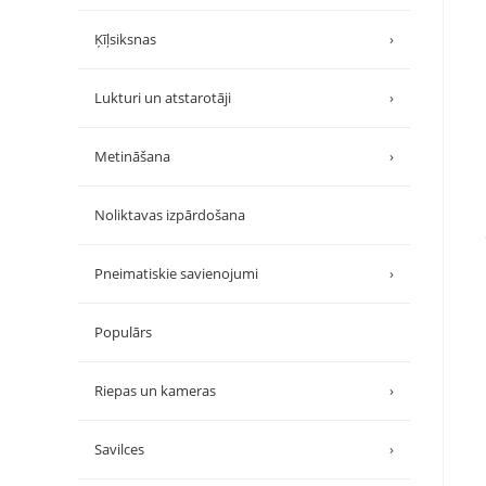
Ķīļsiksnas
›
Lukturi un atstarotāji
›
Metināšana
›
Noliktavas izpārdošana
Pneimatiskie savienojumi
›
Populārs
Riepas un kameras
›
Savilces
›