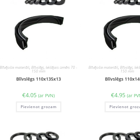
Blīvējošie materiāli
,
Blīvslēgi
,
Iekšējais izmērs 70 -
Blīvējošie materiāli
,
Blīvslēgi
,
Iek
150 mm
150 mm
Blīvslēgs 110x135x13
Blīvslēgs 110x1
€
4.05
€
4.95
(ar PVN)
(ar PV
Pievienot grozam
Pievienot gro