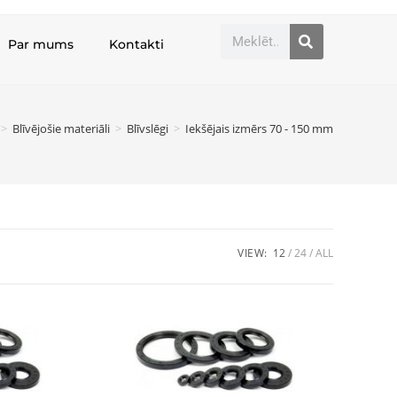
Par mums
Kontakti
>
Blīvējošie materiāli
>
Blīvslēgi
>
Iekšējais izmērs 70 - 150 mm
VIEW:
12
24
ALL