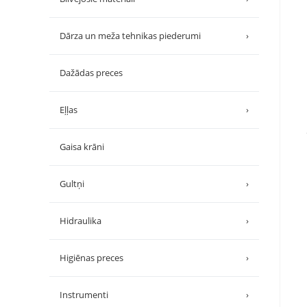
Dārza un meža tehnikas piederumi
›
Dažādas preces
Eļļas
›
Gaisa krāni
Gultņi
›
Hidraulika
›
Higiēnas preces
›
Instrumenti
›