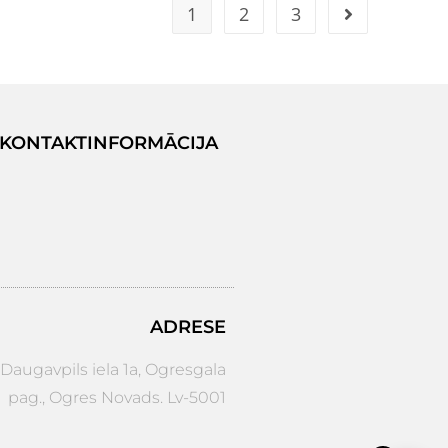
1
2
3
KONTAKTINFORMĀCIJA
ADRESE
augavpils iela 1a, Ogresgala
pag., Ogres Novads. Lv-5001