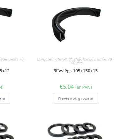
šējais izmērs 70 -
Blīvējošie materiāli
,
Blīvslēgi
,
Iekšējais izmērs 70 -
150 mm
25x12
Blīvslēgs 105x130x13
€
5.04
N)
(ar PVN)
zam
Pievienot grozam