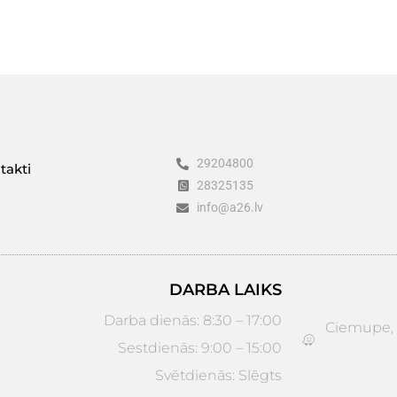
29204800
takti
28325135
info@a26.lv
DARBA LAIKS
Darba dienās: 8:30 – 17:00
Ciemupe, D
Sestdienās: 9:00 – 15:00
Svētdienās: Slēgts