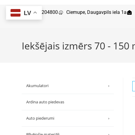
29204800
Ciemupe, Daugavpils iela 1a
LV
Iekšējais izmērs 70 - 15
Akumulatori
›
Ardina auto piedevas
Auto piederumi
›
Blīvējošie materiāli
›