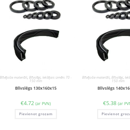
Blīvējošie materiāli
,
Blīvslēgi
,
Iekšējais izmērs 70 -
Blīvējošie materiāli
,
Blīvslēgi
,
Iek
150 mm
150 mm
Blīvslēgs 130x160x15
Blīvslēgs 140x1
€
4.72
€
5.38
(ar PVN)
(ar PV
Pievienot grozam
Pievienot gro