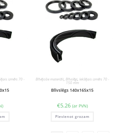
šējais izmērs 70 -
Blīvējošie materiāli
,
Blīvslēgi
,
Iekšējais izmērs 70 -
150 mm
60x15
Blīvslēgs 140x165x15
€
5.26
N)
(ar PVN)
zam
Pievienot grozam