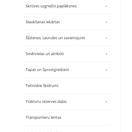
Skrūves uzgriežņi paplāksnes
›
Slaukšanas iekārtas
›
Šļūtenes, caurules un savienojumi
›
Smērvielas un atribūti
›
Tapas un Sprostgredzeni
›
Tehniskie šķidrumi
Traktoru rezerves daļas
›
Transportieru lentas