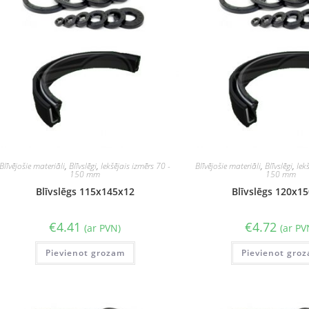
Blīvējošie materiāli
,
Blīvslēgi
,
Iekšējais izmērs 70 -
Blīvējošie materiāli
,
Blīvslēgi
,
Iek
150 mm
150 mm
Blīvslēgs 115x145x12
Blīvslēgs 120x1
€
4.41
€
4.72
(ar PVN)
(ar PV
Pievienot grozam
Pievienot gro