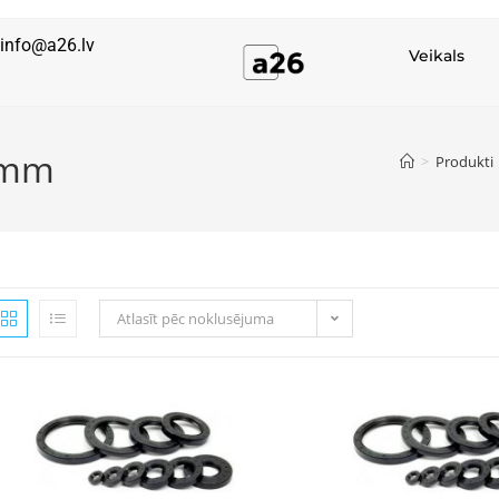
info@a26.lv
Veikals
0 mm
>
Produkti
Atlasīt pēc noklusējuma