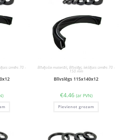
šējais izmērs 70 -
Blīvējošie materiāli
,
Blīvslēgi
,
Iekšējais izmērs 70 -
150 mm
40x12
Blīvslēgs 115x140x12
€
4.46
N)
(ar PVN)
zam
Pievienot grozam