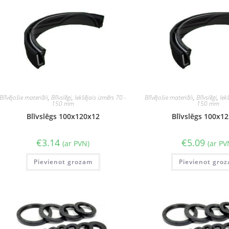
Blīvējošie materiāli
,
Blīvslēgi
,
Iekšējais izmērs 70 -
Blīvējošie materiāli
,
Blīvslēgi
,
Iek
150 mm
150 mm
Blīvslēgs 100x120x12
Blīvslēgs 100x1
€
3.14
€
5.09
(ar PVN)
(ar PV
Pievienot grozam
Pievienot gro