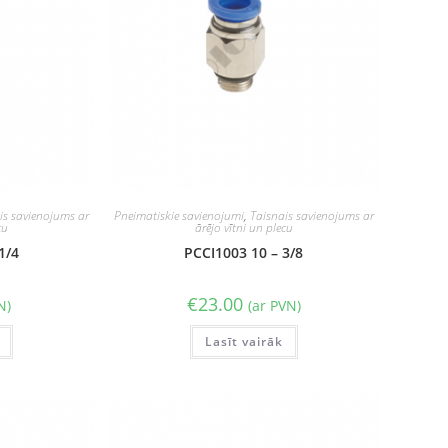
is savienojums ar
Pneimatiskie savienojumi
,
Taisnais savienojums ar
cu
ārējo vītni un plecu
1/4
PCCI1003 10 – 3/8
€
23.00
N)
(ar PVN)
Lasīt vairāk