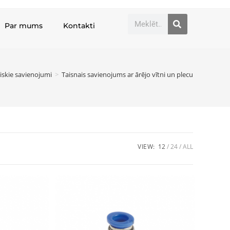
Par mums
Kontakti
iskie savienojumi
>
Taisnais savienojums ar ārējo vītni un plecu
VIEW:
12
24
ALL