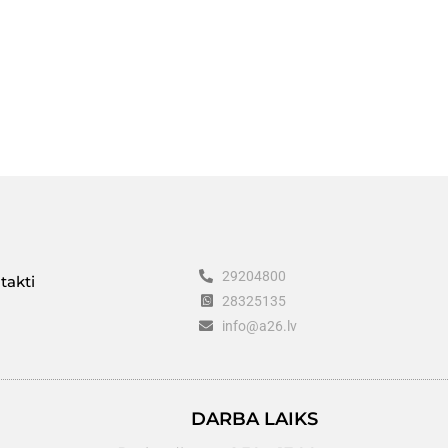
29204800
takti
28325135
info@a26.lv
DARBA LAIKS