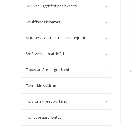
Skrūves uzgriežņi paplāksnes
›
Slaukšanas iekārtas
›
Šļūtenes, caurules un savienojumi
›
Smērvielas un atribūti
›
Tapas un Sprostgredzeni
›
P
Tehniskie šķidrumi
Traktoru rezerves daļas
›
Transportieru lentas