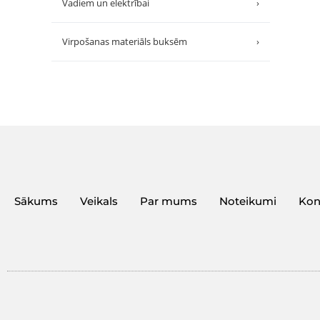
Vadiem un elektrībai
›
Virpošanas materiāls buksēm
›
Sākums
Veikals
Par mums
Noteikumi
Kon