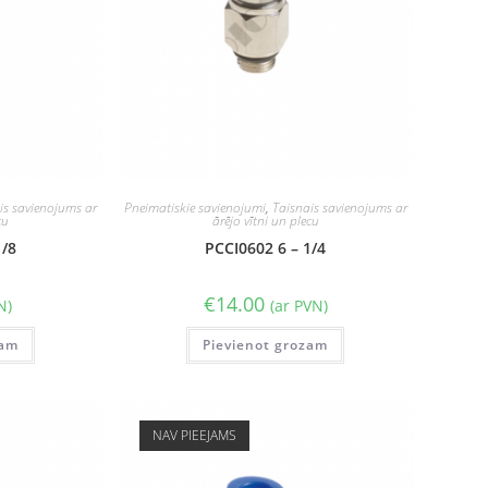
is savienojums ar
Pneimatiskie savienojumi
,
Taisnais savienojums ar
cu
ārējo vītni un plecu
1/8
PCCI0602 6 – 1/4
€
14.00
N)
(ar PVN)
zam
Pievienot grozam
NAV PIEEJAMS