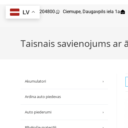
29204800
Ciemupe, Daugavpils iela 1a
LV
Taisnais savienojums ar ā
Akumulatori
›
Ardina auto piedevas
Auto piederumi
›
Blīvējošie materiāli
›