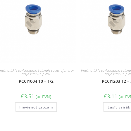
neimatiskie savienojumi
,
Taisnais savienojums ar
Pneimatiskie savienojumi
,
Taisna
ārējo vītni un plecu
ārējo vītni un ple
PCCI1004 10 – 1/2
PCCI1203 12 – 
€
3.51
€
3.11
(ar PVN)
(ar PV
Pievienot grozam
Lasīt vairāk