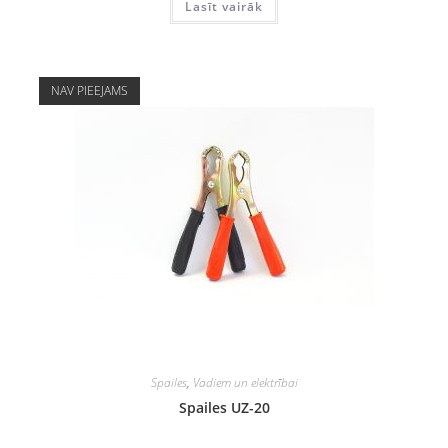
Lasīt vairāk
NAV PIEEJAMS
Spailes
,
Vadiem un elektrībai
Spailes UZ-20