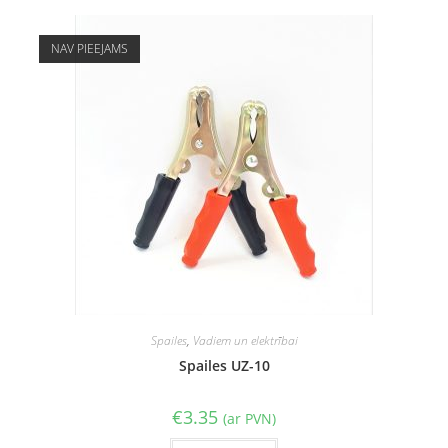
NAV PIEEJAMS
Spailes
,
Vadiem un elektrībai
Spailes UZ-10
€
3.35
(ar PVN)