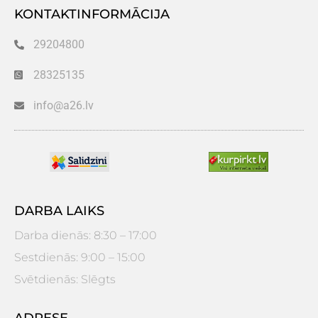
KONTAKTINFORMĀCIJA
29204800
28325135
info@a26.lv
DARBA LAIKS
Darba dienās: 8:30 – 17:00
Sestdienās: 9:00 – 15:00
Svētdienās: Slēgts
ADRESE