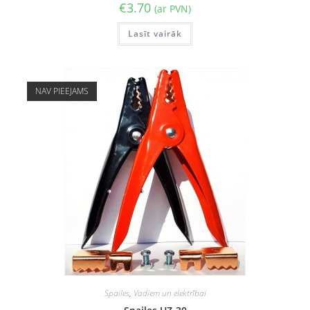
€
3.70
(ar PVN)
Lasīt vairāk
NAV PIEEJAMS
Spailes
,
Vadiem un elektrībai