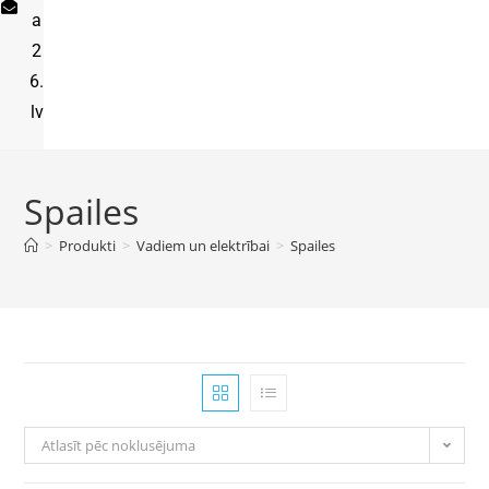
a
2
6.
lv
Spailes
>
Produkti
>
Vadiem un elektrībai
>
Spailes
Atlasīt pēc noklusējuma