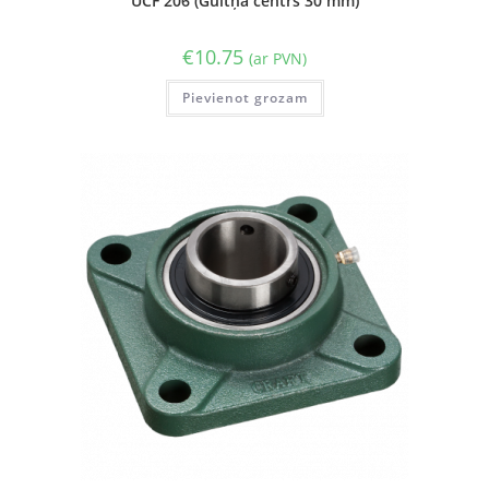
UCF 206 (Gultņa centrs 30 mm)
€
10.75
(ar PVN)
Pievienot grozam