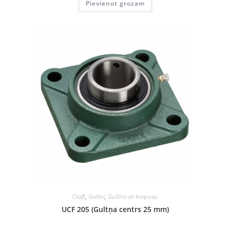
Pievienot grozam
Craft
,
Gultņi
,
Gultnis ar korpusu
UCF 205 (Gultņa centrs 25 mm)