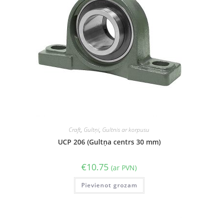
Craft
,
Gultņi
,
Gultnis ar korpusu
UCP 206 (Gultņa centrs 30 mm)
€
10.75
(ar PVN)
Pievienot grozam