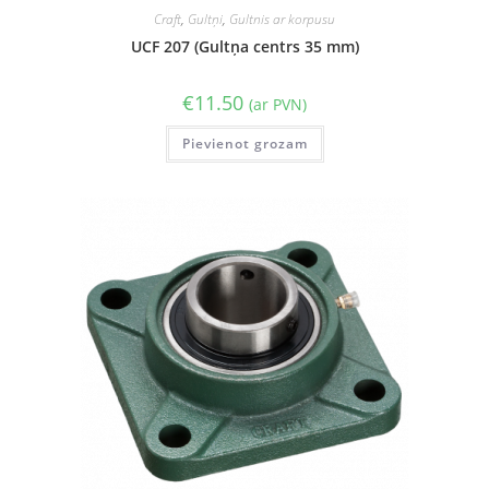
Craft
,
Gultņi
,
Gultnis ar korpusu
UCF 207 (Gultņa centrs 35 mm)
€
11.50
(ar PVN)
Pievienot grozam