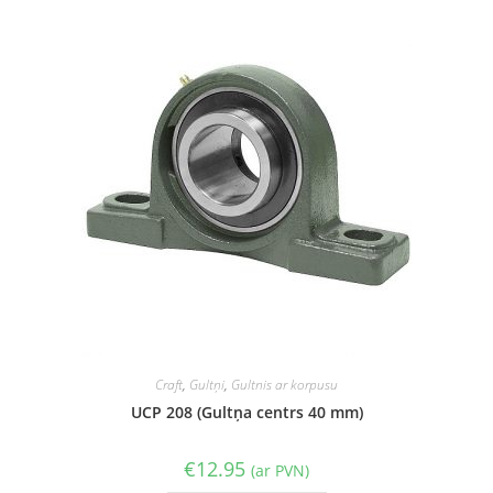
Craft
,
Gultņi
,
Gultnis ar korpusu
UCP 208 (Gultņa centrs 40 mm)
€
12.95
(ar PVN)