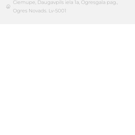
Ciemupe, Daugavpils iela 1a, Ogresgala pag.,
Ogres Novads. Lv-5001