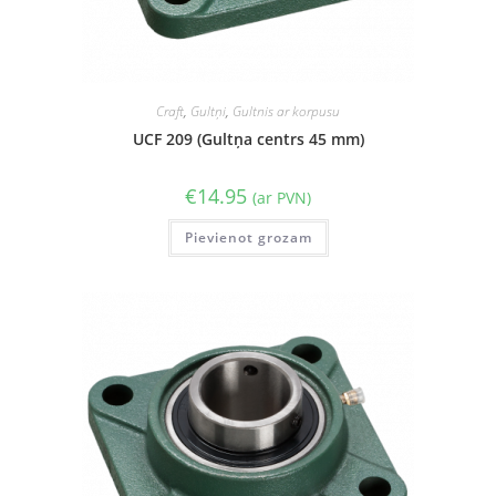
Craft
,
Gultņi
,
Gultnis ar korpusu
UCF 209 (Gultņa centrs 45 mm)
€
14.95
(ar PVN)
Pievienot grozam