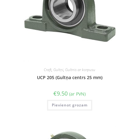
Craft
,
Gultņi
,
Gultnis ar korpusu
UCP 205 (Gultņa centrs 25 mm)
€
9.50
(ar PVN)
Pievienot grozam