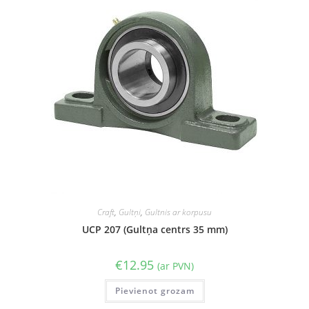
Craft
,
Gultņi
,
Gultnis ar korpusu
UCP 207 (Gultņa centrs 35 mm)
€
12.95
(ar PVN)
Pievienot grozam