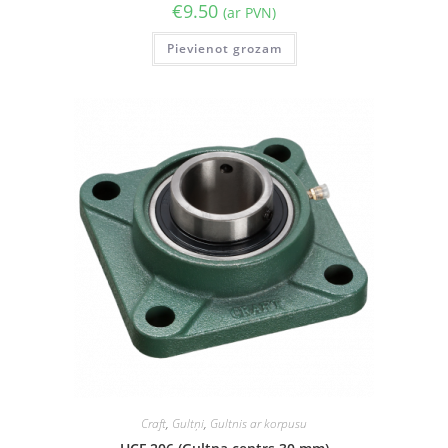
€
9.50
(ar PVN)
Pievienot grozam
Craft
,
Gultņi
,
Gultnis ar korpusu