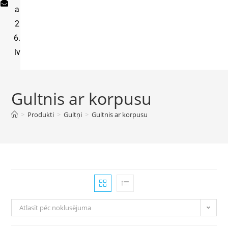
a
2
6.
lv
Gultnis ar korpusu
>
Produkti
>
Gultņi
>
Gultnis ar korpusu
Atlasīt pēc noklusējuma