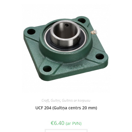
Craft
,
Gultņi
,
Gultnis ar korpusu
UCF 204 (Gultņa centrs 20 mm)
€
6.40
(ar PVN)