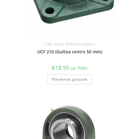
Craft
,
Gultņi
,
Gultnis ar korpusu
UCF 210 (Gultņa centrs 50 mm)
€
18.95
(ar PVN)
Pievienot grozam