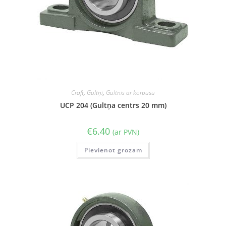
Craft
,
Gultņi
,
Gultnis ar korpusu
UCP 204 (Gultņa centrs 20 mm)
€
6.40
(ar PVN)
Pievienot grozam