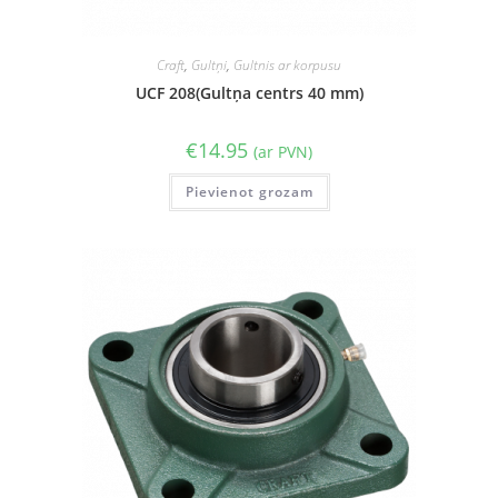
Craft
,
Gultņi
,
Gultnis ar korpusu
UCF 208(Gultņa centrs 40 mm)
€
14.95
(ar PVN)
Pievienot grozam