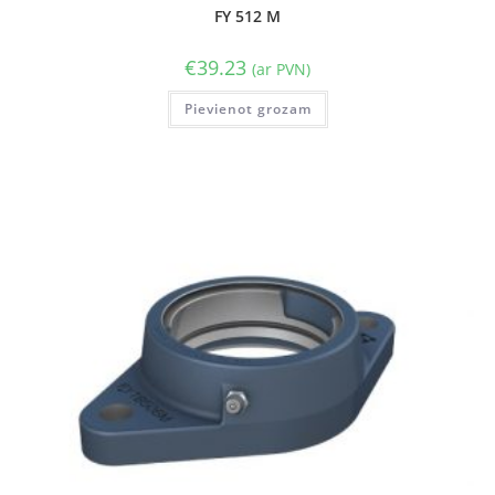
FY 512 M
€
39.23
(ar PVN)
Pievienot grozam