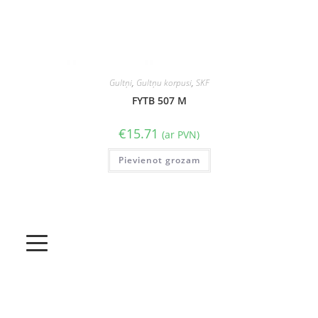
Gultņi
,
Gultņu korpusi
,
SKF
FYTB 507 M
€
15.71
(ar PVN)
Pievienot grozam