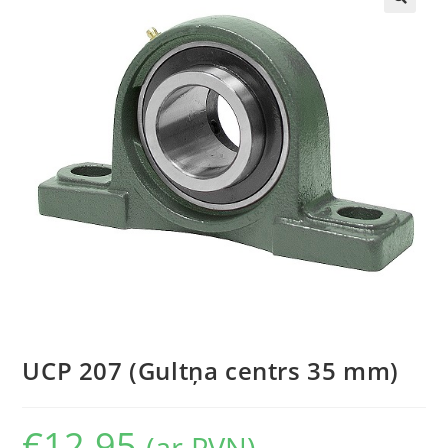
🔍
UCP 207 (Gultņa centrs 35 mm)
€
12.95
(ar PVN)