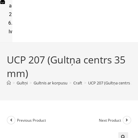
a
2
6.
lv
UCP 207 (Gultņa centrs 35
mm)
>
Gultņi
>
Gultnis ar korpusu
>
Craft
>
UCP 207 (Gultņa centrs 35
Previous Product
Next Product