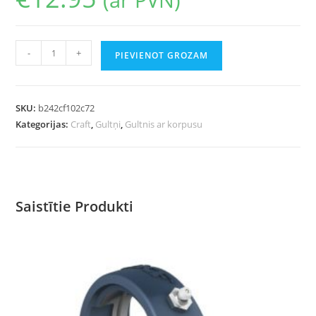
-
+
PIEVIENOT GROZAM
SKU:
b242cf102c72
Kategorijas:
Craft
,
Gultņi
,
Gultnis ar korpusu
Saistītie Produkti