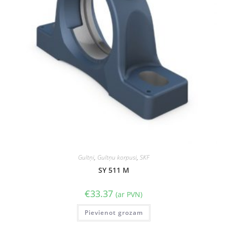
Gultņi
,
Gultņu korpusi
,
SKF
SY 511 M
€
33.37
(ar PVN)
Pievienot grozam