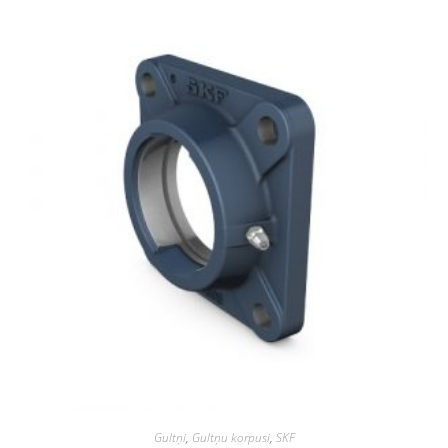
Gultņi
,
Gultņu korpusi
,
SKF