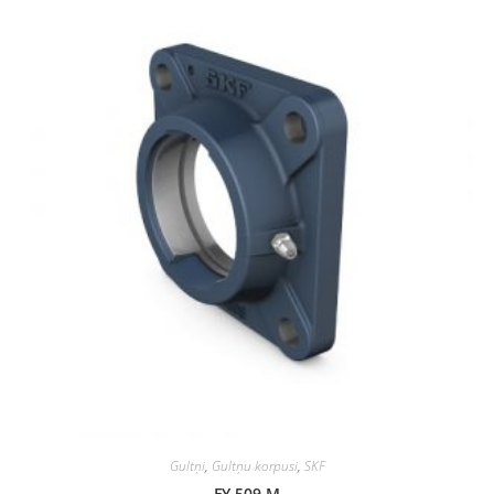
Gultņi
,
Gultņu korpusi
,
SKF
FY 509 M