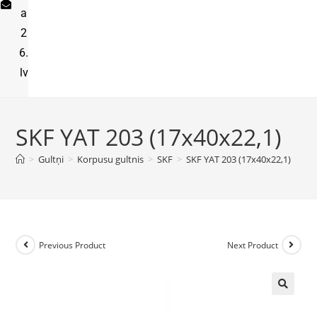
a
2
6.
lv
SKF YAT 203 (17x40x22,1)
>
Gultņi
>
Korpusu gultnis
>
SKF
>
SKF YAT 203 (17x40x22,1)
Previous Product
Next Product
🔍