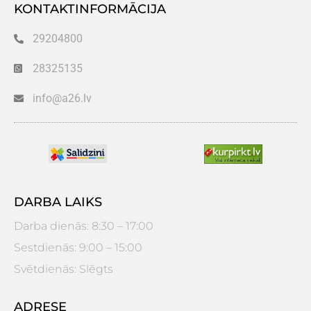
KONTAKTINFORMĀCIJA
29204800
28325135
info@a26.lv
DARBA LAIKS
Darba dienās: 8:30 – 17:00
Sestdienās: 9:00 – 15:00
Svētdienās: Slēgts
ADRESE