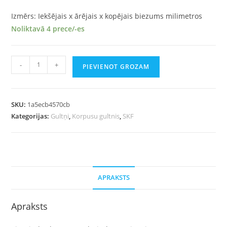
Izmērs: Iekšējais x ārējais x kopējais biezums milimetros
Noliktavā 4 prece/-es
-
+
PIEVIENOT GROZAM
SKU:
1a5ecb4570cb
Kategorijas:
Gultņi
,
Korpusu gultnis
,
SKF
APRAKSTS
Apraksts