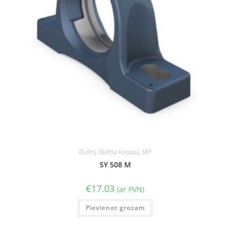
Gultņi
,
Gultņu korpusi
,
SKF
SY 508 M
€
17.03
(ar PVN)
Pievienot grozam