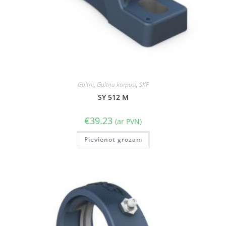
Gultņi
,
Gultņu korpusi
,
SKF
SY 512 M
€
39.23
(ar PVN)
Pievienot grozam