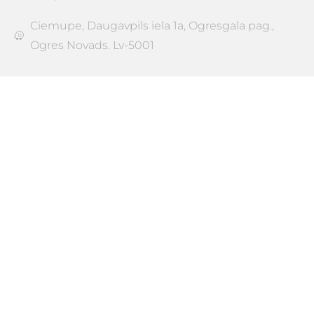
Ciemupe, Daugavpils iela 1a, Ogresgala pag.,
Ogres Novads. Lv-5001