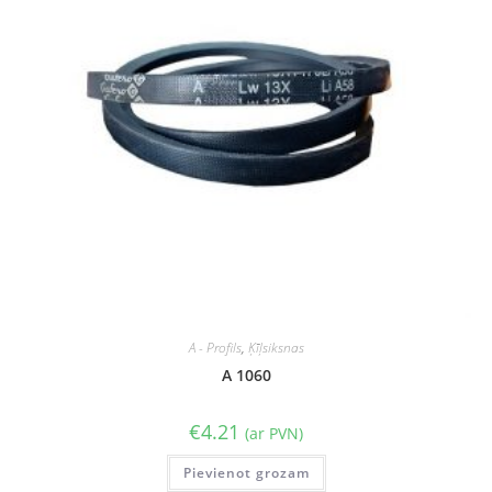
A - Profils
,
Ķīļsiksnas
A 1060
€
4.21
(ar PVN)
Pievienot grozam