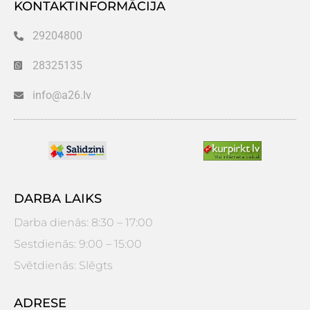
KONTAKTINFORMĀCIJA
29204800
28325135
info@a26.lv
DARBA LAIKS
Darba dienās: 8:30 – 17:00
Sestdienās: 9:00 – 15:00
Svētdienās: Slēgts
ADRESE