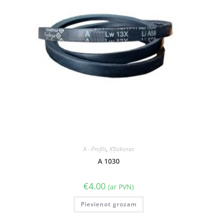
A - Profils
,
Ķīļsiksnas
A 1030
€
4.00
(ar PVN)
Pievienot grozam