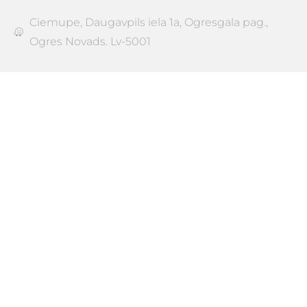
Ciemupe, Daugavpils iela 1a, Ogresgala pag.,
Ogres Novads. Lv-5001