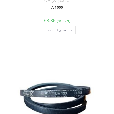
A - Profils
,
Ķīļsiksnas
A 1000
€
3.86
(ar PVN)
Pievienot grozam