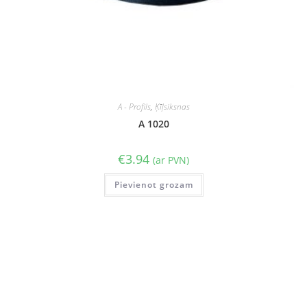
A - Profils
,
Ķīļsiksnas
A 1020
€
3.94
(ar PVN)
Pievienot grozam