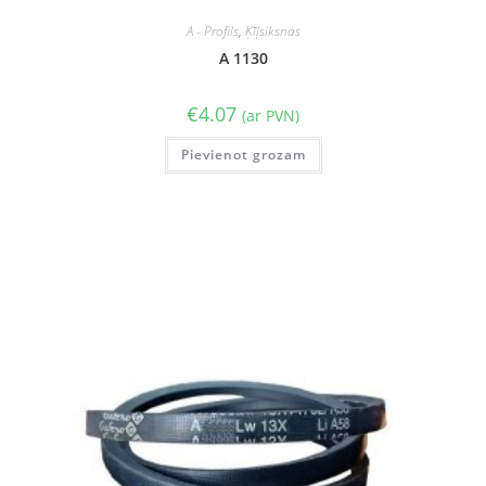
A - Profils
,
Ķīļsiksnas
A 1130
€
4.07
(ar PVN)
Pievienot grozam