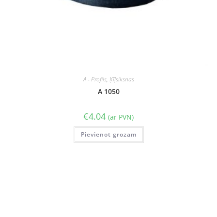
A - Profils
,
Ķīļsiksnas
A 1050
€
4.04
(ar PVN)
Pievienot grozam