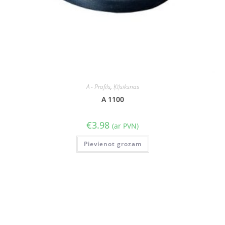
A - Profils
,
Ķīļsiksnas
A 1100
€
3.98
(ar PVN)
Pievienot grozam