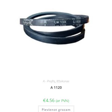
A - Profils
,
Ķīļsiksnas
A 1120
€
4.56
(ar PVN)
Pievienot grozam