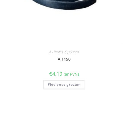
A - Profils
,
Ķīļsiksnas
A 1150
€
4.19
(ar PVN)
Pievienot grozam