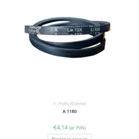
A - Profils
,
Ķīļsiksnas
A 1180
€
4.14
(ar PVN)
Pievienot grozam