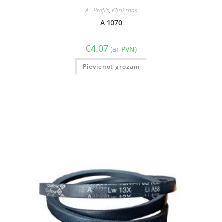
A - Profils
,
Ķīļsiksnas
A 1070
€
4.07
(ar PVN)
Pievienot grozam