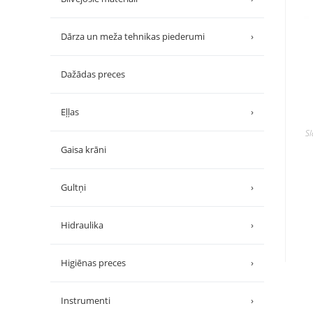
Dārza un meža tehnikas piederumi
›
Dažādas preces
Eļļas
›
Sl
Gaisa krāni
Gultņi
›
Hidraulika
›
Higiēnas preces
›
Instrumenti
›