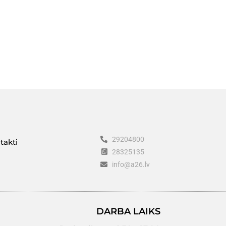
29204800
takti
28325135
info@a26.lv
DARBA LAIKS