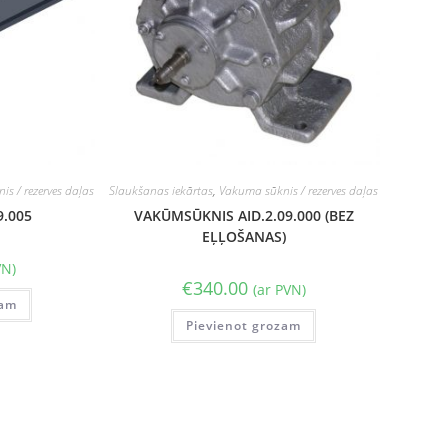
s / rezerves daļas
Slaukšanas iekārtas
,
Vakuma sūknis / rezerves daļas
9.005
VAKŪMSŪKNIS AID.2.09.000 (BEZ
EĻĻOŠANAS)
VN)
€
340.00
(ar PVN)
zam
Pievienot grozam