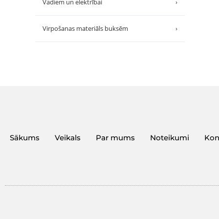
Vadiem un elektrībai
›
Virpošanas materiāls buksēm
›
Sākums
Veikals
Par mums
Noteikumi
Kon