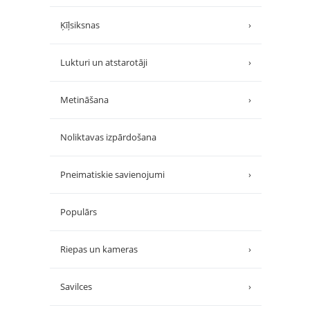
Ķīļsiksnas
›
Lukturi un atstarotāji
›
Metināšana
›
Noliktavas izpārdošana
Pneimatiskie savienojumi
›
Populārs
Riepas un kameras
›
Savilces
›