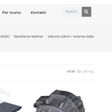
Par mums
Kontakti
odukti
>
Slaukšanas iekārtas
>
Vakuma sūknis / rezerves daļas
VIEW:
12
24
ALL