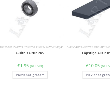
aukšanas iekārtas
,
Vakuma sūknis / rezerves daļas
Slaukšanas iekārtas
,
Vakuma sūkni
Gultnis 6202 2RS
Lāpstiņa AID.2.0
€
1.95
€
10.05
(ar PVN)
(ar P
Pievienot grozam
Pievienot gro