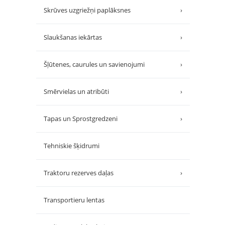
Skrūves uzgriežņi paplāksnes
›
Slaukšanas iekārtas
›
Šļūtenes, caurules un savienojumi
›
Smērvielas un atribūti
›
Tapas un Sprostgredzeni
›
Tehniskie šķidrumi
Traktoru rezerves daļas
›
Transportieru lentas