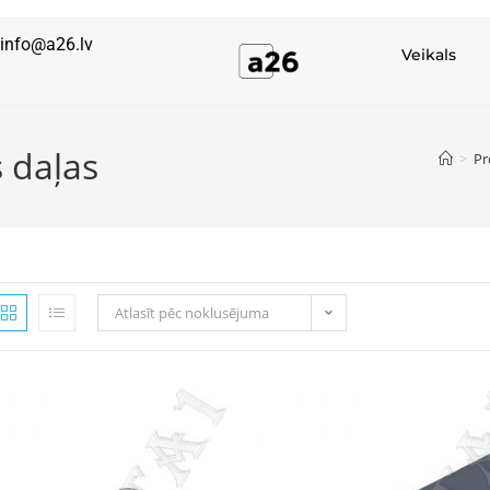
info@a26.lv
Veikals
 daļas
>
Pr
Atlasīt pēc noklusējuma