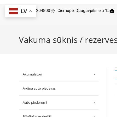
29204800
Ciemupe, Daugavpils iela 1a
LV
Vakuma sūknis / rezerves
Akumulatori
›
Ardina auto piedevas
Auto piederumi
›
Blīvējošie materiāli
›