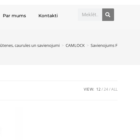
Par mums
Kontakti
ļūtenes, caurules un savienojumi
>
CAMLOCK
>
Savienojums F
VIEW:
12
24
ALL