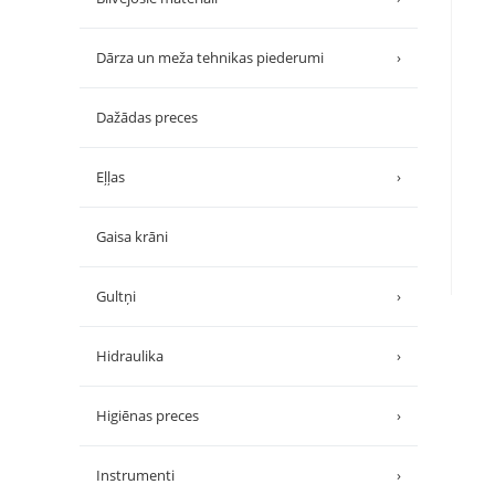
Dārza un meža tehnikas piederumi
›
Dažādas preces
Eļļas
›
Gaisa krāni
Gultņi
›
Hidraulika
›
Higiēnas preces
›
Instrumenti
›