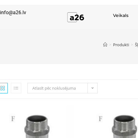
info@a26.lv
Veikals
>
Produkti
>
Š
Atlasīt pēc noklusējuma