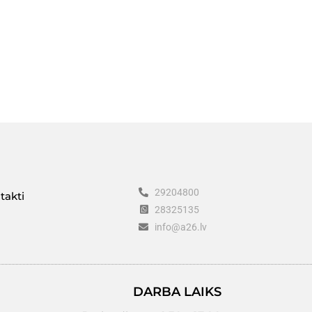
29204800
takti
28325135
info@a26.lv
DARBA LAIKS