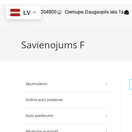
29204800
Ciemupe, Daugavpils iela 1a
LV
Savienojums F
Akumulatori
›
Ardina auto piedevas
Auto piederumi
›
Blīvējošie materiāli
›