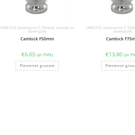
CAMLOCK
,
Savienojums F
,
Šļūtenes, caurules un
CAMLOCK
,
Savienojums F
,
Šļūt
savienojumi
savienojumi
Camlock F50mm
Camlock F75
€
6.65
€
13.80
(ar PVN)
(ar P
Pievienot grozam
Pievienot gro