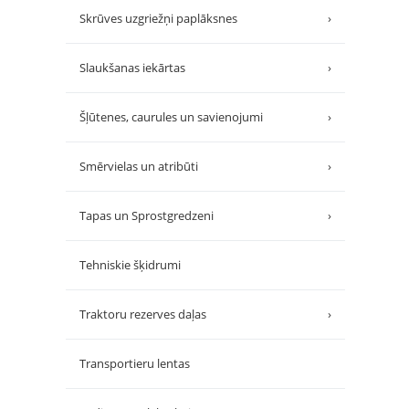
Skrūves uzgriežņi paplāksnes
›
Slaukšanas iekārtas
›
Šļūtenes, caurules un savienojumi
›
Smērvielas un atribūti
›
Tapas un Sprostgredzeni
›
Tehniskie šķidrumi
Traktoru rezerves daļas
›
Transportieru lentas