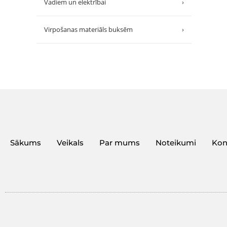
Vadiem un elektrībai
›
Virpošanas materiāls buksēm
›
Sākums
Veikals
Par mums
Noteikumi
Kon