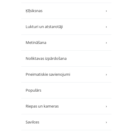
Ķīļsiksnas
›
Lukturi un atstarotāji
›
Metināšana
›
Noliktavas izpārdošana
Pneimatiskie savienojumi
›
Populārs
Riepas un kameras
›
Savilces
›