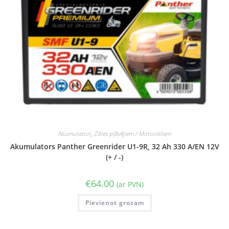
Akumulatori
,
Zāles pļāvējiem / Motocikliem
Akumulators Panther Greenrider U1-9R, 32 Ah 330 A/EN 12V
(+ / -)
€
64.00
(ar PVN)
Pievienot grozam