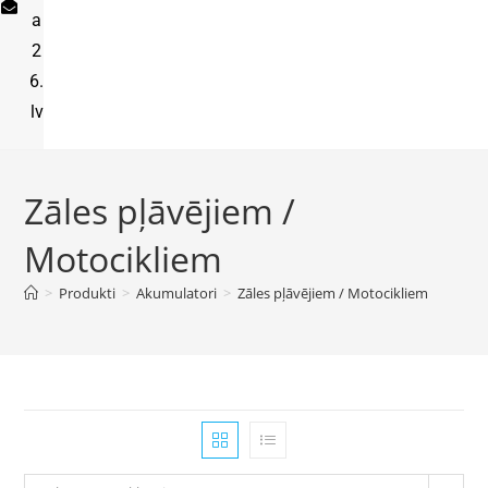
a
2
6.
lv
Zāles pļāvējiem /
Motocikliem
>
Produkti
>
Akumulatori
>
Zāles pļāvējiem / Motocikliem