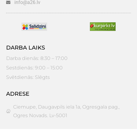
info@a26.lv
DARBA LAIKS
Darba dienās: 8:30 – 17:00
Sestdienās: 9:00 – 15:00
Svētdienās: Slēgts
ADRESE
Ciemupe, Daugavpils iela 1a, Ogresgala pag.,
Ogres Novads. Lv-5001