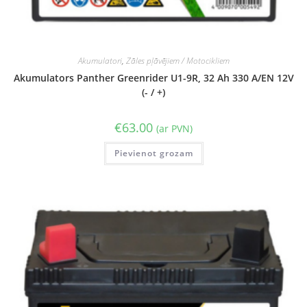
Akumulatori
,
Zāles pļāvējiem / Motocikliem
Akumulators Panther Greenrider U1-9R, 32 Ah 330 A/EN 12V
(- / +)
€
63.00
(ar PVN)
Pievienot grozam