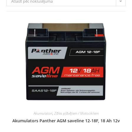
Atlasīt pēc noklusējuma
Akumulatori
,
Zāles pļāvējiem / Motocikliem
Akumulators Panther AGM saveline 12-18F, 18 Ah 12v