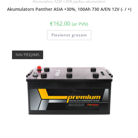
Akumulatori
,
ĀZIJA +30% japāņu akumulatori
Akumulators Panther ASIA +30%, 100Ah 730 A/EN 12V (- / +)
€
162.00
(ar PVN)
Pievienot grozam
NAV PIEEJAMS