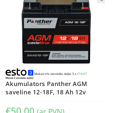
🔍
Maksā trīs vienādās daļās 3 x
€
16.67
Akumulators Panther AGM
saveline 12-18F, 18 Ah 12v
€
50.00
(ar PVN)