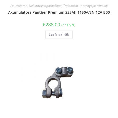
Akumulatori
,
Noliktavas izpārdošana
,
Traktoriem un smagajai tehnikai
Akumulators Panther Premium 225Ah 1150A/EN 12V B00
€
288.00
(ar PVN)
Lasīt vairāk