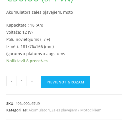
Akumulators zāles pļāvējiem, moto
Kapacitāte : 18 (Ah)
Voltāža: 12 (V)
Polu novietojums (- / +)
Izmēri: 181x76x166 (mm)
(garums x platums x augstums
Noliktavā 8 prece/-es
-
+
PIEVIENOT GROZAM
SKU:
496a900a67d9
Kategorijas:
Akumulatori
,
Zāles pļāvējiem / Motocikliem