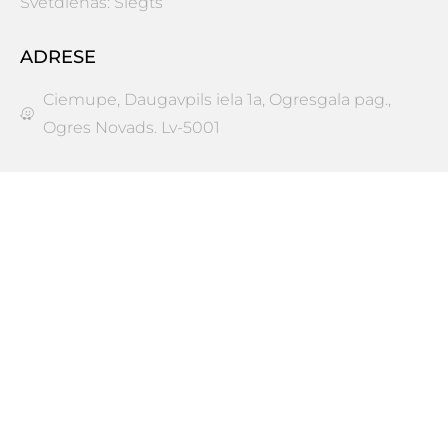
Svētdienās: Slēgts
ADRESE
Ciemupe, Daugavpils iela 1a, Ogresgala pag.,
Ogres Novads. Lv-5001