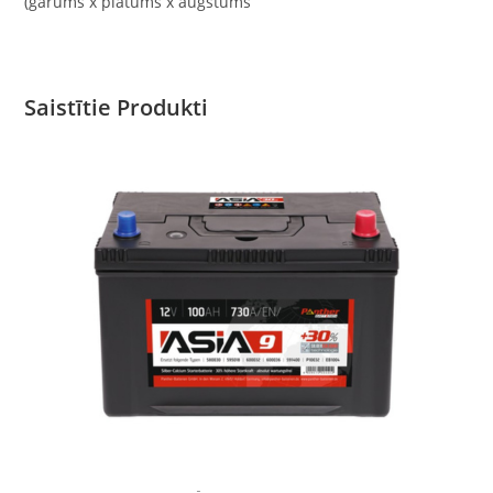
(garums x platums x augstums
Saistītie Produkti