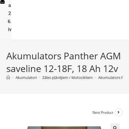
a
2
6.
lv
Akumulators Panther AGM
saveline 12-18F, 18 Ah 12v
>
Akumulatori
>
Zāles pļāvējiem / Motocikliem
>
Akumulators Pant
Next Product