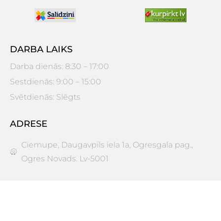
DARBA LAIKS
Darba dienās: 8:30 – 17:00
Sestdienās: 9:00 – 15:00
Svētdienās: Slēgts
ADRESE
Ciemupe, Daugavpils iela 1a, Ogresgala pag.,
Ogres Novads. Lv-5001