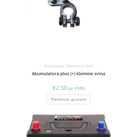
Akumulatori
,
Klemmes un Vadi
Akumulatora plus (+) klemme svina
€
2.50
(ar PVN)
Pievienot grozam