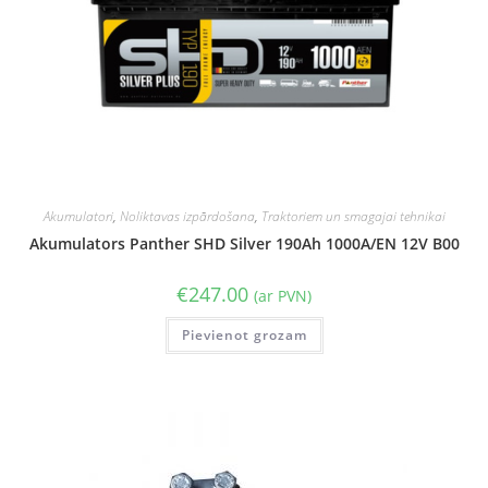
Akumulatori
,
Noliktavas izpārdošana
,
Traktoriem un smagajai tehnikai
Akumulators Panther SHD Silver 190Ah 1000A/EN 12V B00
€
247.00
(ar PVN)
Pievienot grozam