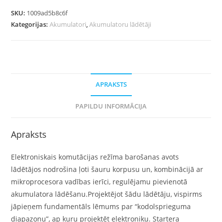
SKU:
1009ad5b8c6f
Kategorijas:
Akumulatori
,
Akumulatoru lādētāji
APRAKSTS
PAPILDU INFORMĀCIJA
Apraksts
Elektroniskais komutācijas režīma barošanas avots
lādētājos nodrošina ļoti šauru korpusu un, kombinācijā ar
mikroprocesora vadības ierīci, regulējamu pievienotā
akumulatora lādēšanu.Projektējot šādu lādētāju, vispirms
jāpieņem fundamentāls lēmums par “kodolsprieguma
diapazonu”, ap kuru projektēt elektroniku. Startera