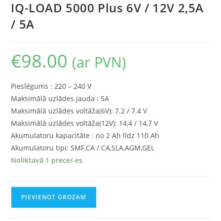
IQ-LOAD 5000 Plus 6V / 12V 2,5A
/ 5A
€
98.00
(ar PVN)
Pieslēgums : 220 – 240 V
Maksimālā uzlādes jauda : 5A
Maksimālā uzlādes voltāža(6V): 7.2 / 7.4 V
Maksimālā uzlādes voltāža(12V): 14,4 / 14,7 V
Akumulatoru kapacitāte : no 2 Ah līdz 110 Ah
Akumulatoru tipi: SMF,CA / CA,SLA,AGM,GEL
Noliktavā 1 prece/-es
PIEVIENOT GROZAM