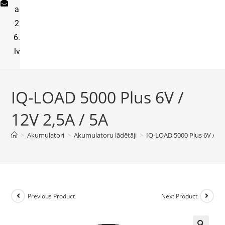
a
2
6.
lv
IQ-LOAD 5000 Plus 6V /
12V 2,5A / 5A
>
Akumulatori
>
Akumulatoru lādētāji
>
IQ-LOAD 5000 Plus 6V / 12V
Previous Product
Next Product