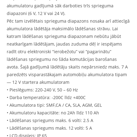
akumulatoru gadījumā sāk darboties trīs sprieguma
diapazoni (6 V, 12 V vai 24 V).
Pēc tam izvēlētais sprieguma diapazons nosaka arī attiecīgā
akumulatora lādētāja maksimālo lādēšanas strāvu. Lai
katram lādēšanas sprieguma diapazonam nebūtu jābūt
neatkarīgam lādētājam, jaudas zuduma dēļ ir iespējams
radīt otru elektroniski “ierobežotu” vai “pagarinātu”
lādēšanas spriegumu no šāda komutācijas barošanas
avota. Šajā gadījumā lādētāju skaits nepārsniedz maks. 7 A
paredzēts visparastākajam automobiļu akumulatora tipam
— 12 V startera akumulatoram
• Pieslēgums: 220-240 V, 50 – 60 Hz
• Darba temperatūra: -200C līdz +400C
• Akumulatora tipi: SMF,CA / CA, SLA, AGM, GEL
• Akumulatoru kapacitāte: no 2Ah līdz 110 Ah
• Lādēšanas spriegums maks. 6 volti: 2.5 A
• Lādēšanas spriegums maks. 12 volti: 5 A
• LCD displejs: IP 65