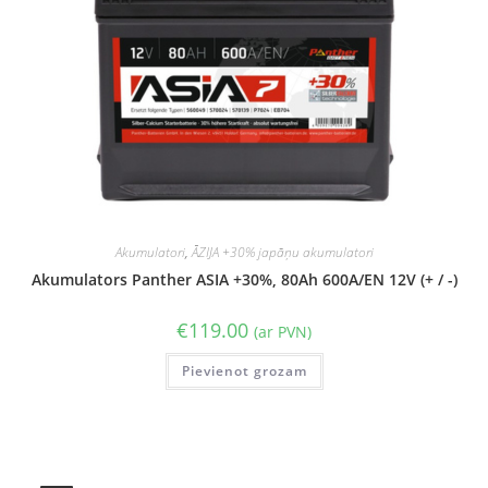
Akumulatori
,
ĀZIJA +30% japāņu akumulatori
Akumulators Panther ASIA +30%, 80Ah 600A/EN 12V (+ / -)
€
119.00
(ar PVN)
Pievienot grozam