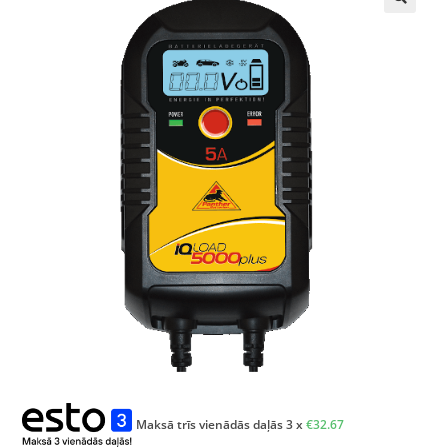
🔍
Maksā trīs vienādās daļās 3 x
€
32.67