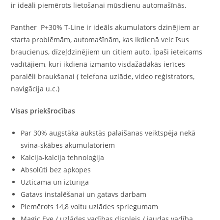
ir ideāli piemērots lietošanai mūsdienu automašīnās.
Panther P+30% T-Line ir ideāls akumulators dzinējiem ar
starta problēmām, automašīnām, kas ikdienā veic īsus
braucienus, dīzeļdzinējiem un citiem auto. Īpaši ieteicams
vadītājiem, kuri ikdienā izmanto visdažādākās ierīces
paralēli braukšanai ( telefona uzlāde, video reģistrators,
navigācija u.c.)
Visas priekšrocības
Par 30% augstāka aukstās palaišanas veiktspēja nekā
svina-skābes akumulatoriem
Kalcija-kalcija tehnoloģija
Absolūti bez apkopes
Uzticama un izturīga
Gatavs instalēšanai un gatavs darbam
Piemērots 14,8 voltu uzlādes spriegumam
Magic Eye / uzlādes vadības displejs / jaudas vadība