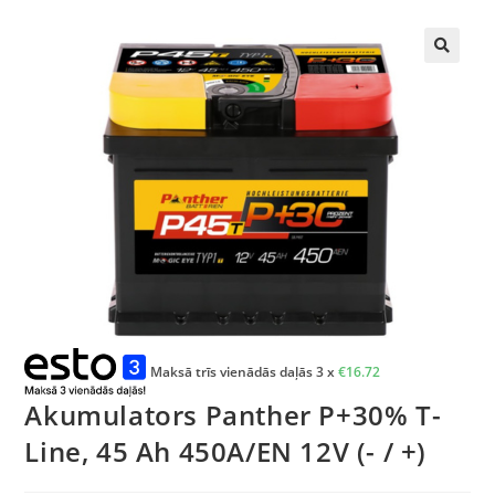
🔍
Maksā trīs vienādās daļās 3 x
€
16.72
Akumulators Panther P+30% T-
Line, 45 Ah 450A/EN 12V (- / +)