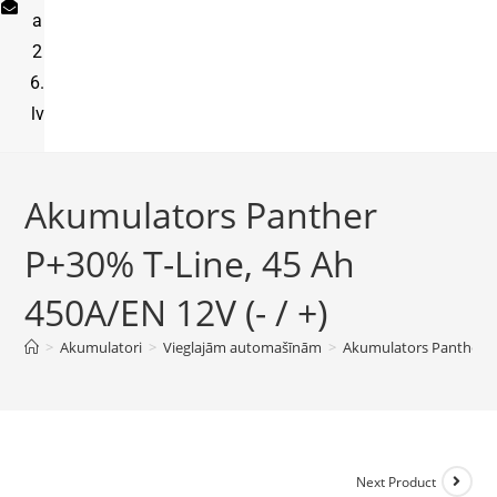
a
2
6.
lv
Akumulators Panther
P+30% T-Line, 45 Ah
450A/EN 12V (- / +)
>
Akumulatori
>
Vieglajām automašīnām
>
Akumulators Panther P+
Next Product