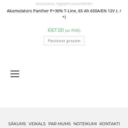
Akumulatori
,
Vieglajām automašīnām
Akumulators Panther P+30% T-Line, 65 Ah 650A/EN 12V (- /
+)
€
87.00
(ar PVN)
Pievienot grozam
SĀKUMS
VEIKALS
PAR MUMS
NOTEIKUMI
KONTAKTI