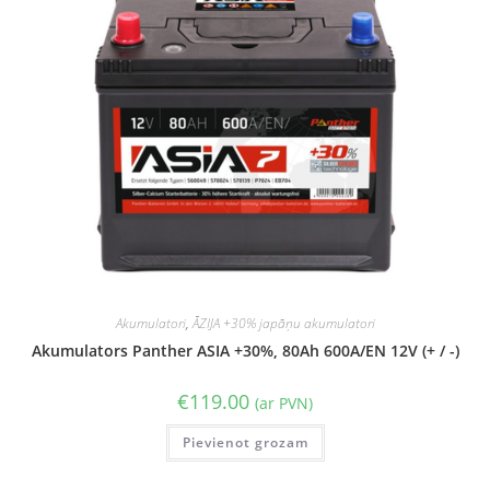
Akumulatori
,
ĀZIJA +30% japāņu akumulatori
Akumulators Panther ASIA +30%, 80Ah 600A/EN 12V (+ / -)
€
119.00
(ar PVN)
Pievienot grozam