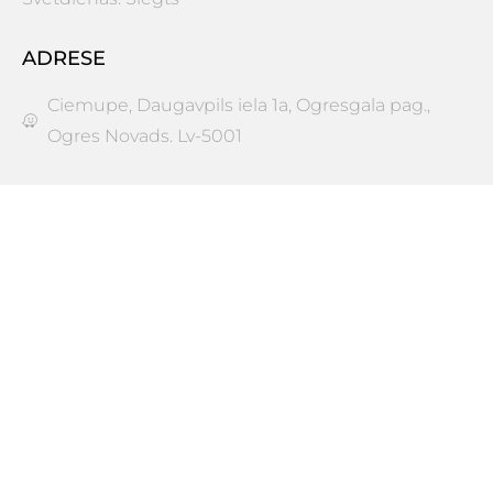
ADRESE
Ciemupe, Daugavpils iela 1a, Ogresgala pag.,
Ogres Novads. Lv-5001