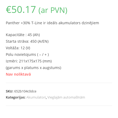
€
50.17
(ar PVN)
Panther +30% T-Line ir ideāls akumulators dzinējiem
Kapacitāte : 45 (Ah)
Starta strāva: 450 (A/EN)
Voltāža: 12 (V)
Polu novietojums ( – / + )
Izmēri: 211x175x175 (mm)
(garums x platums x augstums)
Nav noliktavā
SKU:
652b104c0dce
Kategorijas:
Akumulatori
,
Vieglajām automašīnām