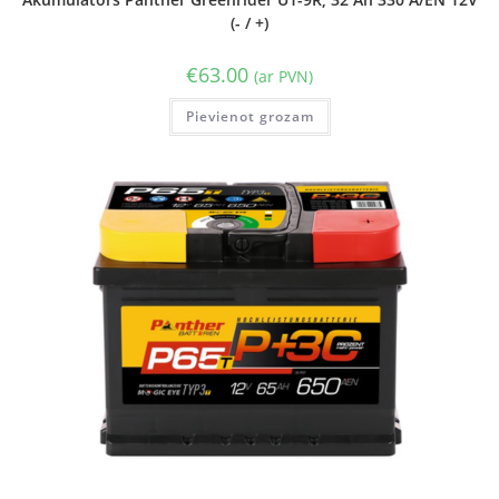
(- / +)
€
63.00
(ar PVN)
Pievienot grozam