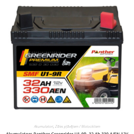
Akumulatori
,
Zāles pļāvējiem / Motocikliem
Akumulators Panther Greenrider U1-9R, 32 Ah 330 A/EN 12V