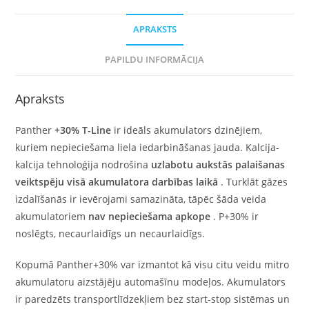
APRAKSTS
PAPILDU INFORMĀCIJA
Apraksts
Panther
+30% T-Line
ir ideāls akumulators dzinējiem,
kuriem nepieciešama liela iedarbināšanas jauda. Kalcija-
kalcija tehnoloģija nodrošina
uzlabotu aukstās palaišanas
veiktspēju visā akumulatora darbības laikā
. Turklāt gāzes
izdalīšanās ir ievērojami samazināta, tāpēc šāda veida
akumulatoriem
nav nepieciešama apkope
. P+30% ir
noslēgts, necaurlaidīgs un necaurlaidīgs.
Kopumā Panther+30% var izmantot kā visu citu veidu mitro
akumulatoru aizstājēju automašīnu modeļos. Akumulators
ir paredzēts transportlīdzekļiem bez start-stop sistēmas un