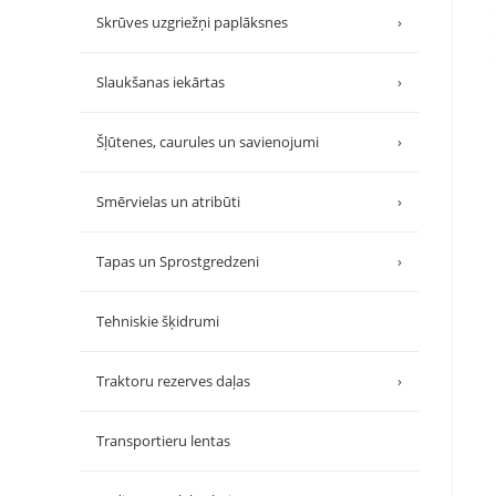
Skrūves uzgriežņi paplāksnes
›
Slaukšanas iekārtas
›
Šļūtenes, caurules un savienojumi
›
Smērvielas un atribūti
›
Tapas un Sprostgredzeni
›
Tehniskie šķidrumi
Traktoru rezerves daļas
›
Transportieru lentas