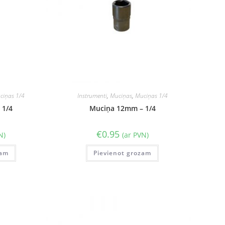
ciņas 1/4
Instrumenti
,
Muciņas
,
Muciņas 1/4
 1/4
Muciņa 12mm – 1/4
€
0.95
N)
(ar PVN)
zam
Pievienot grozam