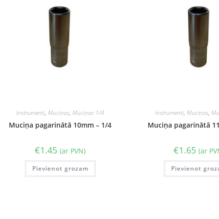
Instrumenti
,
Muciņas
,
Muciņas 1/4
Instrumenti
,
Muciņas
,
Mu
Muciņa pagarinātā 10mm – 1/4
Muciņa pagarinātā 1
€
1.45
€
1.65
(ar PVN)
(ar PV
Pievienot grozam
Pievienot gro