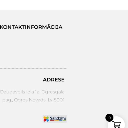
KONTAKTINFORMĀCIJA
ADRESE
augavpils iela 1a, Ogresgala
pag., Ogres Novads. Lv-5001
0