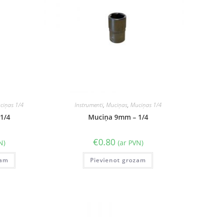
ciņas 1/4
Instrumenti
,
Muciņas
,
Muciņas 1/4
1/4
Muciņa 9mm – 1/4
€
0.80
N)
(ar PVN)
zam
Pievienot grozam