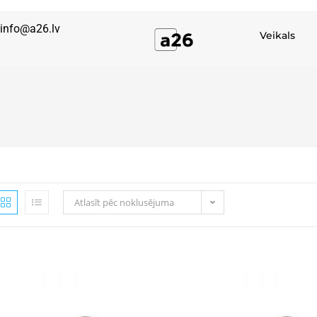
info@a26.lv
Veikals
Atlasīt pēc noklusējuma