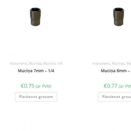
Instrumenti
,
Muciņas
,
Muciņas 1/4
Instrumenti
,
Muciņas
,
Mu
Muciņa 7mm – 1/4
Muciņa 8mm – 
€
0.75
€
0.77
(ar PVN)
(ar PV
Pievienot grozam
Pievienot gro