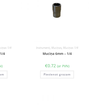
ciņas 1/4
Instrumenti
,
Muciņas
,
Muciņas 1/4
1/4
Muciņa 6mm – 1/4
€
0.72
N)
(ar PVN)
zam
Pievienot grozam