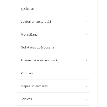
Ķīļsiksnas
›
Lukturi un atstarotāji
›
Metināšana
›
Noliktavas izpārdošana
Pneimatiskie savienojumi
›
Populārs
Riepas un kameras
›
Savilces
›