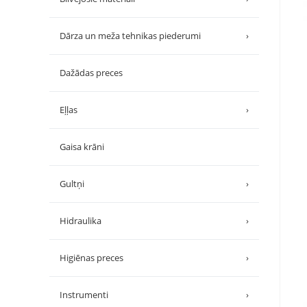
Dārza un meža tehnikas piederumi
›
Dažādas preces
Eļļas
›
Gaisa krāni
Gultņi
›
Hidraulika
›
Higiēnas preces
›
Instrumenti
›