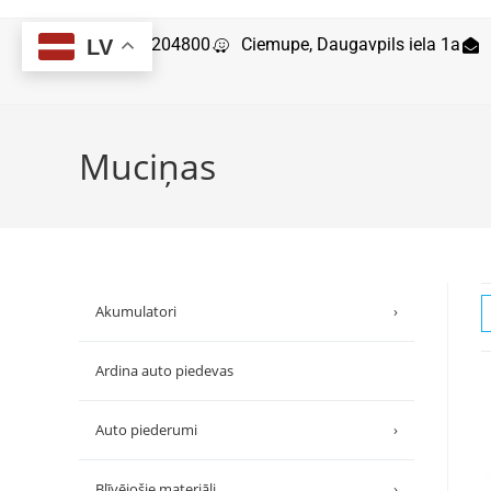
29204800
Ciemupe, Daugavpils iela 1a
LV
Muciņas
Akumulatori
›
Ardina auto piedevas
Auto piederumi
›
Blīvējošie materiāli
›