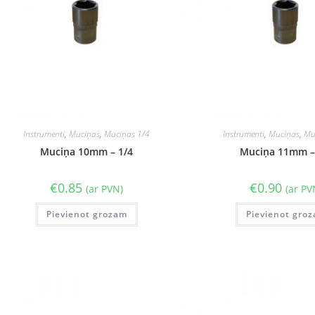
Instrumenti
,
Muciņas
,
Muciņas 1/4
Instrumenti
,
Muciņas
,
Mu
Muciņa 10mm – 1/4
Muciņa 11mm –
€
0.85
€
0.90
(ar PVN)
(ar PV
Pievienot grozam
Pievienot gro