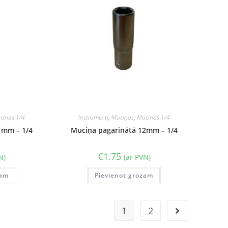
ciņas 1/4
Instrumenti
,
Muciņas
,
Muciņas 1/4
1mm – 1/4
Muciņa pagarinātā 12mm – 1/4
€
1.75
N)
(ar PVN)
zam
Pievienot grozam
1
2