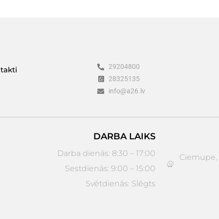
29204800
takti
28325135
info@a26.lv
DARBA LAIKS
Darba dienās: 8:30 – 17:00
Ciemupe, D
Sestdienās: 9:00 – 15:00
Svētdienās: Slēgts