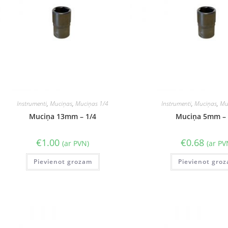
Instrumenti
,
Muciņas
,
Muciņas 1/4
Instrumenti
,
Muciņas
,
Mu
Muciņa 13mm – 1/4
Muciņa 5mm – 
€
1.00
€
0.68
(ar PVN)
(ar PV
Pievienot grozam
Pievienot gro