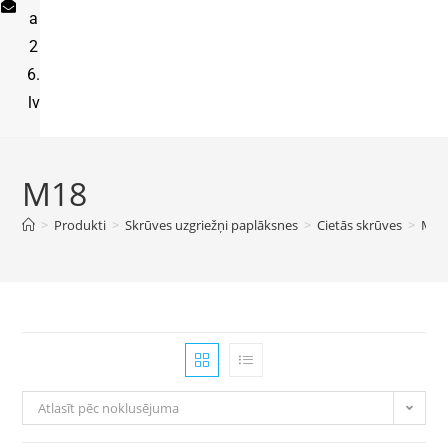
a
2
6.
lv
M18
>
Produkti
>
Skrūves uzgriežņi paplāksnes
>
Cietās skrūves
>
M18
Atlasīt pēc noklusējuma