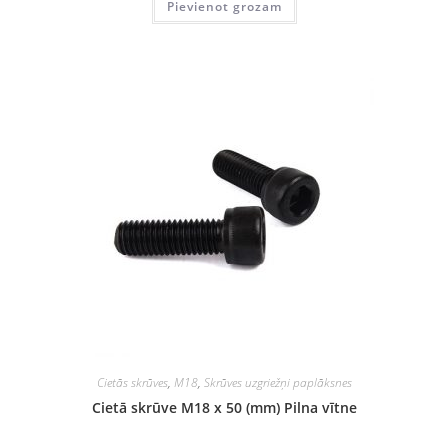
Pievienot grozam
Cietās skrūves
,
M18
,
Skrūves uzgriežņi paplāksnes
Cietā skrūve M18 x 50 (mm) Pilna vītne