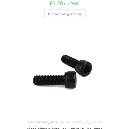
€
3.20
(ar PVN)
Pievienot grozam
Cietās skrūves
,
M18
,
Skrūves uzgriežņi paplāksnes