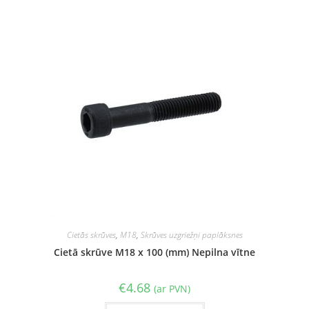
Cietās skrūves
,
M18
,
Skrūves uzgriežņi paplāksnes
Cietā skrūve M18 x 100 (mm) Nepilna vītne
€
4.68
(ar PVN)