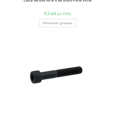
Cietā skrūve M18 x 60 (mm) Pilna vītne
€
3.64
(ar PVN)
Pievienot grozam