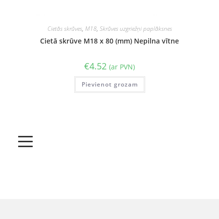
Cietās skrūves
,
M18
,
Skrūves uzgriežņi paplāksnes
Cietā skrūve M18 x 80 (mm) Nepilna vītne
€
4.52
(ar PVN)
Pievienot grozam