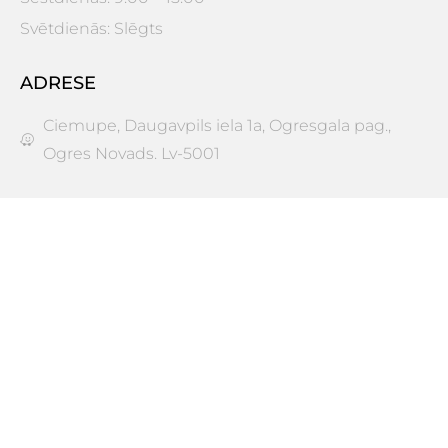
Svētdienās: Slēgts
ADRESE
Ciemupe, Daugavpils iela 1a, Ogresgala pag.,
Ogres Novads. Lv-5001