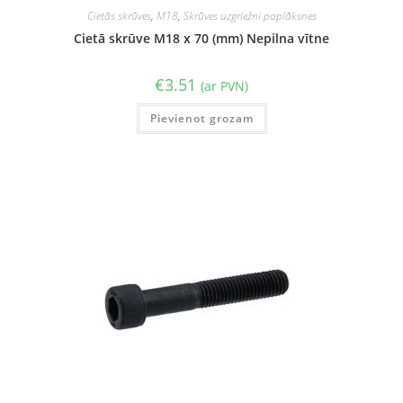
Cietās skrūves
,
M18
,
Skrūves uzgriežņi paplāksnes
Cietā skrūve M18 x 70 (mm) Nepilna vītne
€
3.51
(ar PVN)
Pievienot grozam