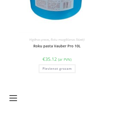
Higiēnas preces
,
Roku mazgāšanas līdzekļi
Roku pasta Vauber Pro 10L
€
35.12
(ar PVN)
Pievienot grozam