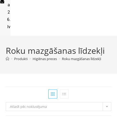
a
2
6.
lv
Roku mazgāšanas līdzekļi
>
Produkti
>
Higiēnas preces
>
Roku mazgāšanas līdzekļi
Atlasīt pēc noklusējuma