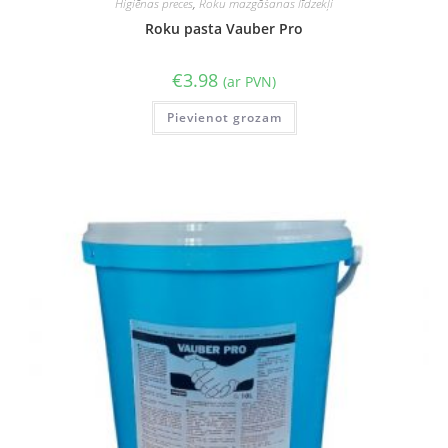
Higiēnas preces
,
Roku mazgāšanas līdzekļi
Roku pasta Vauber Pro
€
3.98
(ar PVN)
Pievienot grozam