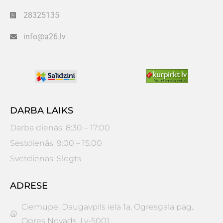
28325135
info@a26.lv
DARBA LAIKS
Darba dienās: 8:30 – 17:00
Sestdienās: 9:00 – 15:00
Svētdienās: Slēgts
ADRESE
Ciemupe, Daugavpils iela 1a, Ogresgala pag.,
Ogres Novads. Lv-5001