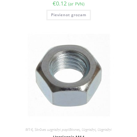
€
0.12
(ar PVN)
Pievienot grozam
M14
,
Skrūves uzgriežņi paplāksnes
,
Uzgriežņi
,
Uzgriežņi