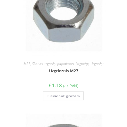
M27
,
Skrūves uzgriežņi paplāksnes
,
Uzgriežņi
,
Uzgriežņi
Uzgrieznis M27
€
1.18
(ar PVN)
Pievienot grozam