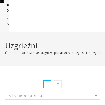
a
2
6.
lv
Uzgriežņi
>
Produkti
>
Skrūves uzgriežņi paplāksnes
>
Uzgriežņi
>
Uzgriežņi
Atlasīt pēc noklusējuma