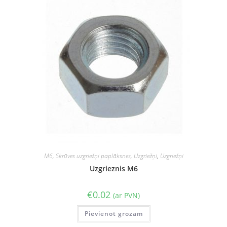
M6
,
Skrūves uzgriežņi paplāksnes
,
Uzgriežņi
,
Uzgriežņi
Uzgrieznis M6
€
0.02
(ar PVN)
Pievienot grozam