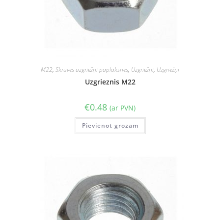
M22
,
Skrūves uzgriežņi paplāksnes
,
Uzgriežņi
,
Uzgriežņi
Uzgrieznis M22
€
0.48
(ar PVN)
Pievienot grozam