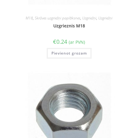
M18
,
Skrūves uzgriežņi paplāksnes
,
Uzgriežņi
,
Uzgriežņi
Uzgrieznis M18
€
0.24
(ar PVN)
Pievienot grozam