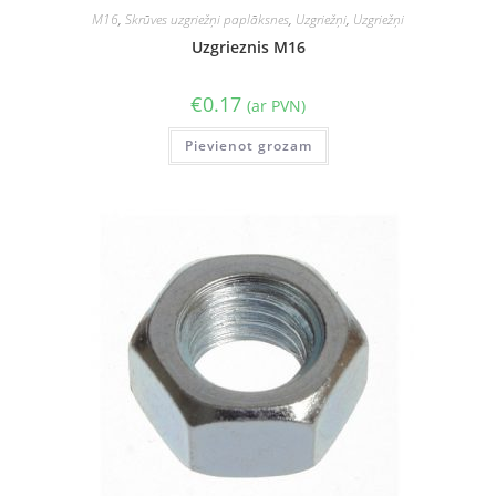
M16
,
Skrūves uzgriežņi paplāksnes
,
Uzgriežņi
,
Uzgriežņi
Uzgrieznis M16
€
0.17
(ar PVN)
Pievienot grozam