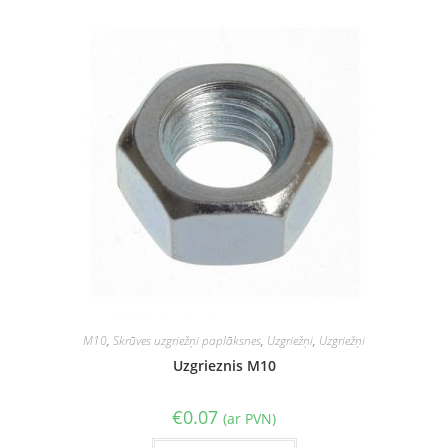
M10
,
Skrūves uzgriežņi paplāksnes
,
Uzgriežņi
,
Uzgriežņi
Uzgrieznis M10
€
0.07
(ar PVN)