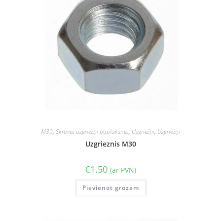
M30
,
Skrūves uzgriežņi paplāksnes
,
Uzgriežņi
,
Uzgriežņi
Uzgrieznis M30
€
1.50
(ar PVN)
Pievienot grozam