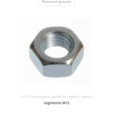
Pievienot grozam
M12
,
Skrūves uzgriežņi paplāksnes
,
Uzgriežņi
,
Uzgriežņi
Uzgrieznis M12