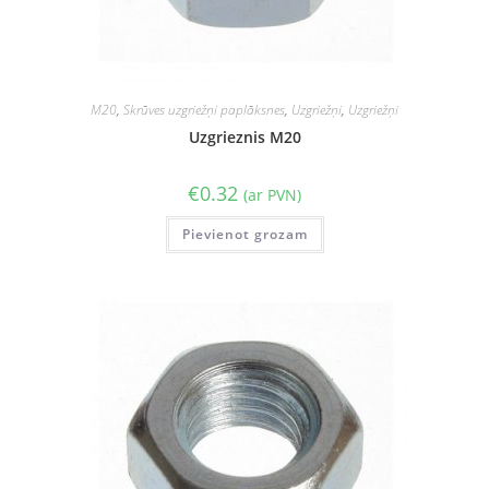
M20
,
Skrūves uzgriežņi paplāksnes
,
Uzgriežņi
,
Uzgriežņi
Uzgrieznis M20
€
0.32
(ar PVN)
Pievienot grozam