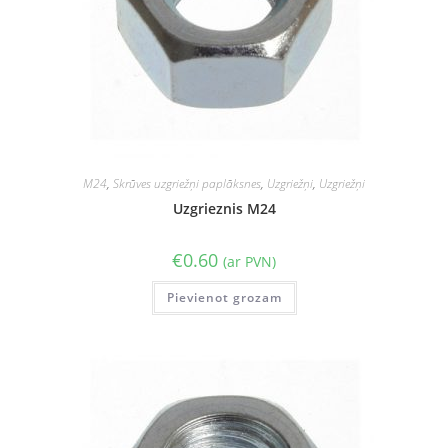
M24
,
Skrūves uzgriežņi paplāksnes
,
Uzgriežņi
,
Uzgriežņi
Uzgrieznis M24
€
0.60
(ar PVN)
Pievienot grozam