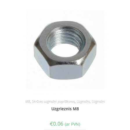
M8
,
Skrūves uzgriežņi paplāksnes
,
Uzgriežņi
,
Uzgriežņi
Uzgrieznis M8
€
0.06
(ar PVN)