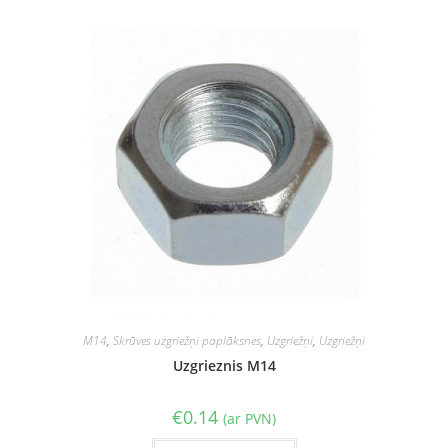
M14
,
Skrūves uzgriežņi paplāksnes
,
Uzgriežņi
,
Uzgriežņi
Uzgrieznis M14
€
0.14
(ar PVN)