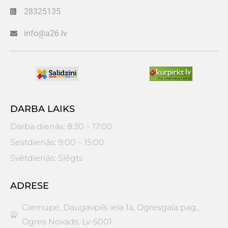
28325135
info@a26.lv
DARBA LAIKS
Darba dienās: 8:30 – 17:00
Sestdienās: 9:00 – 15:00
Svētdienās: Slēgts
ADRESE
Ciemupe, Daugavpils iela 1a, Ogresgala pag.,
Ogres Novads. Lv-5001