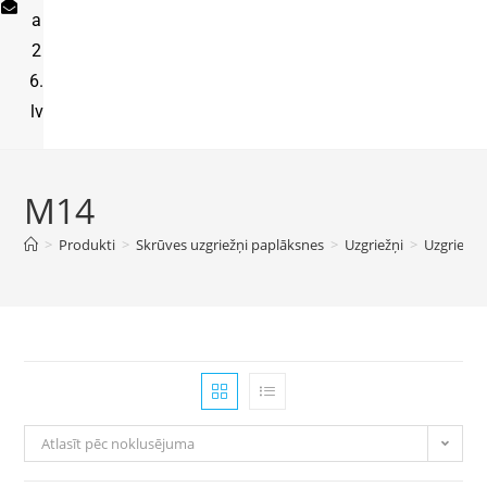
a
2
6.
lv
M14
>
Produkti
>
Skrūves uzgriežņi paplāksnes
>
Uzgriežņi
>
Uzgriežņi
Atlasīt pēc noklusējuma