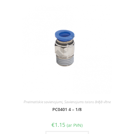
Pneimatiskie savienojumi
,
Savienojums taisns ārējā vītne
PC0401 4 – 1/8
€
1.15
(ar PVN)