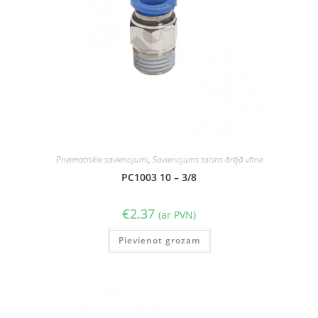
Pneimatiskie savienojumi
,
Savienojums taisns ārējā vītne
PC1003 10 – 3/8
€
2.37
(ar PVN)
Pievienot grozam