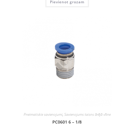
Pievienot grozam
Pneimatiskie savienojumi
,
Savienojums taisns ārējā vītne
PC0601 6 – 1/8