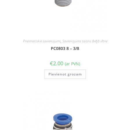
Pneimatiskie savienojumi
,
Savienojums taisns ārējā vītne
PC0803 8 – 3/8
€
2.00
(ar PVN)
Pievienot grozam