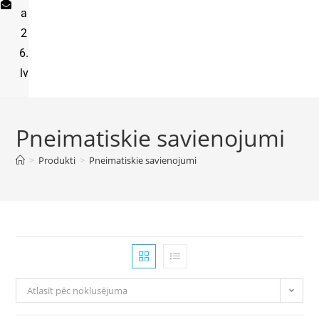
a
2
6.
lv
Pneimatiskie savienojumi
>
Produkti
>
Pneimatiskie savienojumi
Atlasīt pēc noklusējuma