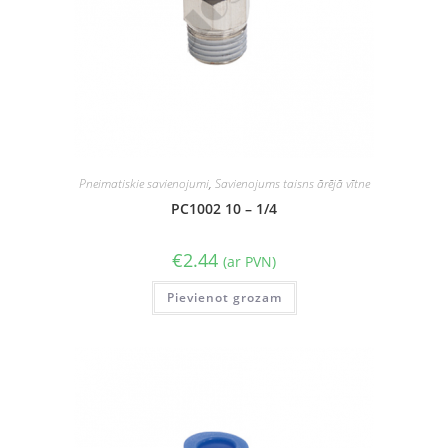
Pneimatiskie savienojumi
,
Savienojums taisns ārējā vītne
PC1002 10 – 1/4
€
2.44
(ar PVN)
Pievienot grozam