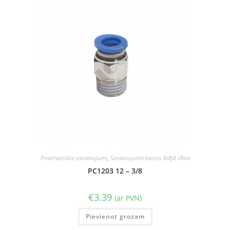
Pneimatiskie savienojumi
,
Savienojums taisns ārējā vītne
PC1203 12 – 3/8
€
3.39
(ar PVN)
Pievienot grozam