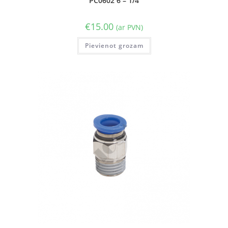
PC0602 6 – 1/4
€
15.00
(ar PVN)
Pievienot grozam