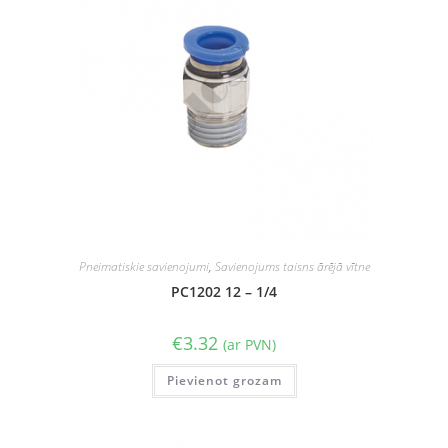
Pneimatiskie savienojumi
,
Savienojums taisns ārējā vītne
PC1202 12 – 1/4
€
3.32
(ar PVN)
Pievienot grozam