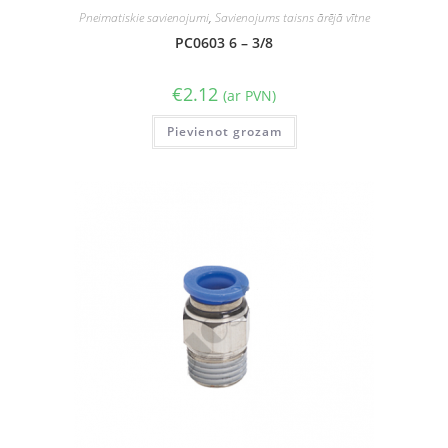
Pneimatiskie savienojumi
,
Savienojums taisns ārējā vītne
PC0603 6 – 3/8
€
2.12
(ar PVN)
Pievienot grozam