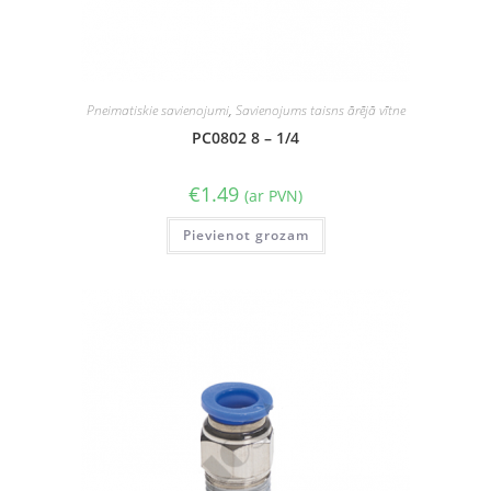
Pneimatiskie savienojumi
,
Savienojums taisns ārējā vītne
PC0802 8 – 1/4
€
1.49
(ar PVN)
Pievienot grozam