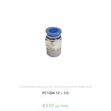
Pneimatiskie savienojumi
,
Savienojums taisns ārējā vītne
PC1204 12 – 1/2
€
3.07
(ar PVN)