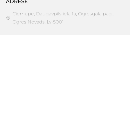
ADRESE
Ciemupe, Daugavpils iela 1a, Ogresgala pag.,
Ogres Novads. Lv-5001