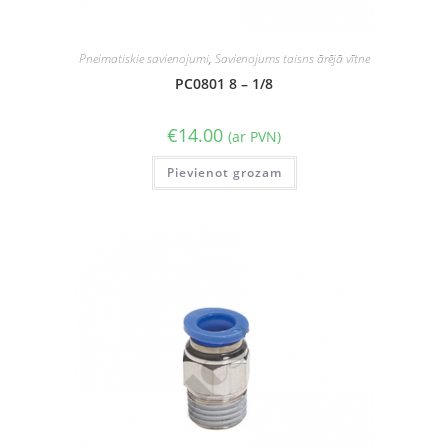
Pneimatiskie savienojumi
,
Savienojums taisns ārējā vītne
PC0801 8 – 1/8
€
14.00
(ar PVN)
Pievienot grozam