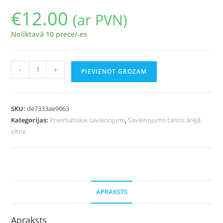
€
12.00
(ar PVN)
Noliktavā 10 prece/-es
-
+
PIEVIENOT GROZAM
SKU:
de7333ae9063
Kategorijas:
Pneimatiskie savienojumi
,
Savienojums taisns ārējā
vītne
APRAKSTS
Apraksts