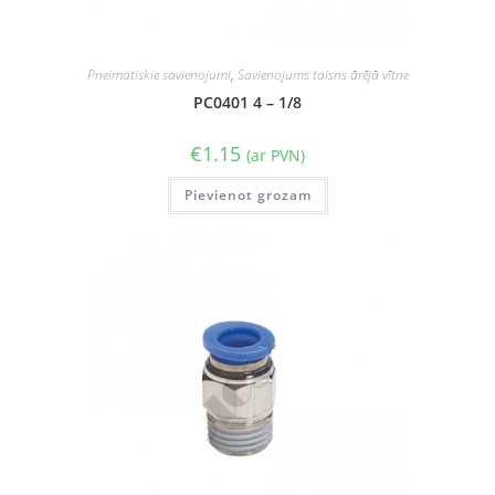
Pneimatiskie savienojumi
,
Savienojums taisns ārējā vītne
PC0401 4 – 1/8
€
1.15
(ar PVN)
Pievienot grozam