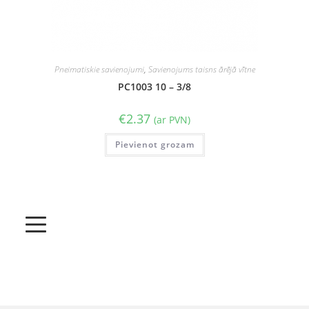
Pneimatiskie savienojumi
,
Savienojums taisns ārējā vītne
PC1003 10 – 3/8
€
2.37
(ar PVN)
Pievienot grozam