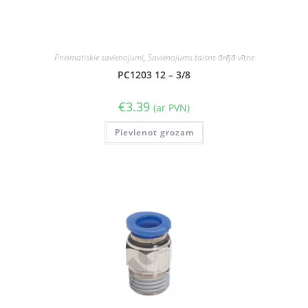
Pneimatiskie savienojumi
,
Savienojums taisns ārējā vītne
PC1203 12 – 3/8
€
3.39
(ar PVN)
Pievienot grozam