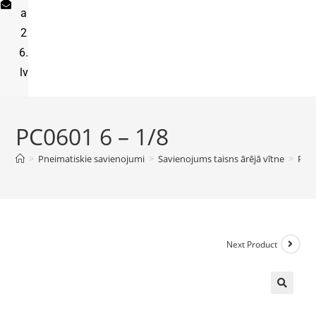
a
2
6.
lv
PC0601 6 – 1/8
>
Pneimatiskie savienojumi
>
Savienojums taisns ārējā vītne
>
PC06
Next Product
🔍