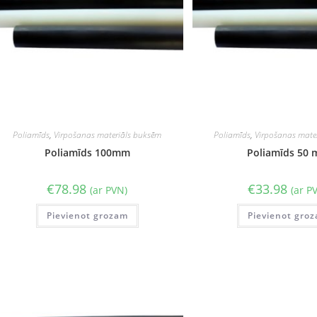
Poliamīds
,
Virpošanas materiāls buksēm
Poliamīds
,
Virpošanas mate
Poliamīds 100mm
Poliamīds 50
€
78.98
€
33.98
(ar PVN)
(ar P
Pievienot grozam
Pievienot gro