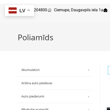
29204800
Ciemupe, Daugavpils iela 1a
LV
Poliamīds
Akumulatori
›
Ardina auto piedevas
Auto piederumi
›
Blīvējošie materiāli
›