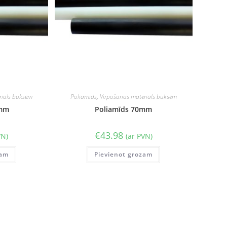
riāls buksēm
Poliamīds
,
Virpošanas materiāls buksēm
 mm
Poliamīds 70mm
€
43.98
VN)
(ar PVN)
zam
Pievienot grozam