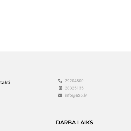
29204800
takti
28325135
info@a26.lv
DARBA LAIKS