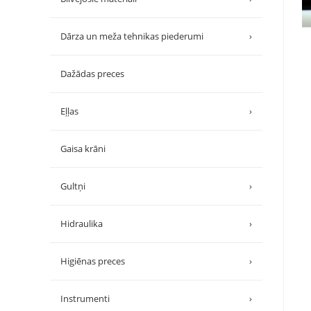
Dārza un meža tehnikas piederumi
›
Dažādas preces
Eļļas
›
Gaisa krāni
Gultņi
›
Hidraulika
›
Higiēnas preces
›
Instrumenti
›