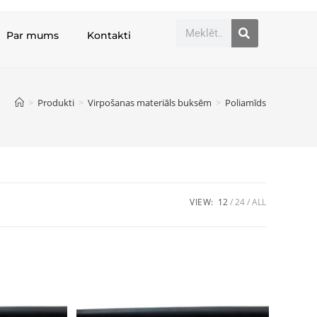
Par mums
Kontakti
>
Produkti
>
Virpošanas materiāls buksēm
>
Poliamīds
VIEW:
12
24
ALL