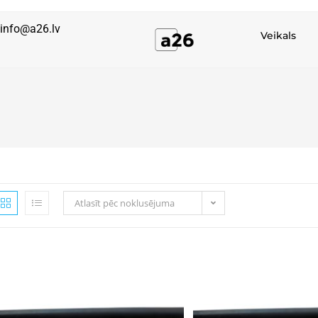
info@a26.lv
Veikals
Atlasīt pēc noklusējuma