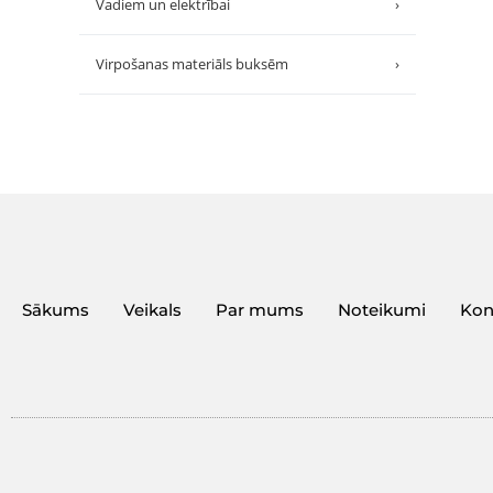
Vadiem un elektrībai
›
Virpošanas materiāls buksēm
›
Sākums
Veikals
Par mums
Noteikumi
Kon