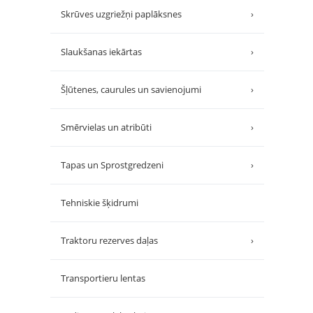
Skrūves uzgriežņi paplāksnes
›
Slaukšanas iekārtas
›
Šļūtenes, caurules un savienojumi
›
Smērvielas un atribūti
›
Tapas un Sprostgredzeni
›
Tehniskie šķidrumi
Traktoru rezerves daļas
›
Transportieru lentas