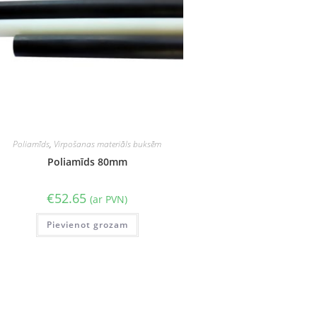
Poliamīds
,
Virpošanas materiāls buksēm
Poliamīds 80mm
€
52.65
(ar PVN)
Pievienot grozam