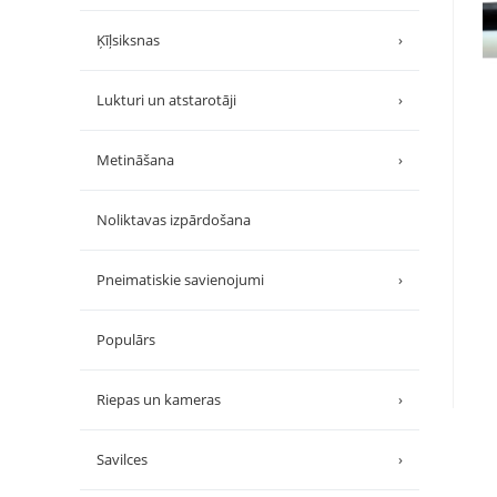
Ķīļsiksnas
›
Lukturi un atstarotāji
›
Metināšana
›
Noliktavas izpārdošana
Pneimatiskie savienojumi
›
Populārs
Riepas un kameras
›
Savilces
›