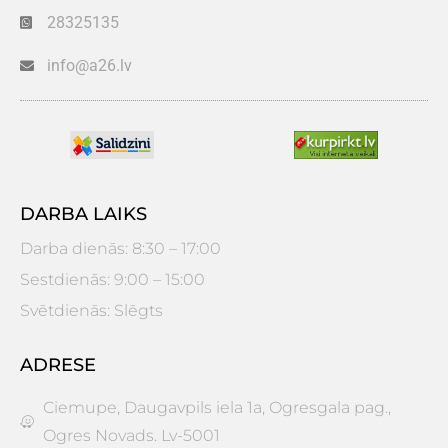
28325135
info@a26.lv
DARBA LAIKS
Darba dienās: 8:30 – 17:00
Sestdienās: 9:00 – 15:00
Svētdienās: Slēgts
ADRESE
Ciemupe, Daugavpils iela 1a, Ogresgala pag.,
Ogres Novads. Lv-5001