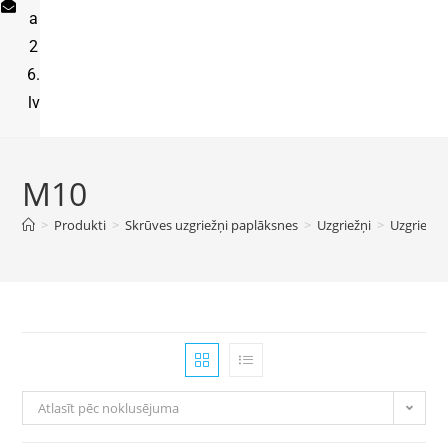
a
2
6.
lv
M10
>
Produkti
>
Skrūves uzgriežņi paplāksnes
>
Uzgriežņi
>
Uzgriežņi
Atlasīt pēc noklusējuma