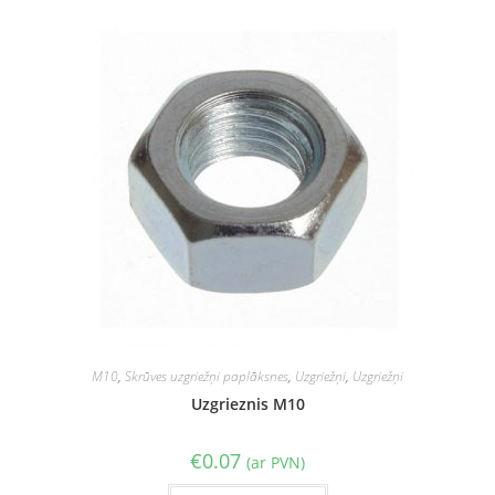
M10
,
Skrūves uzgriežņi paplāksnes
,
Uzgriežņi
,
Uzgriežņi
Uzgrieznis M10
€
0.07
(ar PVN)