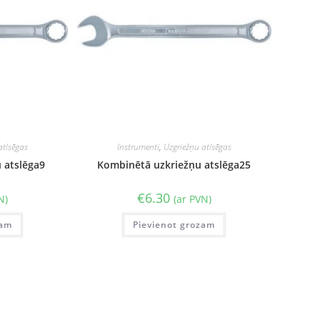
atlsēgas
Instrumenti
,
Uzgriežņu atlsēgas
 atslēga9
Kombinētā uzkriežņu atslēga25
€
6.30
N)
(ar PVN)
zam
Pievienot grozam