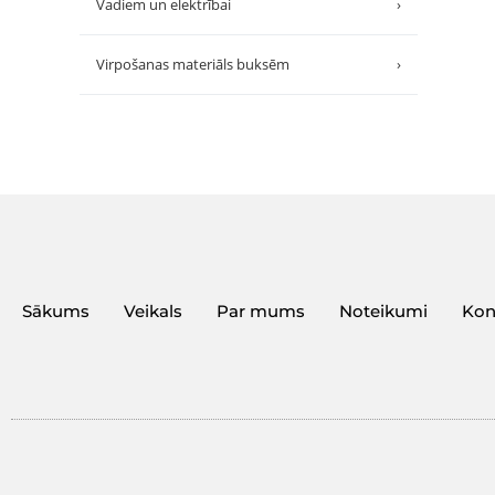
Vadiem un elektrībai
›
Virpošanas materiāls buksēm
›
Sākums
Veikals
Par mums
Noteikumi
Kon