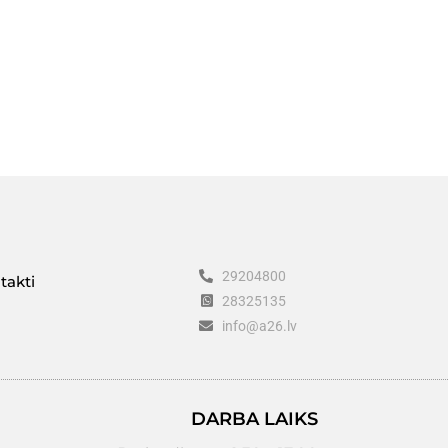
29204800
takti
28325135
info@a26.lv
DARBA LAIKS