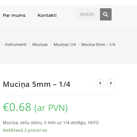
Par mums
Kontakti
>
Instrumenti
>
Muciņas
>
Muciņas 1/4
>
Muciņa 5mm – 1/4
Muciņa 5mm – 1/4
€
0.68
(ar PVN)
Muciņa, sešu stūru, 5 mm uz 1/4 atslēgu, YATO
Noliktavā 2 prece/-es