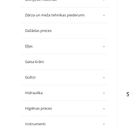
Dārza un meža tehnikas piederumi
›
Dažādas preces
Eļļas
›
Gaisa krāni
Gultņi
›
Hidraulika
›
Higiēnas preces
›
Instrumenti
›