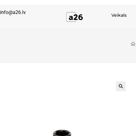
info@a26.lv
Veikals
🔍