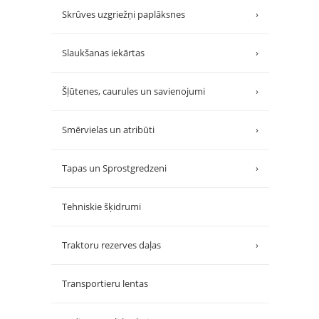
Skrūves uzgriežņi paplāksnes
›
Slaukšanas iekārtas
›
Šļūtenes, caurules un savienojumi
›
Smērvielas un atribūti
›
Tapas un Sprostgredzeni
›
Tehniskie šķidrumi
Traktoru rezerves daļas
›
Transportieru lentas