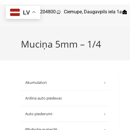
29204800
Ciemupe, Daugavpils iela 1a
LV
Muciņa 5mm – 1/4
Akumulatori
›
Ardina auto piedevas
Auto piederumi
›
Blīvējošie materiāli
›