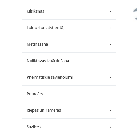
Ķīļsiksnas
›
Lukturi un atstarotāji
›
Metināšana
›
Noliktavas izpārdošana
Pneimatiskie savienojumi
›
Populārs
Riepas un kameras
›
Savilces
›