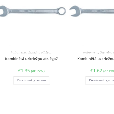
Instrumenti
,
Uzgriežņu atlsēgas
Instrumenti
,
Uzgriežņu 
Kombinētā uzkriežņu atslēga7
Kombinētā uzkriežņu
€
1.35
€
1.62
(ar PVN)
(ar PV
Pievienot grozam
Pievienot gro