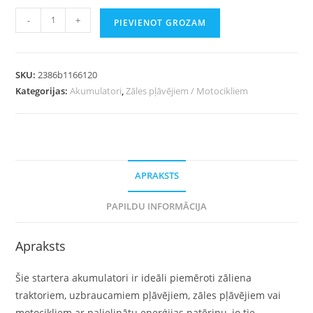
-
+
PIEVIENOT GROZAM
SKU:
2386b1166120
Kategorijas:
Akumulatori
,
Zāles pļāvējiem / Motocikliem
APRAKSTS
PAPILDU INFORMĀCIJA
Apraksts
Šie startera akumulatori ir ideāli piemēroti zāliena
traktoriem, uzbraucamiem pļāvējiem, zāles pļāvējiem vai
motocikliem ar palielinātu enerģijas patēriņu, jo tie