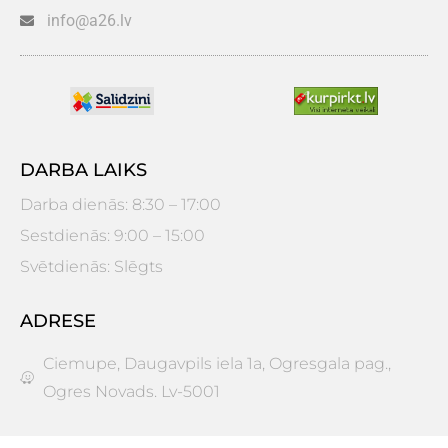
info@a26.lv
DARBA LAIKS
Darba dienās: 8:30 – 17:00
Sestdienās: 9:00 – 15:00
Svētdienās: Slēgts
ADRESE
Ciemupe, Daugavpils iela 1a, Ogresgala pag.,
Ogres Novads. Lv-5001