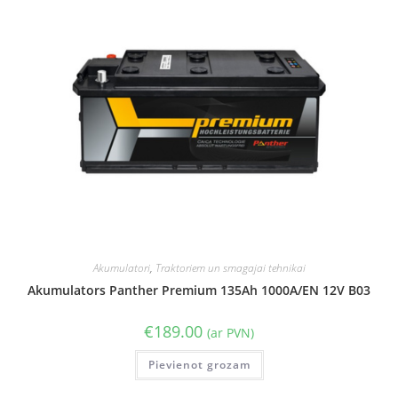
Akumulatori
,
Traktoriem un smagajai tehnikai
Akumulators Panther Premium 135Ah 1000A/EN 12V B03
€
189.00
(ar PVN)
Pievienot grozam