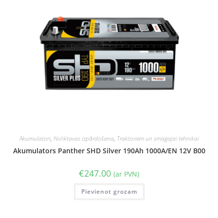
Akumulatori
,
Noliktavas izpārdošana
,
Traktoriem un smagajai tehnikai
Akumulators Panther SHD Silver 190Ah 1000A/EN 12V B00
€
247.00
(ar PVN)
Pievienot grozam