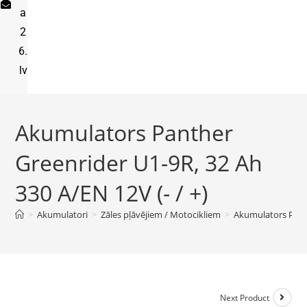
a
2
6.
lv
Akumulators Panther
Greenrider U1-9R, 32 Ah
330 A/EN 12V (- / +)
>
Akumulatori
>
Zāles pļāvējiem / Motocikliem
>
Akumulators Panth
Next Product