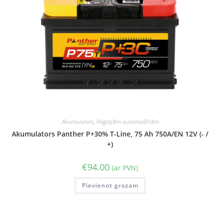
Akumulatori
,
Vieglajām automašīnām
Akumulators Panther P+30% T-Line, 75 Ah 750A/EN 12V (- /
+)
€
94.00
(ar PVN)
Pievienot grozam