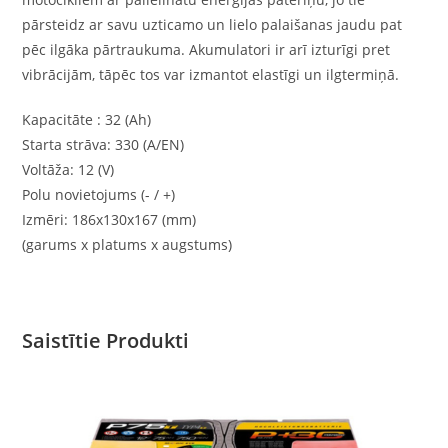
pārsteidz ar savu uzticamo un lielo palaišanas jaudu pat
pēc ilgāka pārtraukuma. Akumulatori ir arī izturīgi pret
vibrācijām, tāpēc tos var izmantot elastīgi un ilgtermiņā.
Kapacitāte : 32 (Ah)
Starta strāva: 330 (A/EN)
Voltāža: 12 (V)
Polu novietojums (- / +)
Izmēri: 186x130x167 (mm)
(garums x platums x augstums)
Saistītie Produkti