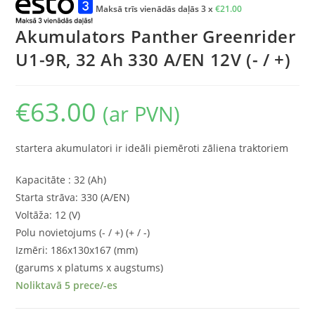
Maksā trīs vienādās daļās 3 x
€
21.00
Akumulators Panther Greenrider
U1-9R, 32 Ah 330 A/EN 12V (- / +)
€
63.00
(ar PVN)
startera akumulatori ir ideāli piemēroti zāliena traktoriem
Kapacitāte : 32 (Ah)
Starta strāva: 330 (A/EN)
Voltāža: 12 (V)
Polu novietojums (- / +) (+ / -)
Izmēri: 186x130x167 (mm)
(garums x platums x augstums)
Noliktavā 5 prece/-es