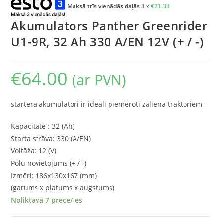
Maksā trīs vienādās daļās 3 x
€
21.33
Akumulators Panther Greenrider
U1-9R, 32 Ah 330 A/EN 12V (+ / -)
€
64.00
(ar PVN)
startera akumulatori ir ideāli piemēroti zāliena traktoriem
Kapacitāte : 32 (Ah)
Starta strāva: 330 (A/EN)
Voltāža: 12 (V)
Polu novietojums (+ / -)
Izmēri: 186x130x167 (mm)
(garums x platums x augstums)
Noliktavā 7 prece/-es