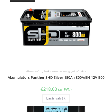
Akumulatori
,
Traktoriem un smagajai tehnikai
Akumulators Panther SHD Silver 150Ah 800A/EN 12V B00
€
218.00
(ar PVN)
Lasīt vairāk