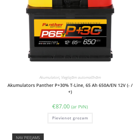
Akumulatori
,
Vieglajām automašīnām
Akumulators Panther P+30% T-Line, 65 Ah 650A/EN 12V (- /
+)
€
87.00
(ar PVN)
Pievienot grozam
NAV PIEEJAMS