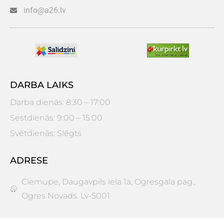
info@a26.lv
DARBA LAIKS
Darba dienās: 8:30 – 17:00
Sestdienās: 9:00 – 15:00
Svētdienās: Slēgts
ADRESE
Ciemupe, Daugavpils iela 1a, Ogresgala pag.,
Ogres Novads. Lv-5001