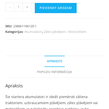
-
+
PIEVIENOT GROZAM
SKU:
2386b1166120-1
Kategorijas:
Akumulatori
,
Zāles pļāvējiem / Motocikliem
APRAKSTS
PAPILDU INFORMĀCIJA
Apraksts
Šie startera akumulatori ir ideāli piemēroti zāliena
traktoriem, uzbraucamiem pļāvējiem, zāles pļāvējiem vai
motocikliem ar palielinātu enerģijas patēriņu, jo tie