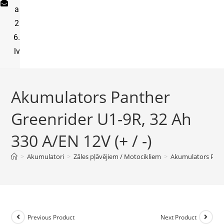
a
2
6.
lv
Akumulators Panther
Greenrider U1-9R, 32 Ah
330 A/EN 12V (+ / -)
>
Akumulatori
>
Zāles pļāvējiem / Motocikliem
>
Akumulators Panth
Previous Product
Next Product