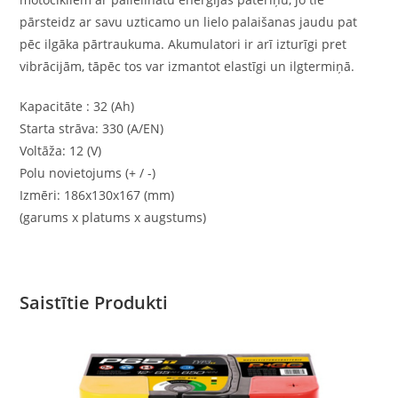
pārsteidz ar savu uzticamo un lielo palaišanas jaudu pat
pēc ilgāka pārtraukuma. Akumulatori ir arī izturīgi pret
vibrācijām, tāpēc tos var izmantot elastīgi un ilgtermiņā.
Kapacitāte : 32 (Ah)
Starta strāva: 330 (A/EN)
Voltāža: 12 (V)
Polu novietojums (+ / -)
Izmēri: 186x130x167 (mm)
(garums x platums x augstums)
Saistītie Produkti