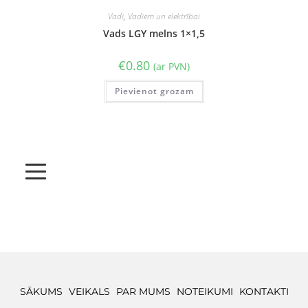
Vadi
,
Vadiem un elektrībai
Vads LGY melns 1×1,5
€
0.80
(ar PVN)
Pievienot grozam
SĀKUMS
VEIKALS
PAR MUMS
NOTEIKUMI
KONTAKTI