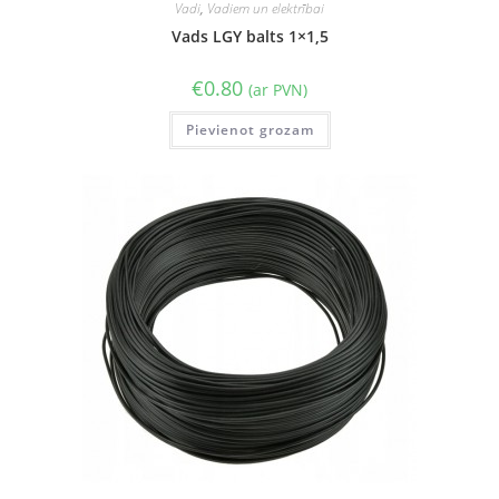
Vadi
,
Vadiem un elektrībai
Vads LGY balts 1×1,5
€
0.80
(ar PVN)
Pievienot grozam