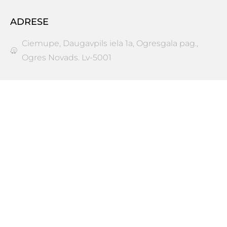
ADRESE
Ciemupe, Daugavpils iela 1a, Ogresgala pag.,
Ogres Novads. Lv-5001