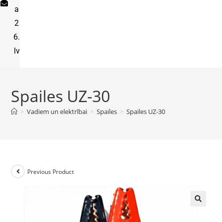
a
2
6.
lv
Spailes UZ-30
>
Vadiem un elektrībai
>
Spailes
>
Spailes UZ-30
Previous Product
🔍