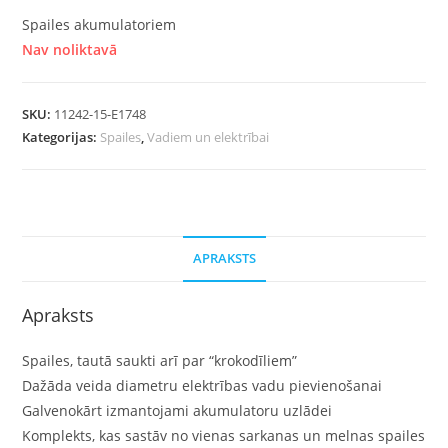
Spailes akumulatoriem
Nav noliktavā
SKU:
11242-15-E1748
Kategorijas:
Spailes
,
Vadiem un elektrībai
APRAKSTS
Apraksts
Spailes, tautā saukti arī par “krokodīliem”
Dažāda veida diametru elektrības vadu pievienošanai
Galvenokārt izmantojami akumulatoru uzlādei
Komplekts, kas sastāv no vienas sarkanas un melnas spailes