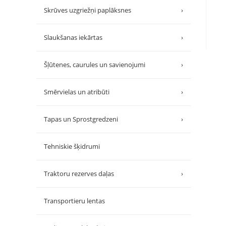
Skrūves uzgriežņi paplāksnes
›
Slaukšanas iekārtas
›
Šļūtenes, caurules un savienojumi
›
Smērvielas un atribūti
›
Tapas un Sprostgredzeni
›
Tehniskie šķidrumi
Traktoru rezerves daļas
›
Transportieru lentas