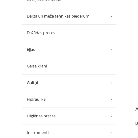
Dārza un meža tehnikas piederumi
›
Dažādas preces
Eļļas
›
Gaisa krāni
Gultņi
›
Hidraulika
›
A
Higiēnas preces
›
B
Instrumenti
›