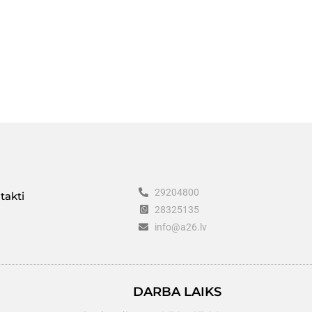
29204800
takti
28325135
info@a26.lv
DARBA LAIKS