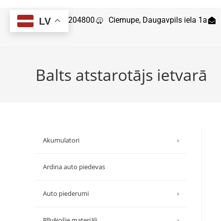
29204800
Ciemupe, Daugavpils iela 1a
LV
Balts atstarotājs ietvarā
Akumulatori
›
Ardina auto piedevas
Auto piederumi
›
Blīvējošie materiāli
›