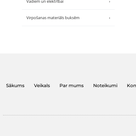
Vadiem un elektrībai
›
Virpošanas materiāls buksēm
›
Sākums
Veikals
Par mums
Noteikumi
Kon