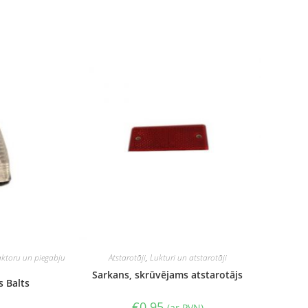
aktoru un piegabju
Atstarotāji
,
Lukturi un atstarotāji
Sarkans, skrūvējams atstarotājs
s Balts
€
0.95
(ar PVN)