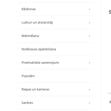
Ķīļsiksnas
›
Lukturi un atstarotāji
›
Metināšana
›
Noliktavas izpārdošana
Pneimatiskie savienojumi
›
Populārs
Riepas un kameras
›
Lu
Savilces
›