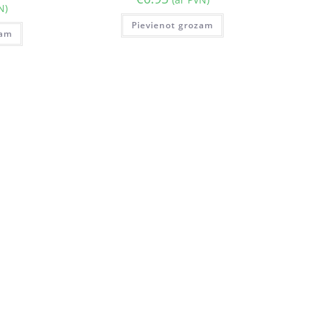
N)
Pievienot grozam
zam