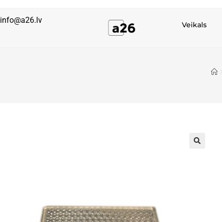
info@a26.lv
Veikals
🔍