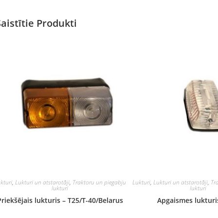
Saistītie Produkti
kturi
,
Lukturi un atstarotāji
,
Traktoru un piegabju
Lukturi
,
Lukturi un atstarotāji
,
Tr
lukturi
lukturi
Priekšējais lukturis – T25/T-40/Belarus
Apgaismes lukturi