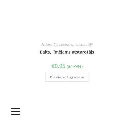
Atstarotāji
,
Lukturi un atstarotāji
Balts, līmējams atstarotājs
€
0.95
(ar PVN)
Pievienot grozam