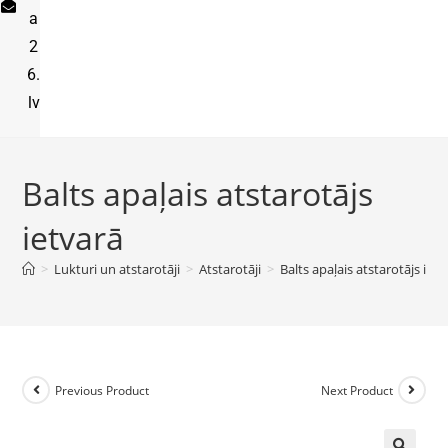
a
2
6.
lv
Balts apaļais atstarotājs
ietvarā
>
Lukturi un atstarotāji
>
Atstarotāji
>
Balts apaļais atstarotājs ietv
Previous Product
Next Product