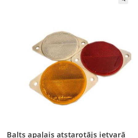
🔍
Balts apaļais atstarotājs ietvarā