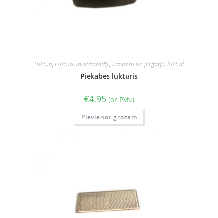
Lukturi
,
Lukturi un atstarotāji
,
Traktoru un piegabju lukturi
Piekabes lukturis
€
4.95
(ar PVN)
Pievienot grozam