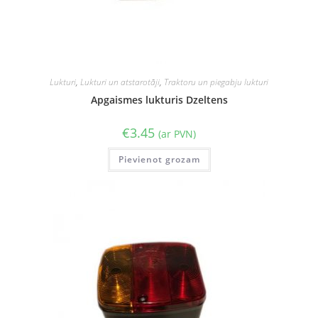
Lukturi
,
Lukturi un atstarotāji
,
Traktoru un piegabju lukturi
Apgaismes lukturis Dzeltens
€
3.45
(ar PVN)
Pievienot grozam