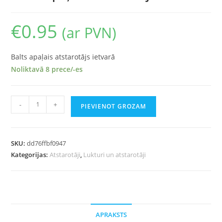
€
0.95
(ar PVN)
Balts apaļais atstarotājs ietvarā
Noliktavā 8 prece/-es
-
+
PIEVIENOT GROZAM
SKU:
dd76ffbf0947
Kategorijas:
Atstarotāji
,
Lukturi un atstarotāji
APRAKSTS