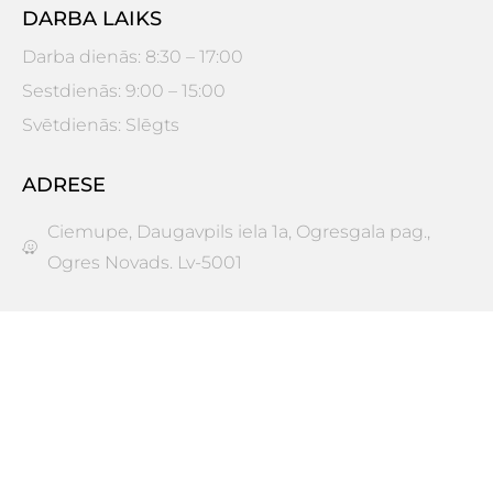
DARBA LAIKS
Darba dienās: 8:30 – 17:00
Sestdienās: 9:00 – 15:00
Svētdienās: Slēgts
ADRESE
Ciemupe, Daugavpils iela 1a, Ogresgala pag.,
Ogres Novads. Lv-5001