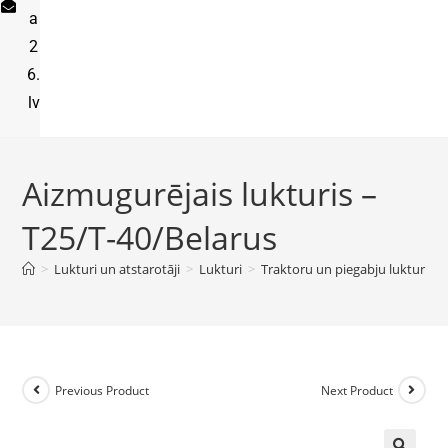
a
2
6.
lv
Aizmugurējais lukturis –
T25/T-40/Belarus
>
Lukturi un atstarotāji
>
Lukturi
>
Traktoru un piegabju lukturi
>
Previous Product
Next Product