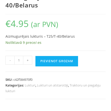
40/Belarus
€
4.95
(ar PVN)
Aizmugurējais lukturis – T25/T-40/Belarus
Noliktavā 9 prece/-es
-
+
PIEVIENOT GROZAM
SKU:
c42f584970f0
Kategorijas:
Lukturi
,
Lukturi un atstarotāji
,
Traktoru un piegabju
lukturi