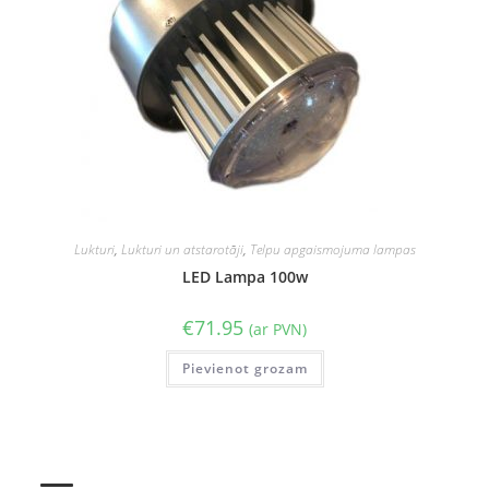
Lukturi
,
Lukturi un atstarotāji
,
Telpu apgaismojuma lampas
LED Lampa 100w
€
71.95
(ar PVN)
Pievienot grozam