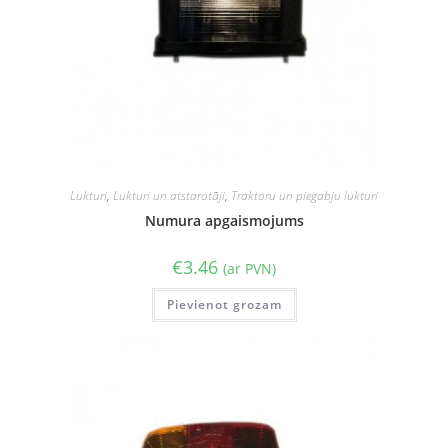
Lukturi
,
Lukturi un atstarotāji
,
Traktoru un piegabju lukturi
Numura apgaismojums
€
3.46
(ar PVN)
Pievienot grozam