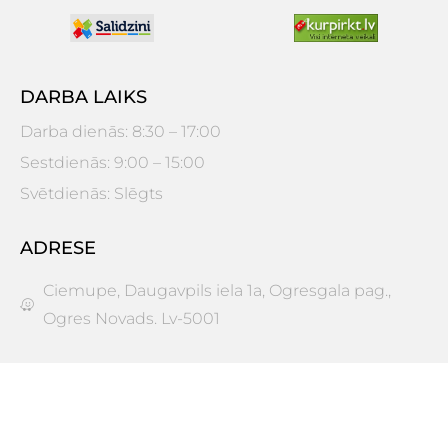
DARBA LAIKS
Darba dienās: 8:30 – 17:00
Sestdienās: 9:00 – 15:00
Svētdienās: Slēgts
ADRESE
Ciemupe, Daugavpils iela 1a, Ogresgala pag.,
Ogres Novads. Lv-5001