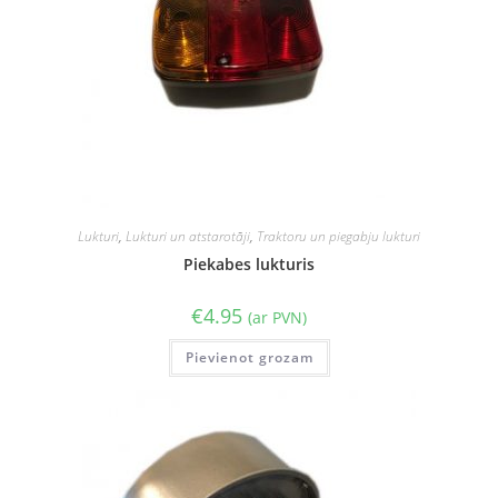
Lukturi
,
Lukturi un atstarotāji
,
Traktoru un piegabju lukturi
Piekabes lukturis
€
4.95
(ar PVN)
Pievienot grozam