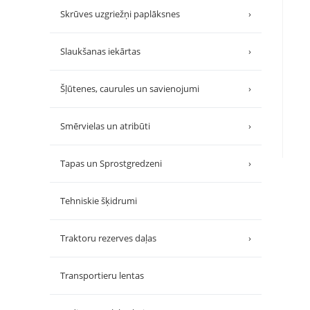
Skrūves uzgriežņi paplāksnes
›
Slaukšanas iekārtas
›
Šļūtenes, caurules un savienojumi
›
Smērvielas un atribūti
›
Tapas un Sprostgredzeni
›
Tehniskie šķidrumi
Traktoru rezerves daļas
›
Transportieru lentas