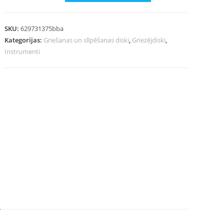
SKU:
629731375bba
Kategorijas:
Griešanas un slīpēšanas diski
,
Griezējdiski
,
Instrumenti