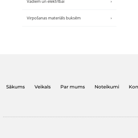
Vadiem un elektrībai
›
Virpošanas materiāls buksēm
›
Sākums
Veikals
Par mums
Noteikumi
Kon