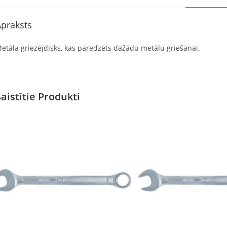
praksts
etāla griezējdisks, kas paredzēts dažādu metālu griešanai.
Saistītie Produkti