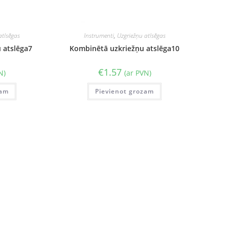
atlsēgas
Instrumenti
,
Uzgriežņu atlsēgas
 atslēga7
Kombinētā uzkriežņu atslēga10
€
1.57
N)
(ar PVN)
zam
Pievienot grozam