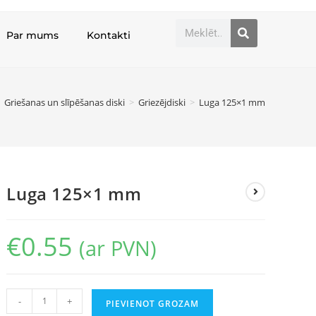
Par mums
Kontakti
Griešanas un slīpēšanas diski
>
Griezējdiski
>
Luga 125×1 mm
Luga 125×1 mm
€
0.55
(ar PVN)
-
+
PIEVIENOT GROZAM