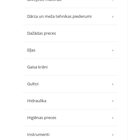
Dārza un meža tehnikas piederumi
›
Dažādas preces
Eļļas
›
Gaisa krāni
Gultņi
›
Hidraulika
›
Higiēnas preces
›
Instrumenti
›