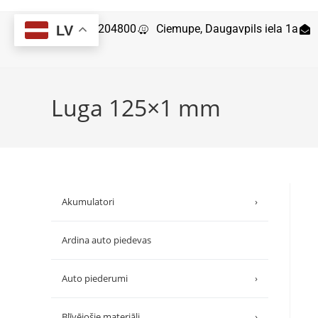
29204800
Ciemupe, Daugavpils iela 1a
LV
Luga 125×1 mm
Akumulatori
›
Ardina auto piedevas
Auto piederumi
›
Blīvējošie materiāli
›