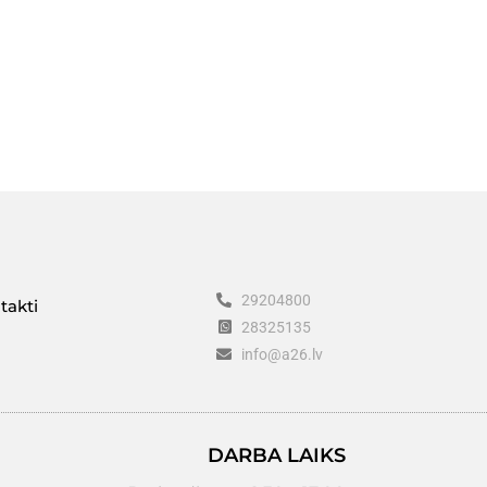
29204800
takti
28325135
info@a26.lv
DARBA LAIKS