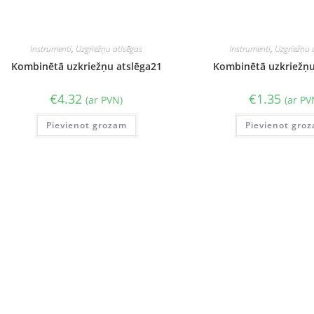
Instrumenti
,
Uzgriežņu atlsēgas
Instrumenti
,
Uzgriežņu 
Kombinētā uzkriežņu atslēga21
Kombinētā uzkriežņu
€
4.32
€
1.35
(ar PVN)
(ar PV
Pievienot grozam
Pievienot gro