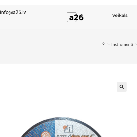
info@a26.lv
Veikals
>
Instrumenti
>
🔍