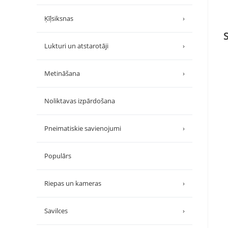
Ķīļsiksnas
›
Lukturi un atstarotāji
›
Metināšana
›
Noliktavas izpārdošana
Pneimatiskie savienojumi
›
Populārs
Riepas un kameras
›
Savilces
›