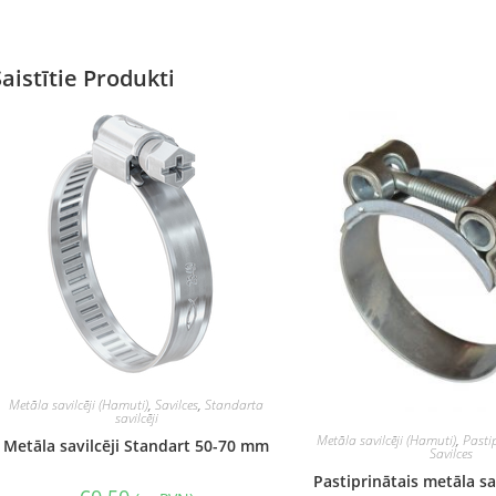
Saistītie Produkti
Metāla savilcēji (Hamuti)
,
Savilces
,
Standarta
savilcēji
Metāla savilcēji (Hamuti)
,
Pastip
Metāla savilcēji Standart 50-70 mm
Savilces
Pastiprinātais metāla sa