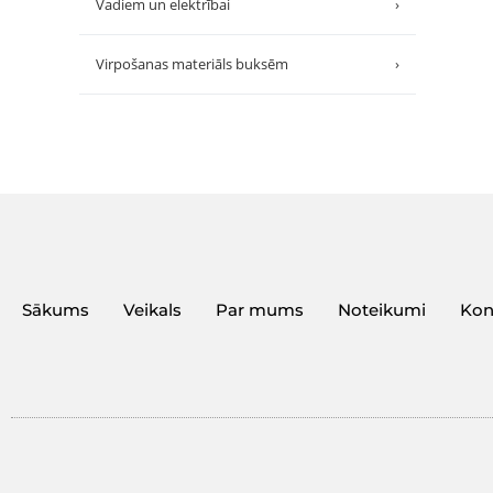
Vadiem un elektrībai
›
Virpošanas materiāls buksēm
›
Sākums
Veikals
Par mums
Noteikumi
Kon