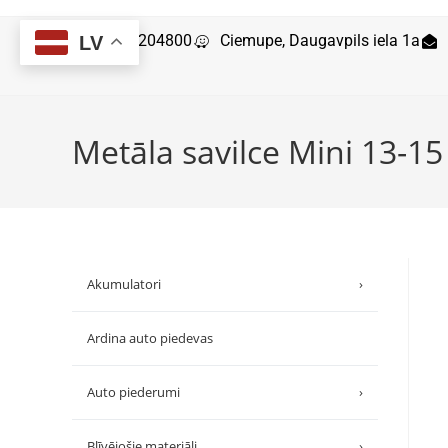
29204800
Ciemupe, Daugavpils iela 1a
LV
Metāla savilce Mini 13-
Akumulatori
›
Ardina auto piedevas
Auto piederumi
›
Blīvējošie materiāli
›