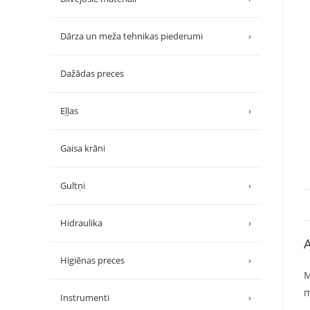
Dārza un meža tehnikas piederumi
›
Dažādas preces
Eļļas
›
Gaisa krāni
Gultņi
›
Hidraulika
›
A
Higiēnas preces
›
M
m
Instrumenti
›