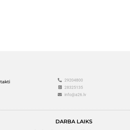
29204800
takti
28325135
info@a26.lv
DARBA LAIKS