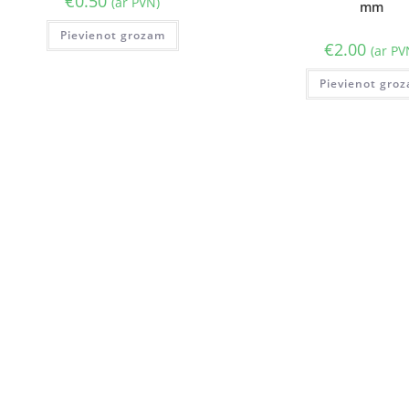
€
0.50
(ar PVN)
mm
Pievienot grozam
€
2.00
(ar PV
Pievienot gro