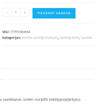
-
+
PIEVIENOT GROZAM
SKU:
777f7c9befd4
Kategorijas:
Metāla savilcēji (Hamuti)
,
Savilcēji MINI
,
Savilces
savilkšanai. Izmēri norādīti (iekšējais)x(ārējais)