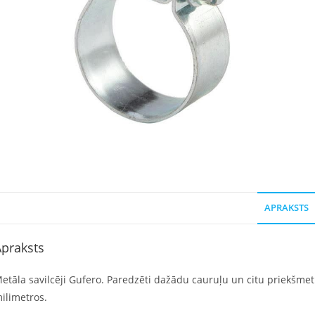
APRAKSTS
praksts
etāla savilcēji Gufero. Paredzēti dažādu cauruļu un citu priekšmetu 
ilimetros.