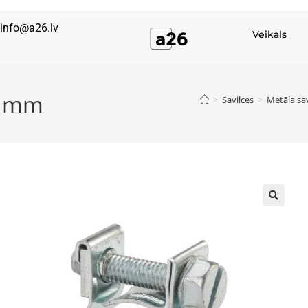
info@a26.lv
Veikals
15 mm
>
Savilces
>
Metāla sav
🔍