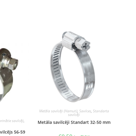
Metāla savilcēji (Hamuti)
,
Savilces
,
Standarta
savilcēji
rinātie savilcēji
,
Metāla savilcēji Standart 32-50 mm
vilcējs 56-59