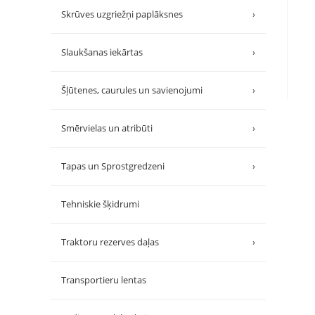
Skrūves uzgriežņi paplāksnes
›
Slaukšanas iekārtas
›
Šļūtenes, caurules un savienojumi
›
Smērvielas un atribūti
›
Tapas un Sprostgredzeni
›
Tehniskie šķidrumi
Traktoru rezerves daļas
›
Transportieru lentas