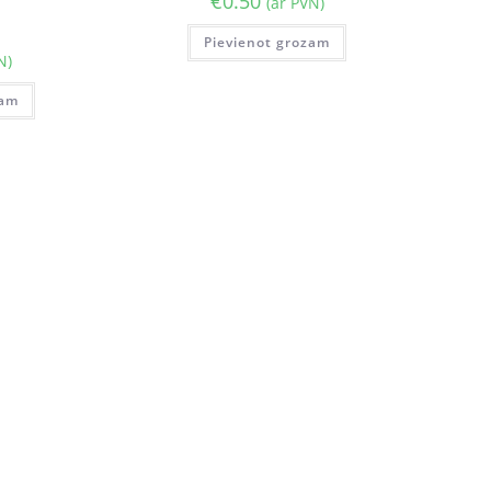
€
0.50
(ar PVN)
Pievienot grozam
N)
zam