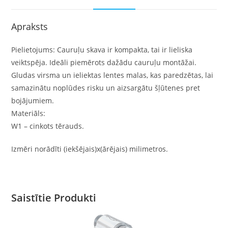
Apraksts
Pielietojums: Cauruļu skava ir kompakta, tai ir lieliska
veiktspēja. Ideāli piemērots dažādu cauruļu montāžai.
Gludas virsma un ieliektas lentes malas, kas paredzētas, lai
samazinātu noplūdes risku un aizsargātu šļūtenes pret
bojājumiem.
Materiāls:
W1 – cinkots tērauds.
Izmēri norādīti (iekšējais)x(ārējais) milimetros.
Saistītie Produkti