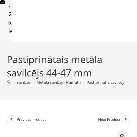
a
2
6.
lv
Pastiprinātais metāla
savilcējs 44-47 mm
>
Savilces
>
Metāla savilcēji (Hamuti)
>
Pastiprinātie savilcēji
>
Pas
Previous Product
Next Product