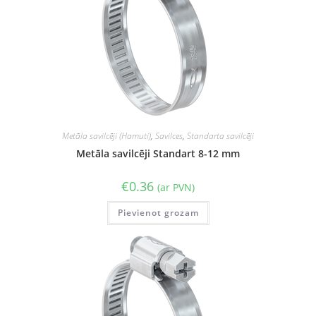
Metāla savilcēji (Hamuti)
,
Savilces
,
Standarta savilcēji
Metāla savilcēji Standart 8-12 mm
€
0.36
(ar PVN)
Pievienot grozam