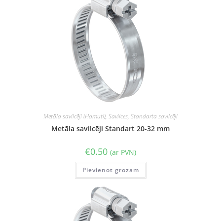
Metāla savilcēji (Hamuti)
,
Savilces
,
Standarta savilcēji
Metāla savilcēji Standart 20-32 mm
€
0.50
(ar PVN)
Pievienot grozam