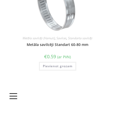
Metāla savilcēji (Hamuti)
,
Savilces
,
Standarta savilcēji
Metāla savilcēji Standart 60-80 mm
€
0.59
(ar PVN)
Pievienot grozam