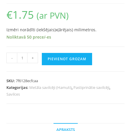
€
1.75
(ar PVN)
Izmēri norādīti (iekšējais)x(ārējais) milimetros.
Noliktavā 50 prece/-es
-
+
PIEVIENOT GROZAM
SKU:
7f6128ecfcaa
Kategorijas:
Metāla savilcēji (Hamuti)
,
Pastiprinātie savilcēji
,
Savilces
APRAKSTS