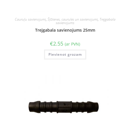
Cauruļu savienojumi
,
Šļūtenes, caurules un savienojumi
,
Trejgabala
savienojums
Trejgabala savienojums 25mm
€
2.55
(ar PVN)
Pievienot grozam