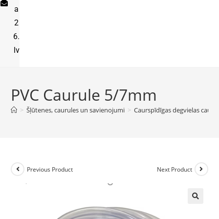
a
2
6.
lv
PVC Caurule 5/7mm
>
Šļūtenes, caurules un savienojumi
>
Caurspīdīgas degvielas cauru
Previous Product
Next Product
🔍