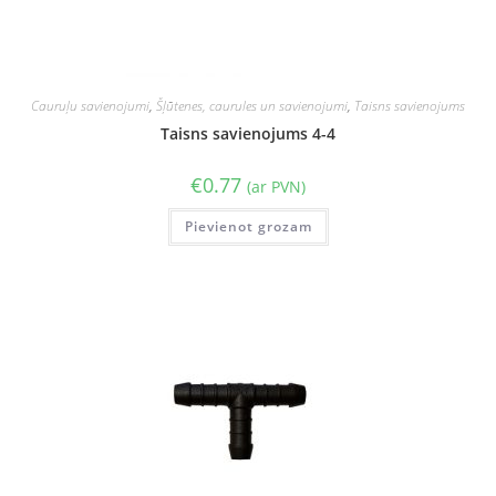
Cauruļu savienojumi
,
Šļūtenes, caurules un savienojumi
,
Taisns savienojums
Taisns savienojums 4-4
€
0.77
(ar PVN)
Pievienot grozam