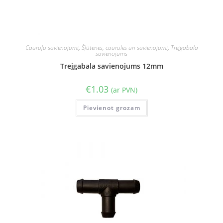
Cauruļu savienojumi
,
Šļūtenes, caurules un savienojumi
,
Trejgabala
savienojums
Trejgabala savienojums 12mm
€
1.03
(ar PVN)
Pievienot grozam