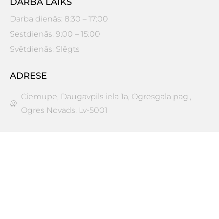
DARBA LAIKS
Darba dienās: 8:30 – 17:00
Sestdienās: 9:00 – 15:00
Svētdienās: Slēgts
ADRESE
Ciemupe, Daugavpils iela 1a, Ogresgala pag.,
Ogres Novads. Lv-5001