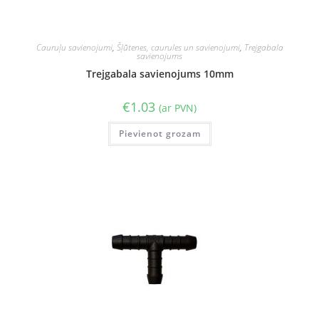
Cauruļu savienojumi
,
Šļūtenes, caurules un savienojumi
,
Trejgabala
savienojums
Trejgabala savienojums 10mm
€
1.03
(ar PVN)
Pievienot grozam