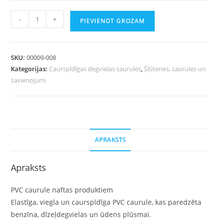
-
+
PIEVIENOT GROZAM
SKU:
00009-008
Kategorijas:
Caurspīdīgas degvielas caurules
,
Šļūtenes, caurules un
savienojumi
APRAKSTS
Apraksts
PVC caurule naftas produktiem
Elastīga, viegla un caurspīdīga PVC caurule, kas paredzēta
benzīna, dīzeļdegvielas un ūdens plūsmai.