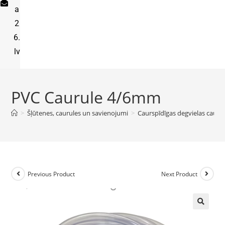
a
2
6.
lv
PVC Caurule 4/6mm
>
Šļūtenes, caurules un savienojumi
>
Caurspīdīgas degvielas cauru
Previous Product
Next Product
🔍