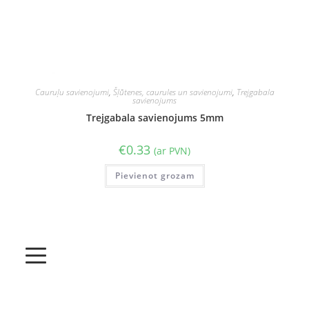
Cauruļu savienojumi
,
Šļūtenes, caurules un savienojumi
,
Trejgabala
savienojums
Trejgabala savienojums 5mm
€
0.33
(ar PVN)
Pievienot grozam