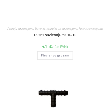
Cauruļu savienojumi
,
Šļūtenes, caurules un savienojumi
,
Taisns savienojums
Taisns savienojums 16-16
€
1.35
(ar PVN)
Pievienot grozam