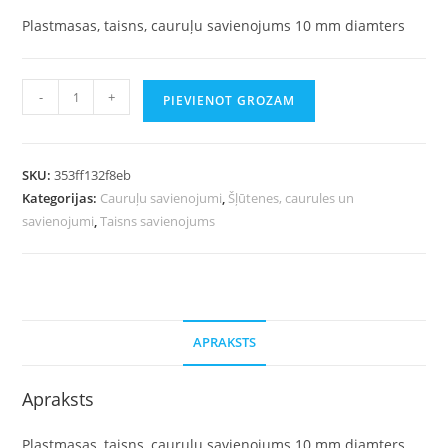
Plastmasas, taisns, cauruļu savienojums 10 mm diamters
-
+
PIEVIENOT GROZAM
SKU:
353ff132f8eb
Kategorijas:
Cauruļu savienojumi
,
Šļūtenes, caurules un
savienojumi
,
Taisns savienojums
APRAKSTS
Apraksts
Plastmasas, taisns, cauruļu savienojums 10 mm diamters .