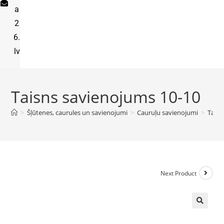
a
2
6.
lv
Taisns savienojums 10-10
>
Šļūtenes, caurules un savienojumi
>
Cauruļu savienojumi
>
Taisn
Next Product
🔍