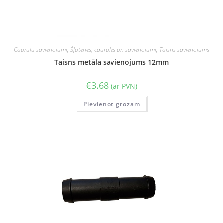
Cauruļu savienojumi
,
Šļūtenes, caurules un savienojumi
,
Taisns savienojums
Taisns metāla savienojums 12mm
€
3.68
(ar PVN)
Pievienot grozam