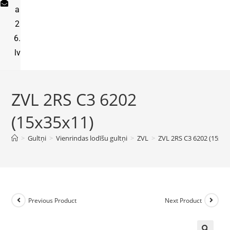
a
2
6.
lv
ZVL 2RS C3 6202
(15x35x11)
>
Gultņi
>
Vienrindas lodīšu gultņi
>
ZVL
>
ZVL 2RS C3 6202 (15x35
Previous Product
Next Product