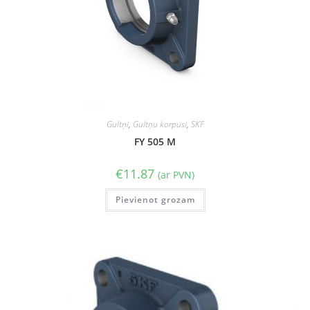
Gultņi
,
Gultņu korpusi
,
SKF
FY 505 M
€
11.87
(ar PVN)
Pievienot grozam