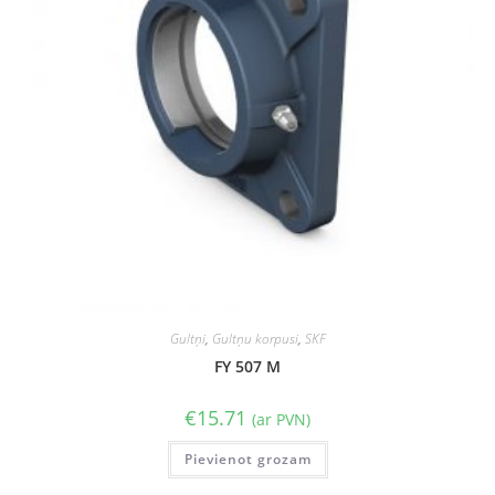
Gultņi
,
Gultņu korpusi
,
SKF
FY 507 M
€
15.71
(ar PVN)
Pievienot grozam