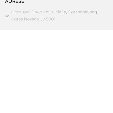
ADRESE
Ciemupe, Daugavpils iela 1a, Ogresgala pag.,
Ogres Novads. Lv-5001