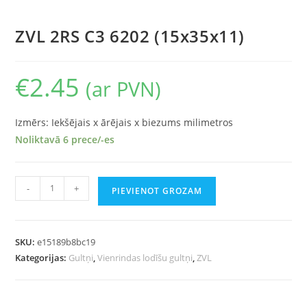
ZVL 2RS C3 6202 (15x35x11)
€
2.45
(ar PVN)
Izmērs: Iekšējais x ārējais x biezums milimetros
Noliktavā 6 prece/-es
-
+
PIEVIENOT GROZAM
SKU:
e15189b8bc19
Kategorijas:
Gultņi
,
Vienrindas lodīšu gultņi
,
ZVL