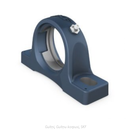
Gultņi
,
Gultņu korpusi
,
SKF