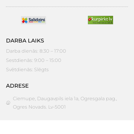
DARBA LAIKS
Darba dienās: 8:30 – 17:00
Sestdienās: 9:00 – 15:00
Svētdienās: Slēgts
ADRESE
Ciemupe, Daugavpils iela 1a, Ogresgala pag.,
Ogres Novads. Lv-5001