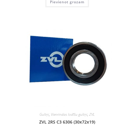
Pievienot grozam
Gultņi
,
Vienrindas lodīšu gultņi
,
ZVL
ZVL 2RS C3 6306 (30x72x19)