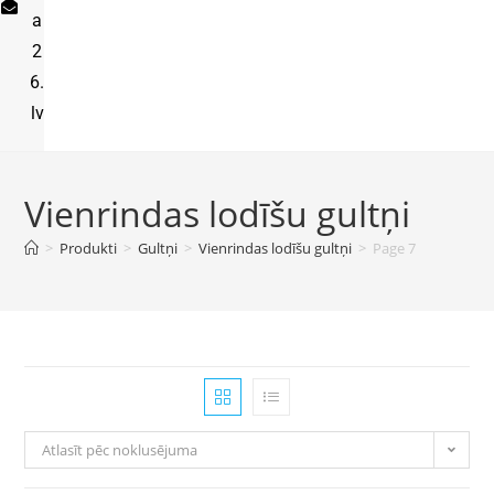
a
2
6.
lv
Vienrindas lodīšu gultņi
>
Produkti
>
Gultņi
>
Vienrindas lodīšu gultņi
>
Page 7
Atlasīt pēc noklusējuma