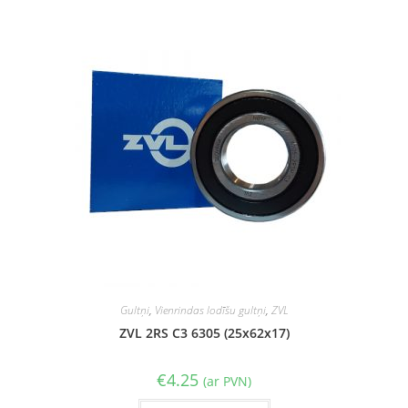
Gultņi
,
Vienrindas lodīšu gultņi
,
ZVL
ZVL 2RS C3 6305 (25x62x17)
€
4.25
(ar PVN)