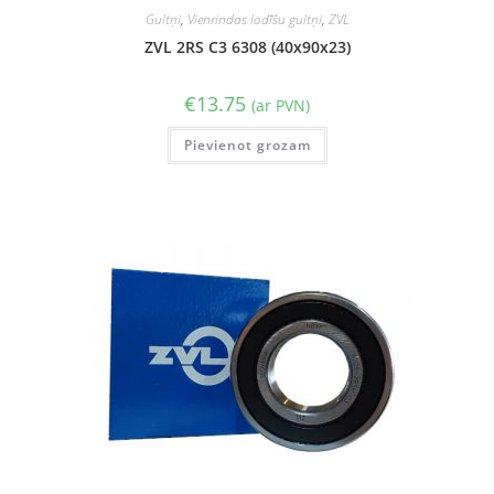
Gultņi
,
Vienrindas lodīšu gultņi
,
ZVL
ZVL 2RS C3 6308 (40x90x23)
€
13.75
(ar PVN)
Pievienot grozam