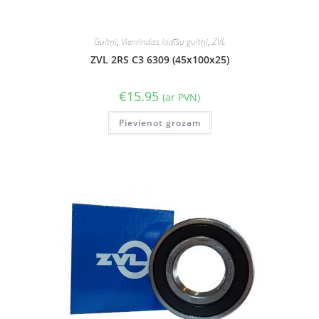
Gultņi
,
Vienrindas lodīšu gultņi
,
ZVL
ZVL 2RS C3 6309 (45x100x25)
€
15.95
(ar PVN)
Pievienot grozam