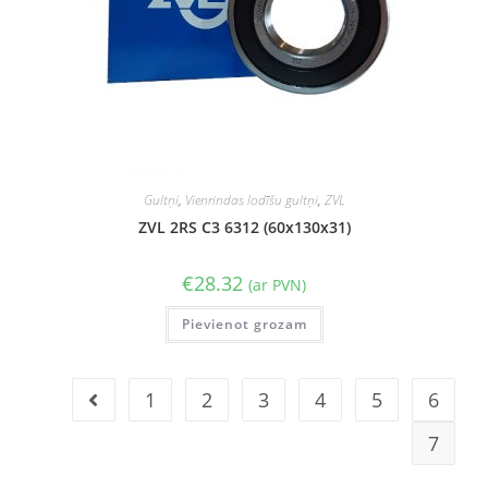
Gultņi
,
Vienrindas lodīšu gultņi
,
ZVL
ZVL 2RS C3 6312 (60x130x31)
€
28.32
(ar PVN)
Pievienot grozam
1
2
3
4
5
6
7