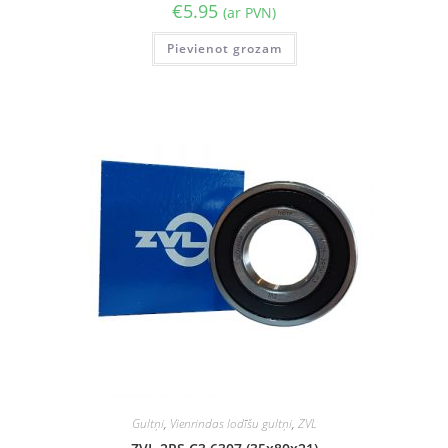
€
5.95
(ar PVN)
Pievienot grozam
Gultņi
,
Vienrindas lodīšu gultņi
,
ZVL