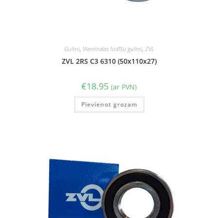
Gultņi
,
Vienrindas lodīšu gultņi
,
ZVL
ZVL 2RS C3 6310 (50x110x27)
€
18.95
(ar PVN)
Pievienot grozam