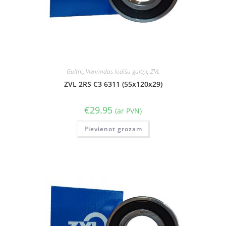
Gultņi
,
Vienrindas lodīšu gultņi
,
ZVL
ZVL 2RS C3 6311 (55x120x29)
€
29.95
(ar PVN)
Pievienot grozam