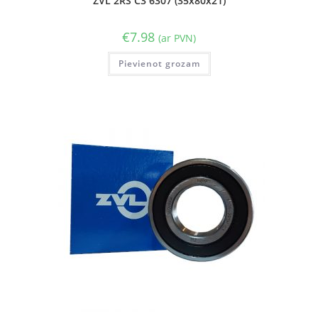
ZVL 2RS C3 6307 (35x80x21)
€
7.98
(ar PVN)
Pievienot grozam