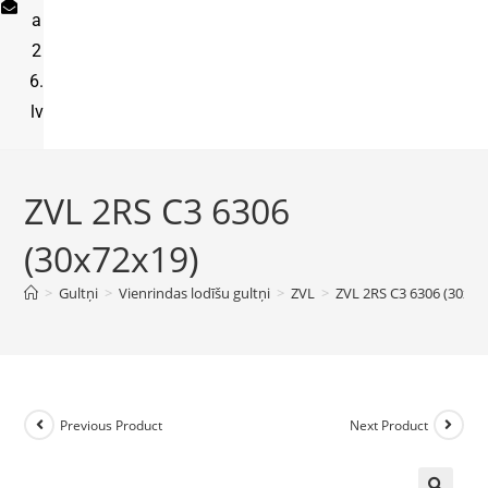
a
2
6.
lv
ZVL 2RS C3 6306
(30x72x19)
>
Gultņi
>
Vienrindas lodīšu gultņi
>
ZVL
>
ZVL 2RS C3 6306 (30x72
Previous Product
Next Product