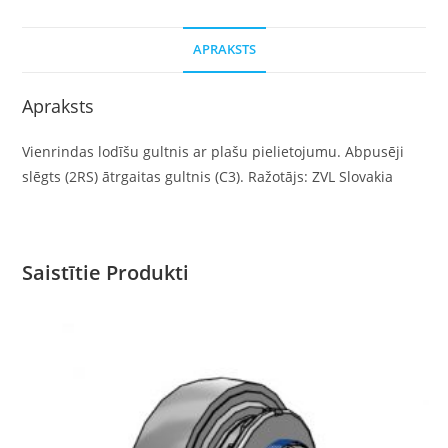
APRAKSTS
Apraksts
Vienrindas lodīšu gultnis ar plašu pielietojumu. Abpusēji
slēgts (2RS) ātrgaitas gultnis (C3). Ražotājs: ZVL Slovakia
Saistītie Produkti