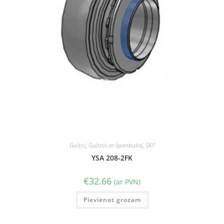
Gultņi
,
Gultnis ar španbuksi
,
SKF
YSA 208-2FK
€
32.66
(ar PVN)
Pievienot grozam