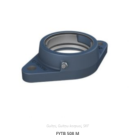
Gultņi
,
Gultņu korpusi
,
SKF
FYTB 508 M