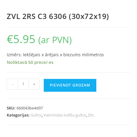
ZVL 2RS C3 6306 (30x72x19)
€
5.95
(ar PVN)
Izmērs: Iekšējais x ārējais x biezums milimetros
Noliktavā 50 prece/-es
-
+
PIEVIENOT GROZAM
SKU:
660043be4d97
Kategorijas:
Gultņi
,
Vienrindas lodīšu gultņi
,
ZVL