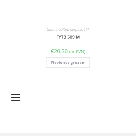
Gultņi
,
Gultņu korpusi
,
SKF
FYTB 509 M
€
20.30
(ar PVN)
Pievienot grozam